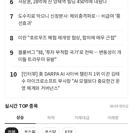
6
서장훈, 28억에 산 양재역 빌딩 450억에 내놨다
7
도수치료 막으니 신장분사·체외충격파로… 비급여 '풍
선효과'
8
이란 "호르무즈 해협 재개방 협상, 합의에 매우 근접"
9
블룸버그 "韓, '투자 부적합 국가'로 전락… 변동성이 개
미들 트라우마 유발"
10
[인터뷰] 美 DARPA AI 사이버 챌린지 1위 이끈 김태
수 마이크로소프트 부사장 "AI 모델보다 중요한건 운
영 체계와 거버넌스"
실시간 TOP 종목
08.09
장마감
상승
하락
거래대금
거래량
전체
코스피
코스닥
ETF