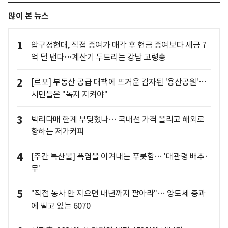
많이 본 뉴스
1
압구정현대, 직접 증여가 매각 후 현금 증여보다 세금 7
억 덜 낸다…계산기 두드리는 강남 고령층
2
[르포] 부동산 공급 대책에 뜨거운 감자된 '용산공원'…
시민들은 "녹지 지켜야"
3
박리다매 한계 부딪혔나… 국내선 가격 올리고 해외로
향하는 저가커피
4
[주간 특산물] 폭염을 이겨내는 푸릇함… '대관령 배추·
무'
5
"직접 농사 안 지으면 내년까지 팔아라"… 양도세 중과
에 떨고 있는 6070