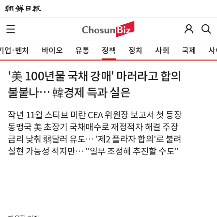
기업·벤처
바이오
유통
정책
정치
사회
국제
사
'美 100년물 국채 강매' 마러라고 합의
불붙나… 韓경제 득과 실은
작년 11월 스티브 미란 CEA 위원장 보고서 첫 등장
동맹국 美 초장기 국채매수로 재정적자 해결 주장
금리 낮춰 弱달러 유도… '제2 플라자 합의'로 불려
실현 가능성 적지만… "일부 조정해 추진할 수도"