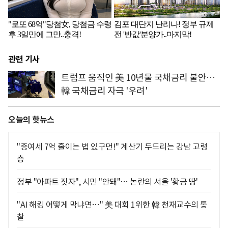
관련 기사
트럼프 움직인 美 10년물 국채금리 불안…
韓 국채금리 자극 '우려'
오늘의 핫뉴스
"증여세 7억 줄이는 법 있구먼!" 계산기 두드리는 강남 고령
층
정부 "아파트 짓자", 시민 "안돼"… 논란의 서울 '황금 땅'
"AI 해킹 어떻게 막냐면…" 美 대회 1위한 韓 천재교수의 통
찰