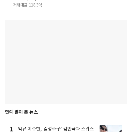
거래대금
118.3억
연예 많이 본 뉴스
1
악뮤 이수현, '김성주子' 김민국과 스위스