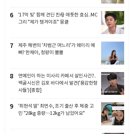
6
'17억 빚' 함께 견딘 친母 애틋한 효심..MC
그리 "제가 챙겨야죠" 뭉클
7
제주 해변의 '차범근 며느리'가 왜이리 예
뻐? 한채아, 청량미 뿜뿜
8
연예인이 하는 미사리 카페서 살인사건?..
백골시신은 김포 바다에서 발견('용감한형
사들')[종합]
9
'최현석 딸' 최연수, 조기 출산 후 체중 고
민 "28kg 증량…12kg가 남았어요"