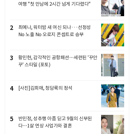
여행 "첫 만남에 2시간 넘게 기다렸다"
2
최예나, 워터밤 새 여신 되나···선정성
No 노출 No 오로지 콘셉트로 승부
3
황민현, 감각적인 공항패션…세련된 '꾸안
꾸' 스타일 (포토)
4
[사진]김희애, 청담룩의 정석
5
반민정, 성추행 아픔 딛고 9월의 신부된
다…1살 연상 사업가와 결혼