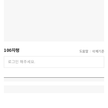
100자평
도움말
삭제기준