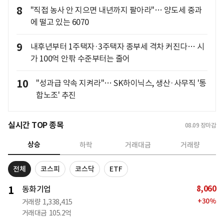
8
"직접 농사 안 지으면 내년까지 팔아라"… 양도세 중과
에 떨고 있는 6070
9
내후년부터 1주택자·3주택자 종부세 격차 커진다… 시
가 100억 안팎 수준부터는 줄어
10
"성과급 약속 지켜라"… SK하이닉스, 생산·사무직 '통
합노조' 추진
실시간 TOP 종목
08.09
장마감
상승
하락
거래대금
거래량
전체
코스피
코스닥
ETF
8,060
1
동화기업
+
30
%
거래량
1,338,415
거래대금
105.2억