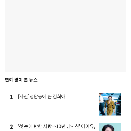
연예 많이 본 뉴스
1
[사진]청담동에 뜬 김희애
2
'첫 눈에 반한 사랑→10년 남사친' 아이유,