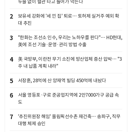
두술 없이 혈관 타고 들어가 막는다
2
보유세 강화에 '세 낀 집' 퇴로… 토허제 실거주 예외 확
대 추진
3
"한화는 조선소 인수, 우리는 노하우를 판다"… HD현대,
美에 조선 기술·운영·관리 방법 수출
4
美 국방부, 이란전 무기 소진에 방산업체 증산 압박… "3
주 내 납품 계획 내라"
5
서장훈, 28억에 산 양재역 빌딩 450억에 내놨다
6
서울 영등포·구로 준공업지역에 2만7000가구 공급 속
도
7
'추진위원장 해임' 올림픽선수촌 재건축… 송파구, 직무
대행 체제 승인