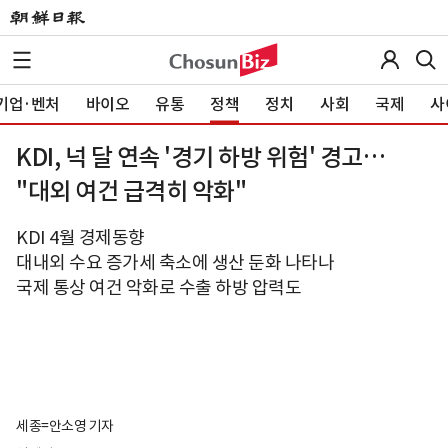
기업·벤처
바이오
유통
정책
정치
사회
국제
사
KDI, 넉 달 연속 '경기 하방 위험' 경고…
"대외 여건 급격히 악화"
KDI 4월 경제동향
대내외 수요 증가세 축소에 생산 둔화 나타나
국제 통상 여건 악화로 수출 하방 압력도
세종=안소영 기자