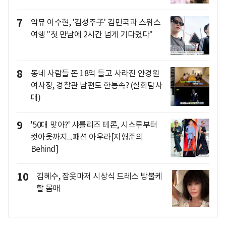
7
악뮤 이수현, '김성주子' 김민국과 스위스
여행 "첫 만남에 2시간 넘게 기다렸다"
8
동네 사람들 돈 18억 들고 사라진 안경원
여사장, 경찰관 남편도 한통속? (실화탐사
대)
9
'50대 맞아?' 샤를리즈 테론, 시스루부터
컷아웃까지...패션 아우라[지형준의
Behind]
10
김혜수, 잠옷마저 시상식 드레스 방불케
할 몸매