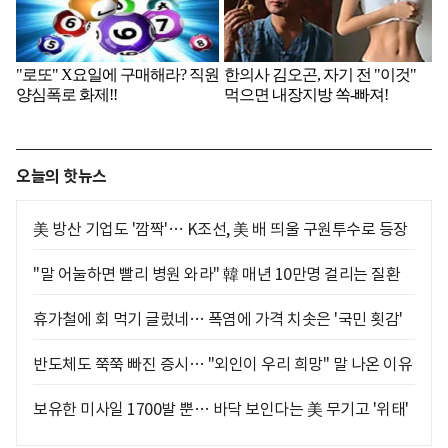
오늘의 핫뉴스
美 방산 기업도 '깜짝'… K조선, 美 배 띄울 구원투수로 등장
"말 어눌하면 빨리 병원 와라" 韓 매년 10만명 걸리는 질환
휴가철에 회 먹기 글렀네… 폭염에 가격 치솟은 '국민 횟감'
반도체도 쭉쭉 빠진 증시… "외인이 우리 희망" 말 나온 이유
보유한 미사일 1700발 뿐… 바닥 보인다는 美 무기고 '위태'