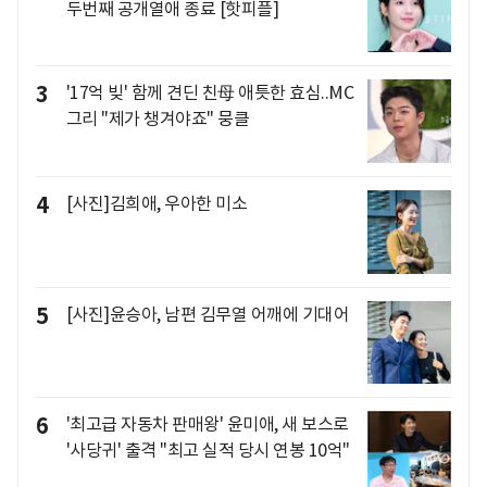
두번째 공개열애 종료 [핫피플]
3
'17억 빚' 함께 견딘 친母 애틋한 효심..MC
그리 "제가 챙겨야죠" 뭉클
4
[사진]김희애, 우아한 미소
5
[사진]윤승아, 남편 김무열 어깨에 기대어
6
'최고급 자동차 판매왕' 윤미애, 새 보스로
'사당귀' 출격 "최고 실적 당시 연봉 10억"