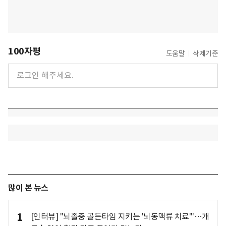
100자평
도움말
삭제기준
많이 본 뉴스
1
[인터뷰] "뇌졸중 골든타임 지키는 '뇌동맥류 치료'"…개