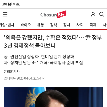
기업·벤처
바이오
유통
정책
정치
사회
국제
사
'의욕은 강했지만, 수확은 적었다'… 尹 정부
3년 경제정책 돌아보니
공 : 원전산업 정상화·한미일 관계 정상화
과 : 상처만 남은 4+1 개혁·국제행사 준비 부실
윤희훈 기자
업데이트
2025.04.04. 21:54