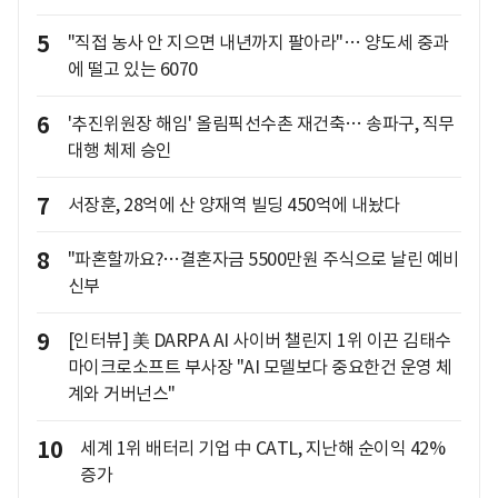
5
"직접 농사 안 지으면 내년까지 팔아라"… 양도세 중과
에 떨고 있는 6070
6
'추진위원장 해임' 올림픽선수촌 재건축… 송파구, 직무
대행 체제 승인
7
서장훈, 28억에 산 양재역 빌딩 450억에 내놨다
8
"파혼할까요?…결혼자금 5500만원 주식으로 날린 예비
신부
9
[인터뷰] 美 DARPA AI 사이버 챌린지 1위 이끈 김태수
마이크로소프트 부사장 "AI 모델보다 중요한건 운영 체
계와 거버넌스"
10
세계 1위 배터리 기업 中 CATL, 지난해 순이익 42%
증가