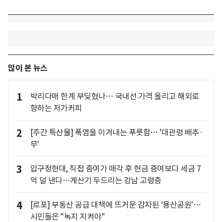
많이 본 뉴스
1
박리다매 한계 부딪혔나… 국내선 가격 올리고 해외로
향하는 저가커피
2
[주간 특산물] 폭염을 이겨내는 푸릇함… '대관령 배추·
무'
3
압구정현대, 직접 증여가 매각 후 현금 증여보다 세금 7
억 덜 낸다…계산기 두드리는 강남 고령층
4
[르포] 부동산 공급 대책에 뜨거운 감자된 '용산공원'…
시민들은 "녹지 지켜야"