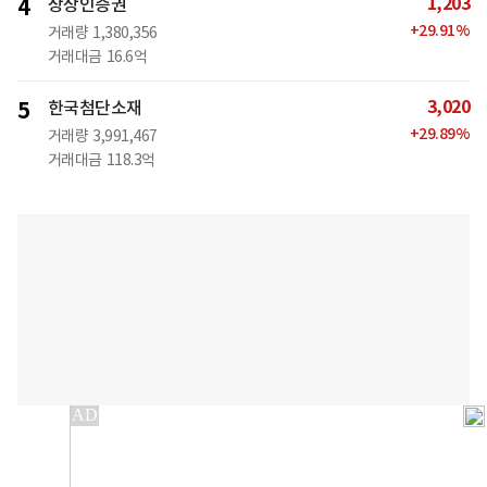
1,203
4
상상인증권
+
29.91
%
거래량
1,380,356
거래대금
16.6억
3,020
5
한국첨단소재
+
29.89
%
거래량
3,991,467
거래대금
118.3억