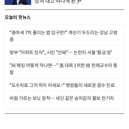
상처 내고 떠나게 된 尹
오늘의 핫뉴스
"증여세 7억 줄이는 법 있구먼!" 계산기 두드리는 강남 고령
층
정부 "아파트 짓자", 시민 "안돼"… 논란의 서울 '황금 땅'
"AI 해킹 어떻게 막냐면…" 美 대회 1위한 韓 천재교수의 통
찰
"도수치료 그거 하지 마세요~" 병원들의 새로운 꼼수 진료
바람 가르는 보닛 장착… 세단 같은 승차감의 볼보 전기차