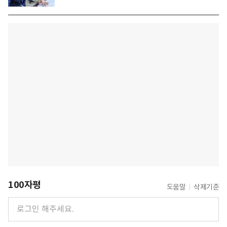
100자평
도움말
삭제기준