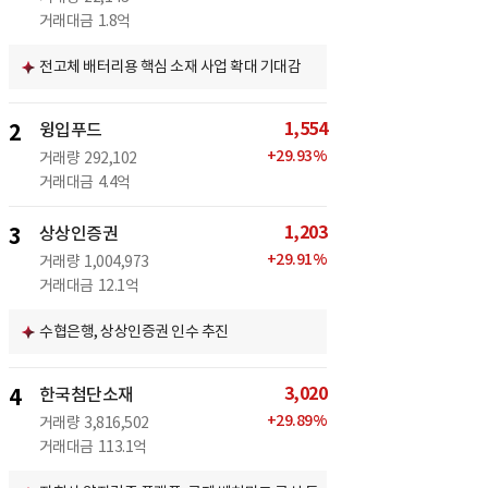
거래대금
1.8억
전고체 배터리용 핵심 소재 사업 확대 기대감
1,554
2
윙입푸드
+
29.93
%
거래량
292,102
거래대금
4.4억
1,203
3
상상인증권
+
29.91
%
거래량
1,004,973
거래대금
12.1억
수협은행, 상상인증권 인수 추진
3,020
4
한국첨단소재
+
29.89
%
거래량
3,816,502
거래대금
113.1억