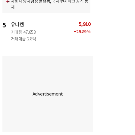
자회사 양자검증 플랫폼, 국제 벤치마크 공식 등
재
5,910
5
유니켐
+
29.89
%
거래량
47,653
거래대금
2.8억