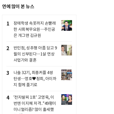
연예 많이 본 뉴스
1
장애학생 속옷까지 손빨래
한 사회복무요원…주인공
은 개그맨 김규원
2
반민정, 성추행 아픔 딛고 9
월의 신부된다…1살 연상
사업가와 결혼
3
나솔 32기, 최종커플 4쌍
탄생…영호♥정희, 아이까
지 함께 품기로
4
'전자발찌 1호' 고영욱, 이
번엔 이지혜 저격.."49평이
미니멀리즘? 많이 출세했