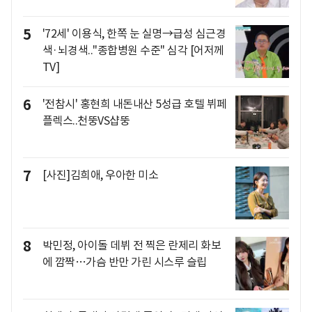
5
'72세' 이용식, 한쪽 눈 실명→급성 심근경
색·뇌경색.."종합병원 수준" 심각 [어저께
TV]
6
'전참시' 홍현희 내돈내산 5성급 호텔 뷔페
플렉스..천뚱VS샵뚱
7
[사진]김희애, 우아한 미소
8
박민정, 아이돌 데뷔 전 찍은 란제리 화보
에 깜짝…가슴 반만 가린 시스루 슬립