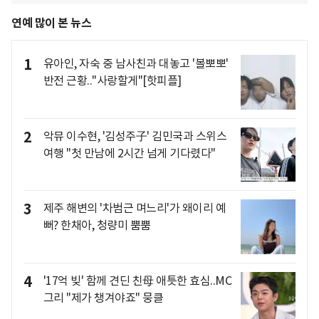
연예 많이 본 뉴스
1
유아인, 자숙 중 남사친과 대놓고 '볼뽀뽀'
반전 근황.."사랑할게"[핫피플]
2
악뮤 이수현, '김성주子' 김민국과 스위스
여행 "첫 만남에 2시간 넘게 기다렸다"
3
제주 해변의 '차범근 며느리'가 왜이리 예
뻐? 한채아, 청량미 뿜뿜
4
'17억 빚' 함께 견딘 친母 애틋한 효심..MC
그리 "제가 챙겨야죠" 뭉클