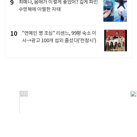
9
최예나, 몸매가 이렇게 좋았어? 깊게 파인
수영복에 아찔한 자태
10
"연예인 병 조심" 리센느, 99평 숙소 이
사→광고 100개 섭외 줄섰다('전참시')
개인정보처리방침
앱설치(Android)
본 사이트의 주가 시세정보는 정보 제공 목적이며, 오류가
발생하거나 지연될 수 있습니다.