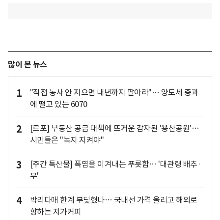
많이 본 뉴스
1
"직접 농사 안 지으면 내년까지 팔아라"… 양도세 중과
에 떨고 있는 6070
2
[르포] 부동산 공급 대책에 뜨거운 감자된 '용산공원'…
시민들은 "녹지 지켜야"
3
[주간 특산물] 폭염을 이겨내는 푸릇함… '대관령 배추·
무'
4
박리다매 한계 부딪혔나… 국내선 가격 올리고 해외로
향하는 저가커피