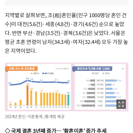
지역별로 살펴보면, 조(粗)혼인율(인구 1000명당 혼인 건
수)이 대전(5.6건)·세종(4.8건)·경기(4.6건) 순으로 높았
다. 반면 부산·경남(3.5건)·경북(3.6건)은 낮았다. 서울은
평균 초혼 연령이 남자(34.3세)·여자(32.4세) 모두 가장 높
은 지역이었다.
2024년 혼인·이혼통계. /통계청 제공
◇ 국제 결혼 3년째 증가… '황혼이혼' 증가 추세