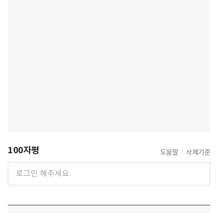
100자평
도움말
삭제기준