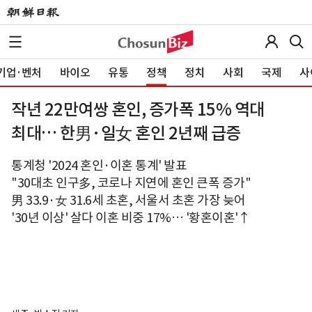
기업·벤처
바이오
유통
정책
정치
사회
국제
사
작년 22만여쌍 혼인, 증가폭 15% 역대
최대… 한男·일女 혼인 2년째 급증
통계청 '2024 혼인·이혼 통계' 발표
"30대초 인구多, 코로나 지연에 혼인 큰폭 증가"
男 33.9·女 31.6세 초혼, 서울서 초혼 가장 늦어
'30년 이상' 살다 이혼 비중 17%… '황혼이혼'↑