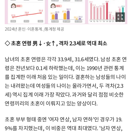
2024년 혼인·이혼통계. /통계청 제공
◇ 초혼 연령 男↓·女↑, 격차 2.3세로 역대 최소
남녀의 초혼 연령은 각각 33.9세, 31.6세였다. 남성 초혼 연
령은 전년보다 0.1세 하락했는데, 이는 1990년 관련 통계
를 집계한 이래 처음 있는 일이다. 결혼하는 남성들의 나이
는 내려왔는데 여성들의 나이는 올라가면서, 두 격차(2.3
세) 역시 집계 이래 가장 작았다. 과거와 달리 점점 비슷한
연령끼리의 초혼이 이뤄지고 있는 양상이다.
초혼 부부 형태 중엔 '여자 연상, 남자 연하'인 경우가 19.
9%를 차지했는데, 이 비중은 역대 최대였다. '남자 연상,