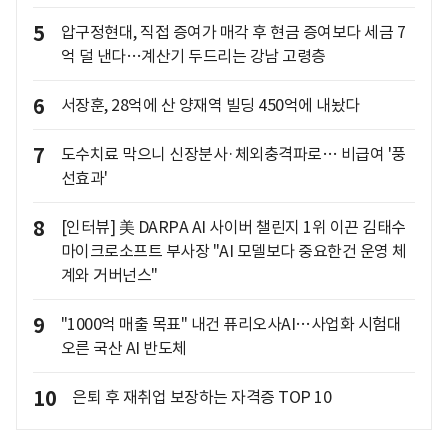
5
압구정현대, 직접 증여가 매각 후 현금 증여보다 세금 7
억 덜 낸다…계산기 두드리는 강남 고령층
6
서장훈, 28억에 산 양재역 빌딩 450억에 내놨다
7
도수치료 막으니 신장분사·체외충격파로… 비급여 '풍
선효과'
8
[인터뷰] 美 DARPA AI 사이버 챌린지 1위 이끈 김태수
마이크로소프트 부사장 "AI 모델보다 중요한건 운영 체
계와 거버넌스"
9
"1000억 매출 목표" 내건 퓨리오사AI…사업화 시험대
오른 국산 AI 반도체
10
은퇴 후 재취업 보장하는 자격증 TOP 10