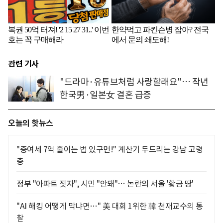
관련 기사
"드라마·유튜브처럼 사랑할래요"… 작년
한국男·일본女 결혼 급증
오늘의 핫뉴스
"증여세 7억 줄이는 법 있구먼!" 계산기 두드리는 강남 고령
층
정부 "아파트 짓자", 시민 "안돼"… 논란의 서울 '황금 땅'
"AI 해킹 어떻게 막냐면…" 美 대회 1위한 韓 천재교수의 통
찰