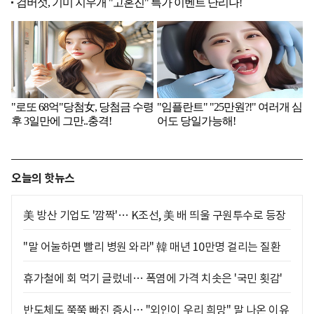
오늘의 핫뉴스
美 방산 기업도 '깜짝'… K조선, 美 배 띄울 구원투수로 등장
"말 어눌하면 빨리 병원 와라" 韓 매년 10만명 걸리는 질환
휴가철에 회 먹기 글렀네… 폭염에 가격 치솟은 '국민 횟감'
반도체도 쭉쭉 빠진 증시… "외인이 우리 희망" 말 나온 이유