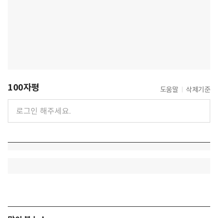
100자평
도움말
삭제기준