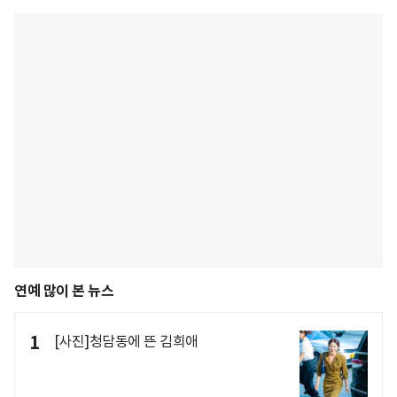
연예 많이 본 뉴스
1
[사진]청담동에 뜬 김희애