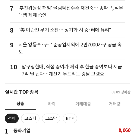
7
'추진위원장 해임' 올림픽선수촌 재건축… 송파구, 직무
대행 체제 승인
8
"美 이란전 무기 소진… 장기화 시 중·러에 유리"
9
서울 영등포·구로 준공업지역에 2만7000가구 공급 속
도
10
압구정현대, 직접 증여가 매각 후 현금 증여보다 세금
7억 덜 낸다…계산기 두드리는 강남 고령층
실시간 TOP 종목
08.09
장마감
상승
하락
거래대금
거래량
전체
코스피
코스닥
ETF
8,060
1
동화기업