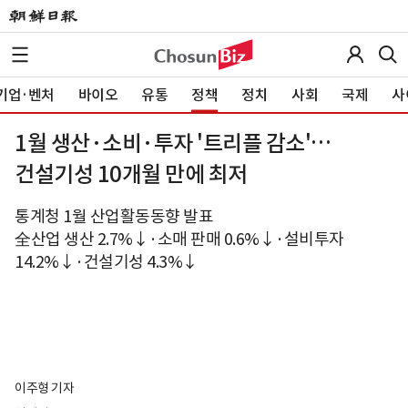
기업·벤처
바이오
유통
정책
정치
사회
국제
사
1월 생산·소비·투자 '트리플 감소'…
건설기성 10개월 만에 최저
통계청 1월 산업활동동향 발표
全산업 생산 2.7%↓·소매 판매 0.6%↓·설비투자
14.2%↓·건설기성 4.3%↓
이주형 기자