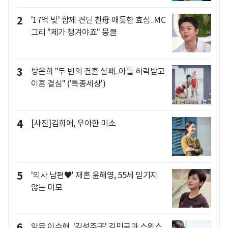
2
'17억 빚' 함께 견딘 친母 애틋한 효심..MC
그리 "제가 챙겨야죠" 뭉클
3
방은희 "두 번의 결혼 실패..아들 허락받고
이혼 결심" ('특종세상')
4
[사진]김희애, 우아한 미소
5
'의사 남편♥' 재혼 윤해영, 55세 믿기지
않는 미모
6
악뮤 이수현, '김성주子' 김민국과 스위스