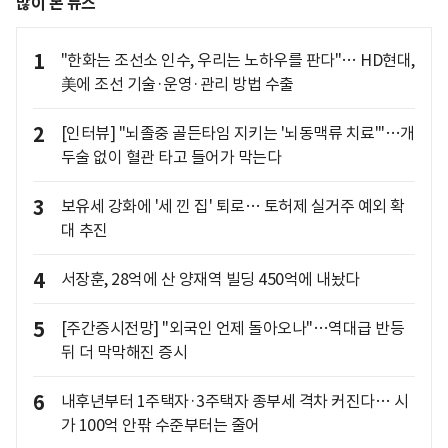
많이 본 뉴스
1
"한화는 조선소 인수, 우리는 노하우를 판다"… HD현대,
美에 조선 기술·운영·관리 방법 수출
2
[인터뷰] "뇌졸중 골든타임 지키는 '뇌동맥류 치료'"…개
두술 없이 혈관 타고 들어가 막는다
3
보유세 강화에 '세 낀 집' 퇴로… 토허제 실거주 예외 확
대 추진
4
서장훈, 28억에 산 양재역 빌딩 450억에 내놨다
5
[주간증시전망] "외국인 언제 돌아오나"…역대급 반등
뒤 더 막막해진 증시
6
내후년부터 1주택자·3주택자 종부세 격차 커진다… 시
가 100억 안팎 수준부터는 줄어