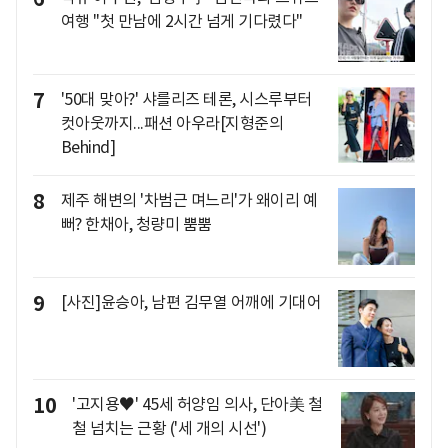
여행 "첫 만남에 2시간 넘게 기다렸다"
7
'50대 맞아?' 샤를리즈 테론, 시스루부터
컷아웃까지...패션 아우라[지형준의
Behind]
8
제주 해변의 '차범근 며느리'가 왜이리 예
뻐? 한채아, 청량미 뿜뿜
9
[사진]윤승아, 남편 김무열 어깨에 기대어
10
'고지용♥' 45세 허양임 의사, 단아美 철
철 넘치는 근황 ('세 개의 시선')