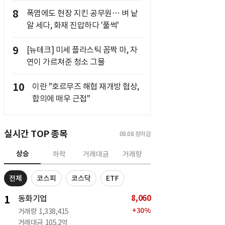
8
폭염에도 현장 지킨 공무원… 벼 낱
알 세다, 화재 진압하다 '풀썩'
9
[뉴테크] 미세 플라스틱 꼼짝 마, 자
연이 가르쳐준 청소 그물
10
이란 "호르무즈 해협 재개방 협상,
합의에 매우 근접"
실시간 TOP 종목
08.08
장마감
상승
하락
거래대금
거래량
전체
코스피
코스닥
ETF
8,060
1
동화기업
+
30
%
거래량
1,338,415
거래대금
105.2억