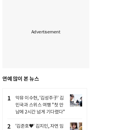
연예 많이 본 뉴스
1
악뮤 이수현, '김성주子' 김
민국과 스위스 여행 "첫 만
남에 2시간 넘게 기다렸다"
2
'김준호♥' 김지민, 자연 임