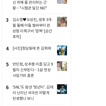
신 위해 몸 관리하는 근
황…"시험관 일단 NO"
3
김소영♥오상진, 생후 3개
월 둘째 아들 벌써부터 완
성형 이목구비 '깜짝' [순간
포착]
4
[사진]청담동에 뜬 김희애
5
반민정, 성추행 아픔 딛고 9
월의 신부된다…1살 연상
사업가와 결혼
6
'SNL'도 탐낸 '정년이'..김태
리 난리난 국극씬 어떻게
탄생했나 보니