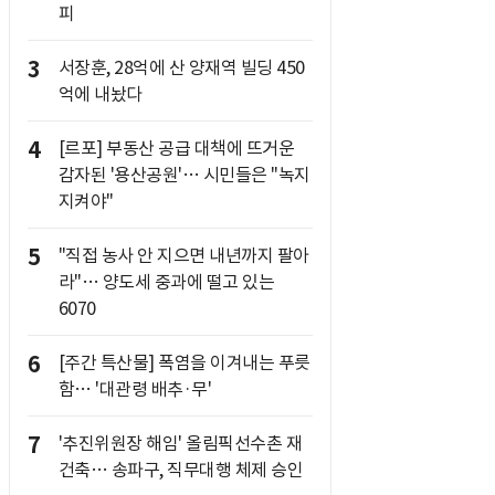
피
3
서장훈, 28억에 산 양재역 빌딩 450
억에 내놨다
4
[르포] 부동산 공급 대책에 뜨거운
감자된 '용산공원'… 시민들은 "녹지
지켜야"
5
"직접 농사 안 지으면 내년까지 팔아
라"… 양도세 중과에 떨고 있는
6070
6
[주간 특산물] 폭염을 이겨내는 푸릇
함… '대관령 배추·무'
7
'추진위원장 해임' 올림픽선수촌 재
건축… 송파구, 직무대행 체제 승인