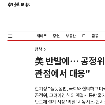
재테크
증권
부동산
IT
금융
정책
美 반발에… 공정위
관점에서 대응"
한기정 "플랫폼법, 국회와 협의하고 미
공정위, 고려아연 해외 계열사 통한 출
반도체 설계 시장 '빅딜' 시높시스-앤시