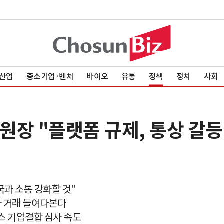
산업
중소기업·벤처
바이오
유통
정책
정치
사회
원장 "플랫폼 규제, 통상 갈등
국과 소통 강화할 것"
자 거래 들여다본다
스 기업결합 심사 속도