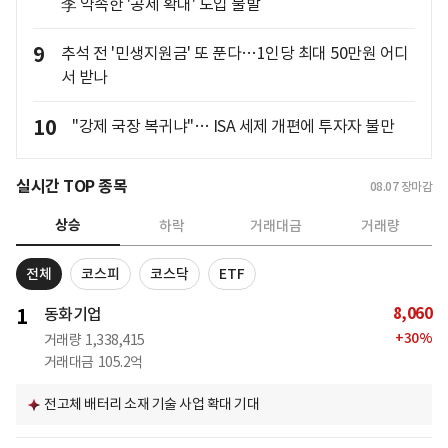
李 약속한 '공제 확대' 도입 불발
9
추석 전 '민생지원금' 또 푼다…1인당 최대 50만원 어디
서 받나
10
"강제 국장 복귀냐"… ISA 세제 개편에 투자자 불만
실시간 TOP 종목
08.07
장마감
상승
하락
거래대금
거래량
전체
코스피
코스닥
ETF
8,060
1
동화기업
+
30
%
거래량
1,338,415
거래대금
105.2억
전고체 배터리 소재 기술 사업 확대 기대