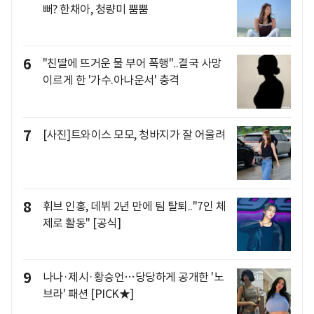
뻐? 한채아, 청량미 뿜뿜
6
"친딸에 뜨거운 물 부어 폭행"..결국 사망
이르게 한 '가수.아나운서' 충격
7
[사진]트와이스 모모, 청바지가 잘 어울려
8
휘브 인홍, 데뷔 2년 만에 팀 탈퇴.."7인 체
제로 활동" [공식]
9
나나·제시·황승언…당당하게 공개한 '노
브라' 패션 [PICK★]