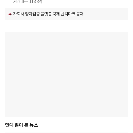
거래대금
118.3억
자회사 양자검증 플랫폼 국제 벤치마크 등재
연예 많이 본 뉴스