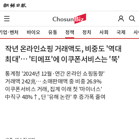
기업·벤처
바이오
유통
정책
정치
사회
국제
사
작년 온라인쇼핑 거래액도, 비중도 '역대
최대'… '티메프'에 이쿠폰서비스는 '뚝'
통계청 '2024년 12월·연간 온라인 쇼핑동향'
거래액 242兆… 소매판매액 중 비중 26.9%
이쿠폰서비스 거래, 집계 이래 첫 '마이너스'
中직구 48%↑, 단 '유해 논란' 후 증가폭 줄여