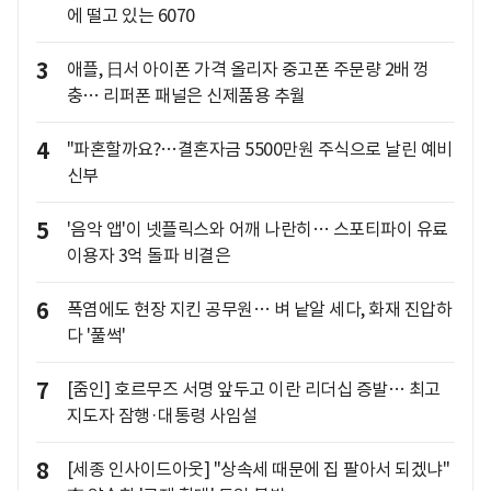
에 떨고 있는 6070
3
애플, 日서 아이폰 가격 올리자 중고폰 주문량 2배 껑
충… 리퍼폰 패널은 신제품용 추월
4
"파혼할까요?…결혼자금 5500만원 주식으로 날린 예비
신부
5
'음악 앱'이 넷플릭스와 어깨 나란히… 스포티파이 유료
이용자 3억 돌파 비결은
6
폭염에도 현장 지킨 공무원… 벼 낱알 세다, 화재 진압하
다 '풀썩'
7
[줌인] 호르무즈 서명 앞두고 이란 리더십 증발… 최고
지도자 잠행·대통령 사임설
8
[세종 인사이드아웃] "상속세 때문에 집 팔아서 되겠냐"