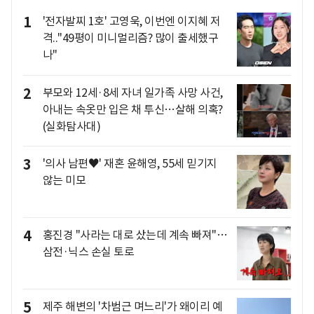
1
'전자발찌 1호' 고영욱, 이번엔 이지혜 저
격.."49평이 미니멀리즘? 많이 출세했구
나"
2
부모와 12세·8세 자녀 일가족 사망 사건,
아내는 속옷만 입은 채 투신…살해 의혹?
(실화탐사대)
3
'의사 남편♥' 재혼 윤해영, 55세 믿기지
않는 미모
4
홍진경 "사라는 대로 샀는데 계속 빠져"…
삼전·닉스 손실 토로
5
제주 해변의 '차범근 며느리'가 왜이리 예