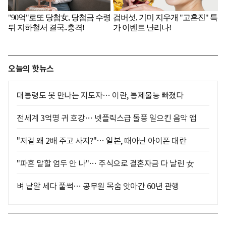
오늘의 핫뉴스
대통령도 못 만나는 지도자… 이란, 통제불능 빠졌다
전세계 3억명 귀 호강… 넷플릭스급 돌풍 일으킨 음악 앱
"저걸 왜 2배 주고 사지?"… 일본, 때아닌 아이폰 대란
"파혼 말할 엄두 안 나"… 주식으로 결혼자금 다 날린 女
벼 낱알 세다 풀썩… 공무원 목숨 앗아간 60년 관행