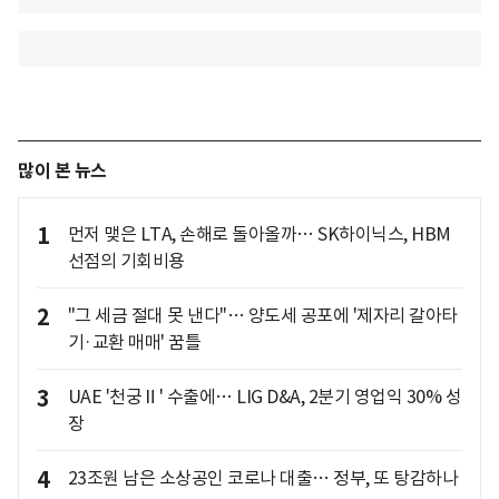
많이 본 뉴스
1
먼저 맺은 LTA, 손해로 돌아올까… SK하이닉스, HBM
선점의 기회비용
2
"그 세금 절대 못 낸다"… 양도세 공포에 '제자리 갈아타
기·교환 매매' 꿈틀
3
UAE '천궁Ⅱ' 수출에… LIG D&A, 2분기 영업익 30% 성
장
4
23조원 남은 소상공인 코로나 대출… 정부, 또 탕감하나