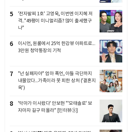
5
'전자발찌 1호' 고영욱, 이번엔 이지혜 저
격.."49평이 미니멀리즘? 많이 출세했구
나"
6
이시언, 원룸에서 25억 한강뷰 아파트로...
3만원 청약통장의 기적
7
"넌 실패자야" 엄마 폭언, 아들 극단까지
내몰았다...가족이라 못 피한 상처 ('결혼지
옥')
8
'악마가 이사왔다' 안보현 "'모태솔로' 보
자마자 길구 떠올라" [인터뷰③]