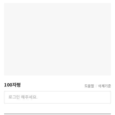
100자평
도움말
삭제기준