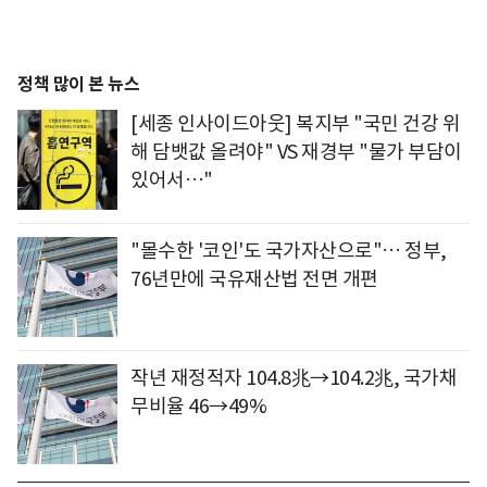
정책 많이 본 뉴스
[세종 인사이드아웃] 복지부 "국민 건강 위
해 담뱃값 올려야" VS 재경부 "물가 부담이
있어서…"
"몰수한 '코인'도 국가자산으로"… 정부,
76년만에 국유재산법 전면 개편
작년 재정적자 104.8兆→104.2兆, 국가채
무비율 46→49%