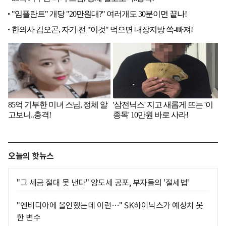
오늘의 핫뉴스
"그 세금 절대 못 낸다" 양도세 공포, 부자들의 '절세법'
"엔비디아에 올인했는데 이런…" SK하이닉스가 예상치 못
한 변수