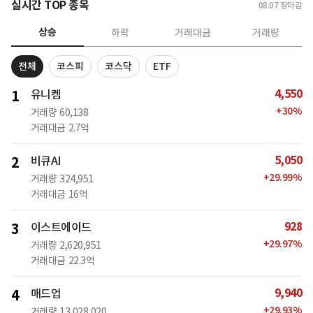
실시간 TOP 종목
08.07
장마감
상승
하락
거래대금
거래량
전체
코스피
코스닥
ETF
4,550
1
유니켐
+
30
%
거래량
60,138
거래대금
2.7억
5,050
2
비큐AI
+
29.99
%
거래량
324,951
거래대금
16억
928
3
이스트에이드
+
29.97
%
거래량
2,620,951
거래대금
22.3억
9,940
4
매드업
+
29.93
%
거래량
13,028,020