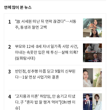
연예 많이 본 뉴스
1
"故 서세원 떠난 뒤 연락 끊겼다"…서동
주, 동생과 절연 고백
2
부모와 12세·8세 자녀 일가족 사망 사건,
아내는 속옷만 입은 채 투신…살해 의혹?
(실화탐사대)
3
반민정, 성추행 아픔 딛고 9월의 신부된
다…1살 연상 사업가와 결혼
4
'고지용과 이혼' 허양임, 안 숨기고 티냈
다..子 "혼자 밥 잘 챙겨 먹어"[Oh!쎈 이
슈]