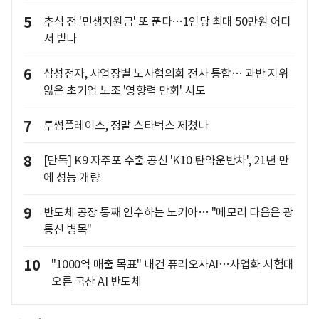
5
추석 전 '민생지원금' 또 푼다…1인당 최대 50만원 어디
서 받나
6
삼성전자, 사업장별 노사협의회 전사 통합… 과반 지위
잃은 초기업 노조 '영향력 만회' 시도
7
투썸플레이스, 정말 스타벅스 제쳤나
8
[단독] K9 자주포 수출 공신 'K10 탄약운반차', 21년 만
에 성능 개량
9
반도체 공장 통째 인수하는 노키아… "메모리 다음은 광
통신 병목"
10
"1000억 매출 목표" 내건 퓨리오사AI…사업화 시험대
오른 국산 AI 반도체