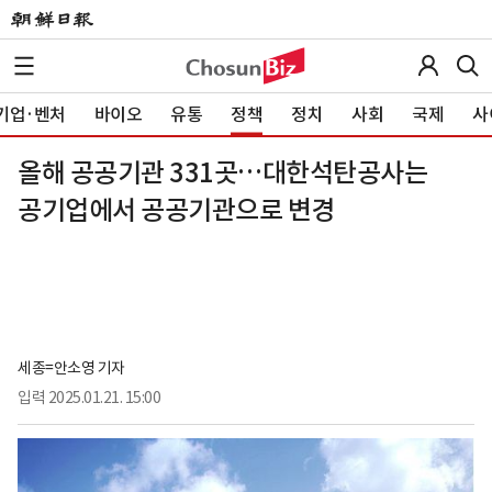
기업·벤처
바이오
유통
정책
정치
사회
국제
사
올해 공공기관 331곳…대한석탄공사는
공기업에서 공공기관으로 변경
세종=안소영 기자
입력
2025.01.21. 15:00