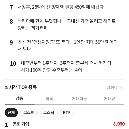
7
서장훈, 28억에 산 양재역 빌딩 450억에 내놨다
8
박리다매 한계 부딪혔나… 국내선 가격 올리고 해외로
향하는 저가커피
9
추석 전 '민생지원금' 또 푼다…1인당 최대 50만원 어디
서 받나
10
내후년부터 1주택자·3주택자 종부세 격차 커진다…
시가 100억 안팎 수준부터는 줄어
실시간 TOP 종목
08.09
장마감
상승
하락
거래대금
거래량
전체
코스피
코스닥
ETF
8,060
1
동화기업