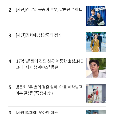
2
[사진]김무열-윤승아 부부, 달콤한 손하트
3
[사진]김희애, 청담룩의 정석
4
'17억 빚' 함께 견딘 친母 애틋한 효심..MC
그리 "제가 챙겨야죠" 뭉클
5
방은희 "두 번의 결혼 실패..아들 허락받고
이혼 결심" ('특종세상')
6
[사진]김희애, 우아한 미소