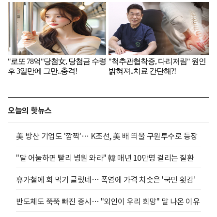
오늘의 핫뉴스
美 방산 기업도 '깜짝'… K조선, 美 배 띄울 구원투수로 등장
"말 어눌하면 빨리 병원 와라" 韓 매년 10만명 걸리는 질환
휴가철에 회 먹기 글렀네… 폭염에 가격 치솟은 '국민 횟감'
반도체도 쭉쭉 빠진 증시… "외인이 우리 희망" 말 나온 이유