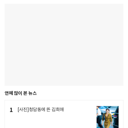
연예 많이 본 뉴스
1
[사진]청담동에 뜬 김희애