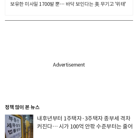
보유한 미사일 1700발 뿐… 바닥 보인다는 美 무기고 '위태'
정책 많이 본 뉴스
내후년부터 1주택자·3주택자 종부세 격차
커진다… 시가 100억 안팎 수준부터는 줄어