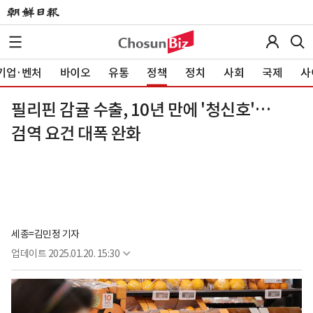
기업·벤처
바이오
유통
정책
정치
사회
국제
사
필리핀 감귤 수출, 10년 만에 '청신호'…
검역 요건 대폭 완화
세종=김민정 기자
업데이트
2025.01.20. 15:30