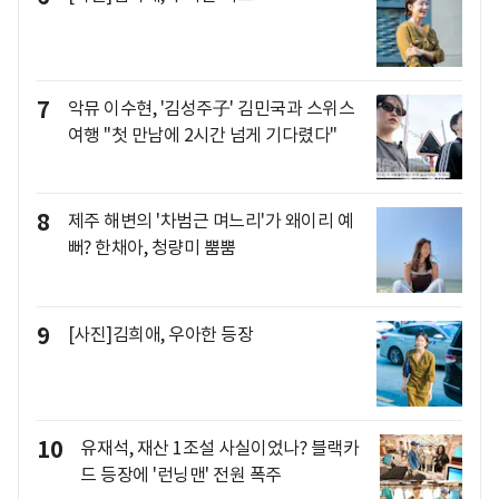
7
악뮤 이수현, '김성주子' 김민국과 스위스
여행 "첫 만남에 2시간 넘게 기다렸다"
8
제주 해변의 '차범근 며느리'가 왜이리 예
뻐? 한채아, 청량미 뿜뿜
9
[사진]김희애, 우아한 등장
10
유재석, 재산 1조설 사실이었나? 블랙카
드 등장에 '런닝맨' 전원 폭주