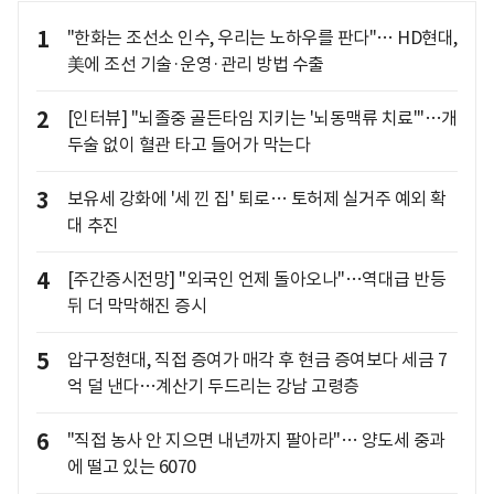
1
"한화는 조선소 인수, 우리는 노하우를 판다"… HD현대,
美에 조선 기술·운영·관리 방법 수출
2
[인터뷰] "뇌졸중 골든타임 지키는 '뇌동맥류 치료'"…개
두술 없이 혈관 타고 들어가 막는다
3
보유세 강화에 '세 낀 집' 퇴로… 토허제 실거주 예외 확
대 추진
4
[주간증시전망] "외국인 언제 돌아오나"…역대급 반등
뒤 더 막막해진 증시
5
압구정현대, 직접 증여가 매각 후 현금 증여보다 세금 7
억 덜 낸다…계산기 두드리는 강남 고령층
6
"직접 농사 안 지으면 내년까지 팔아라"… 양도세 중과
에 떨고 있는 6070