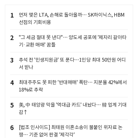
1
먼저 맺은 LTA, 손해로 돌아올까… SK하이닉스, HBM
선점의 기회비용
2
"그 세금 절대 못 낸다"… 양도세 공포에 '제자리 갈아타
기·교환 매매' 꿈틀
3
추석 전 '민생지원금' 또 푼다…1인당 최대 50만원 어디
서 받나
4
최대주주도 못 피한 '반대매매' 폭탄… 지분율 42%에서
18%로 추락
5
美, 中 태양광 막을 '역대급 카드' 내놨다… 韓 업계 기대
감↑
6
[법조 인사이드] 최태원 이혼소송이 불붙인 위자료 논
쟁… 기준 없어 판결 '제각각'