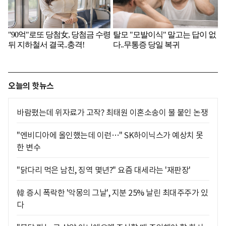
오늘의 핫뉴스
바람폈는데 위자료가 고작? 최태원 이혼소송이 불 붙인 논쟁
"엔비디아에 올인했는데 이런…" SK하이닉스가 예상치 못
한 변수
"닭다리 먹은 남친, 징역 몇년?" 요즘 대세라는 '재판장'
韓 증시 폭락한 '악몽의 그날', 지분 25% 날린 최대주주가 있
다