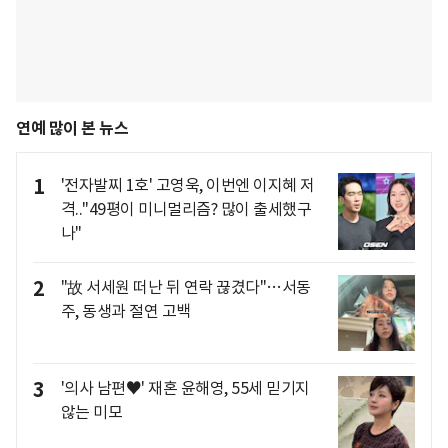
연예 많이 본 뉴스
1
'전자발찌 1호' 고영욱, 이번엔 이지혜 저
격.."49평이 미니멀리즘? 많이 출세했구
나"
2
"故 서세원 떠난 뒤 연락 끊겼다"…서동
주, 동생과 절연 고백
3
'의사 남편♥' 재혼 윤해영, 55세 믿기지
않는 미모