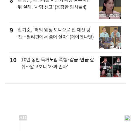
8
강영민, 내연녀를 지인과 위장 결혼시킨
뒤 살해..'사형 선고' (용감한 형사들4)
9
황기순, "해외 원정 도박으로 전 재산 탕
진…필리핀에서 숨어 살아" (데이앤나잇)
10
10년 동안 독거노임 폭행·감금·연금 갈
취…알고보니 '가짜 손자'