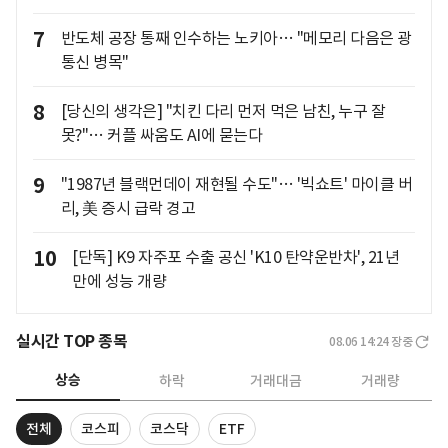
7
반도체 공장 통째 인수하는 노키아… "메모리 다음은 광
통신 병목"
8
[당신의 생각은] "치킨 다리 먼저 먹은 남친, 누구 잘
못?"… 커플 싸움도 AI에 묻는다
9
"1987년 블랙먼데이 재현될 수도"… '빅쇼트' 마이클 버
리, 美 증시 급락 경고
10
[단독] K9 자주포 수출 공신 'K10 탄약운반차', 21년
만에 성능 개량
실시간 TOP 종목
08.06 14:24
장중
상승
하락
거래대금
거래량
전체
코스피
코스닥
ETF