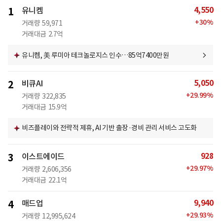
4,550
1
유니켐
+
30
%
거래량
59,971
거래대금
2.7억
유니켐, 美 루미아 테크놀로지스 인수…85억7400만원
5,050
2
비큐AI
+
29.99
%
거래량
322,835
거래대금
15.9억
비즈플레이와 전략적 제휴, AI 기반 출장·경비 관리 서비스 고도화
928
3
이스트에이드
+
29.97
%
거래량
2,606,356
거래대금
22.1억
9,940
4
매드업
+
29.93
%
거래량
12,995,624