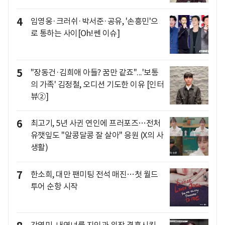
4
임영웅·크러쉬·박서준·공유, '손흥민'으
로 통하는 사이[Oh!쎈 이슈]
5
"장동건·김희애 아들? 꿈만 같죠"...'보통
의 가족' 김정철, 오디션 기도한 이유 [인터
뷰②]
6
최고기, 5년 사귄 연인에 프러포즈…전처
유깻잎도 "알콩달콩 잘 살아" 응원 (X의 사
생활)
7
한소희, 대만 팬미팅 전석 매진…첫 월드
투어 순항 시작