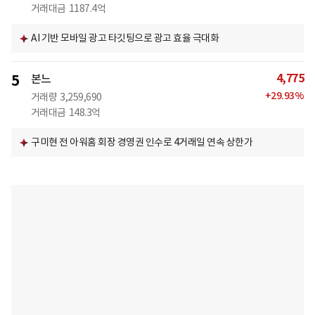
거래대금
1187.4억
AI 기반 모바일 광고 타깃팅으로 광고 효율 극대화
4,775
5
본느
+
29.93
%
거래량
3,259,690
거래대금
148.3억
구미현 전 아워홈 회장 경영권 인수로 4거래일 연속 상한가