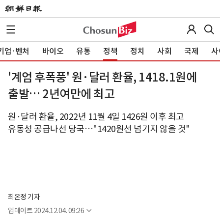
기업·벤처
바이오
유통
정책
정치
사회
국제
사
'계엄 후폭풍' 원·달러 환율, 1418.1원에
출발… 2년여만에 최고
원·달러 환율, 2022년 11월 4일 1426원 이후 최고
유동성 공급나선 당국…"1420원선 넘기지 않을 것"
최온정 기자
업데이트
2024.12.04. 09:26