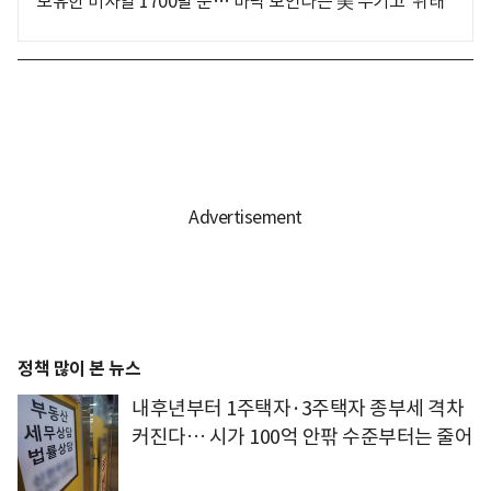
보유한 미사일 1700발 뿐… 바닥 보인다는 美 무기고 '위태'
정책 많이 본 뉴스
내후년부터 1주택자·3주택자 종부세 격차
커진다… 시가 100억 안팎 수준부터는 줄어