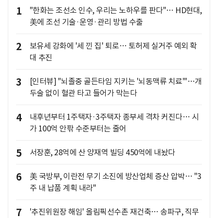
1
"한화는 조선소 인수, 우리는 노하우를 판다"… HD현대,
美에 조선 기술·운영·관리 방법 수출
2
보유세 강화에 '세 낀 집' 퇴로… 토허제 실거주 예외 확
대 추진
3
[인터뷰] "뇌졸중 골든타임 지키는 '뇌동맥류 치료'"…개
두술 없이 혈관 타고 들어가 막는다
4
내후년부터 1주택자·3주택자 종부세 격차 커진다… 시
가 100억 안팎 수준부터는 줄어
5
서장훈, 28억에 산 양재역 빌딩 450억에 내놨다
6
美 국방부, 이란전 무기 소진에 방산업체 증산 압박… "3
주 내 납품 계획 내라"
7
'추진위원장 해임' 올림픽선수촌 재건축… 송파구, 직무