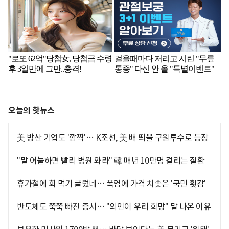
오늘의 핫뉴스
美 방산 기업도 '깜짝'… K조선, 美 배 띄울 구원투수로 등장
"말 어눌하면 빨리 병원 와라" 韓 매년 10만명 걸리는 질환
휴가철에 회 먹기 글렀네… 폭염에 가격 치솟은 '국민 횟감'
반도체도 쭉쭉 빠진 증시… "외인이 우리 희망" 말 나온 이유