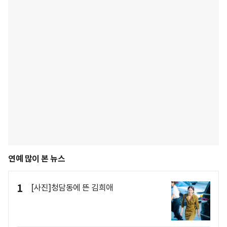
연예 많이 본 뉴스
1
[사진]청담동에 뜬 김희애