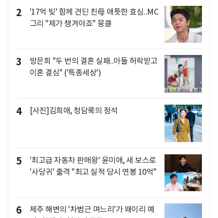
2
'17억 빚' 함께 견딘 친母 애틋한 효심..MC
그리 "제가 챙겨야죠" 뭉클
3
방은희 "두 번의 결혼 실패..아들 허락받고
이혼 결심" ('특종세상')
4
[사진]김희애, 청담룩의 정석
5
'최고급 자동차 판매왕' 윤미애, 새 보스로
'사당귀' 출격 "최고 실적 당시 연봉 10억"
6
제주 해변의 '차범근 며느리'가 왜이리 예