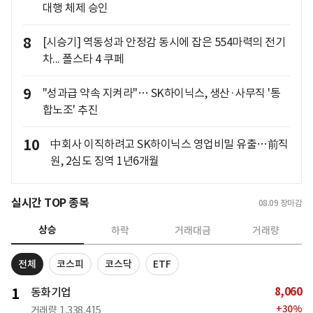
대행 체제 승인
8
[시승기] 역동성과 안정감 동시에 잡은 554마력의 전기
차... 폴스타 4 쿠페
9
"성과급 약속 지켜라"… SK하이닉스, 생산·사무직 '통
합노조' 추진
10
中회사 이직하려고 SK하이닉스 영업비밀 유출…前직
원, 2심도 징역 1년6개월
실시간 TOP 종목
08.09
장마감
상승
하락
거래대금
거래량
전체
코스피
코스닥
ETF
8,060
1
동화기업
+
30
%
거래량
1,338,415