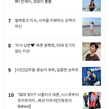
뻐? 한채아, 청량미 뿜뿜
7
블랙핑크 지수, 사막을 지배하는 순백의
여신
8
'의사 남편♥' 재혼 윤해영, 55세 믿기지
않는 미모
9
[사진]김무열-윤승아 부부, 달콤한 손하트
10
'50대 맞아?' 샤를리즈 테론, 시스루부터
컷아웃까지...패션 아우라[지형준의
Behind]