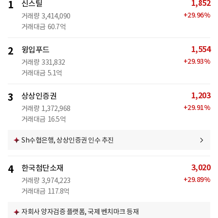
1,852
1
신스틸
+
29.96
%
거래량
3,414,090
거래대금
60.7억
1,554
2
윙입푸드
+
29.93
%
거래량
331,832
거래대금
5.1억
1,203
3
상상인증권
+
29.91
%
거래량
1,372,968
거래대금
16.5억
Sh수협은행, 상상인증권 인수 추진
3,020
4
한국첨단소재
+
29.89
%
거래량
3,974,223
거래대금
117.8억
자회사 양자검증 플랫폼, 국제 벤치마크 등재