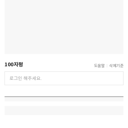
100자평
도움말
삭제기준