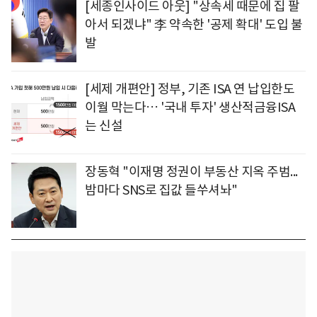
[세종인사이드 아웃] "상속세 때문에 집 팔
아서 되겠냐" 李 약속한 '공제 확대' 도입 불
발
[세제 개편안] 정부, 기존 ISA 연 납입한도
이월 막는다… '국내 투자' 생산적금융ISA
는 신설
장동혁 "이재명 정권이 부동산 지옥 주범...
밤마다 SNS로 집값 들쑤셔놔"