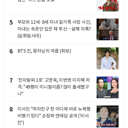
5
부모와 12세·8세 자녀 일가족 사망 사건,
아내는 속옷만 입은 채 투신…살해 의혹?
(실화탐사대)
6
BTS 진, 왕자님의 여름 (화보)
7
'전자발찌 1호' 고영욱, 이번엔 이지혜 저
격.."49평이 미니멀리즘? 많이 출세했구
나"
8
이서진 "여자친구 한 마디에 바로 뉴욕행
비행기 탔다" 순정파 연애담 공개 ('비서
진')