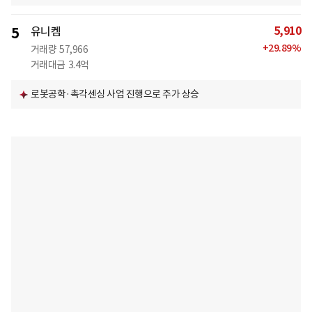
5,910
5
유니켐
+
29.89
%
거래량
57,966
거래대금
3.4억
로봇공학·촉각센싱 사업 진행으로 주가 상승