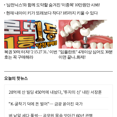
오늘의 핫뉴스
28억에 산 빌딩 450억에 내놨다, '투자의 신' 내린 서장훈
"K-굴착기 덕에 돈 벌어"… 금광 쏟아진 국가
벼 낱알 세다 풀썩… 공무원 목숨 앗아간 60년 관행