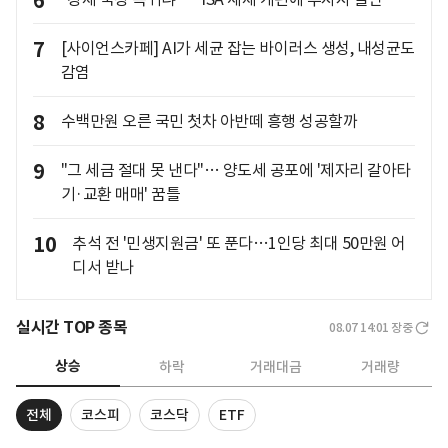
6
7
[사이언스카페] AI가 세균 잡는 바이러스 생성, 내성균도
감염
8
수백만원 오른 국민 첫차 아반떼 흥행 성공할까
9
"그 세금 절대 못 낸다"… 양도세 공포에 '제자리 갈아타
기·교환 매매' 꿈틀
10
추석 전 '민생지원금' 또 푼다…1인당 최대 50만원 어
디서 받나
실시간 TOP 종목
08.07 14:01
장중
상승
하락
거래대금
거래량
전체
코스피
코스닥
ETF