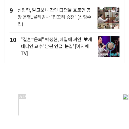
9
심형탁, 알고보니 장인 日명물 호토면 공
장 운영..물려받나 "입꼬리 승천" (신랑수
업)
10
"결혼=은퇴" 박정현, 베일에 싸인 '♥캐
네디언 교수' 남편 언급 '눈길' [어저께
TV]
개인정보처리방침
앱설치(Android)
본 사이트의 주가 시세정보는 정보 제공 목적이며, 오류가