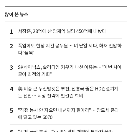
많이 본 뉴스
1
서장훈, 28억에 산 양재역 빌딩 450억에 내놨다
2
폭염에도 현장 지킨 공무원… 벼 낱알 세다, 화재 진압하
다 '풀썩'
3
SK하이닉스, 솔리다임 키우기 나선 이유는…"이번 사이
클이 최적의 기회"
4
美 비중 큰 두산밥캣은 부진, 신흥국 뚫은 HD건설기계
는 선전… 시장 전략에 엇갈린 희비
5
"직접 농사 안 지으면 내년까지 팔아라"… 양도세 중과
에 떨고 있는 6070
"강제 국장 복귀냐"… ISA 세제 개편에 투자자 불만