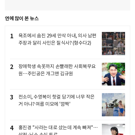
연예 많이 본 뉴스
1
욕조에서 숨진 29세 만삭 아내, 의사 남편
주장과 달리 사인은 질식사? (형수다2)
2
장애학생 속옷까지 손빨래한 사회복무요
원…주인공은 개그맨 김규원
3
전소미, 수영복이 핫걸 담기에 너무 작은
거 아냐? 여름 미모에 '깜짝'
4
홍진경 "사라는 대로 샀는데 계속 빠져"…
삼전·닉스 손실 토로