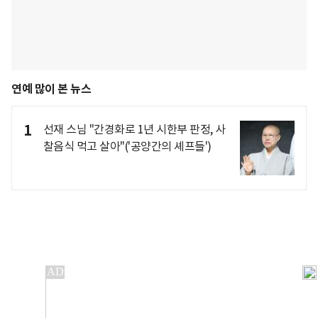
연예 많이 본 뉴스
1
선재 스님 "간경화로 1년 시한부 판정, 사
찰음식 먹고 살아"('공양간의 셰프들')