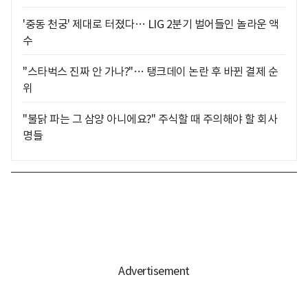
'중동 천궁' 제대로 터졌다… LIG 2분기 벌어들인 놀라운 액
수
"스타벅스 진짜 안 가나?"… 탱크데이 논란 후 바뀐 결제 순
위
"불닭 파는 그 삼양 아니에요?" 주식할 때 주의해야 할 회사
명들