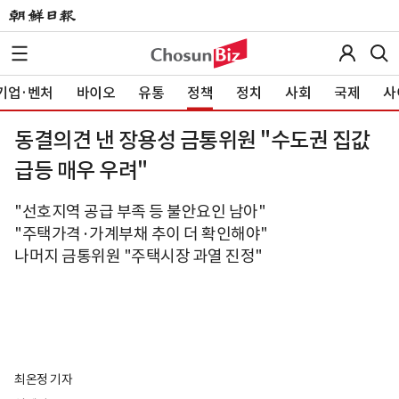
기업·벤처
바이오
유통
정책
정치
사회
국제
사
동결의견 낸 장용성 금통위원 "수도권 집값
급등 매우 우려"
"선호지역 공급 부족 등 불안요인 남아"
"주택가격·가계부채 추이 더 확인해야"
나머지 금통위원 "주택시장 과열 진정"
최온정 기자