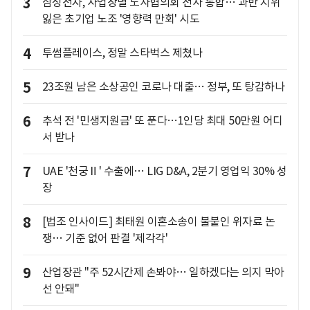
3
삼성전자, 사업장별 노사협의회 전사 통합… 과반 지위
잃은 초기업 노조 '영향력 만회' 시도
4
투썸플레이스, 정말 스타벅스 제쳤나
5
23조원 남은 소상공인 코로나 대출… 정부, 또 탕감하나
6
추석 전 '민생지원금' 또 푼다…1인당 최대 50만원 어디
서 받나
7
UAE '천궁Ⅱ' 수출에… LIG D&A, 2분기 영업익 30% 성
장
8
[법조 인사이드] 최태원 이혼소송이 불붙인 위자료 논
쟁… 기준 없어 판결 '제각각'
9
산업장관 "주 52시간제 손봐야… 일하겠다는 의지 막아
선 안돼"