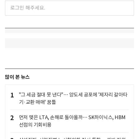
많이 본 뉴스
1
"그 세금 절대 못 낸다"… 양도세 공포에 '제자리 갈아타
기·교환 매매' 꿈틀
2
먼저 맺은 LTA, 손해로 돌아올까… SK하이닉스, HBM
선점의 기회비용