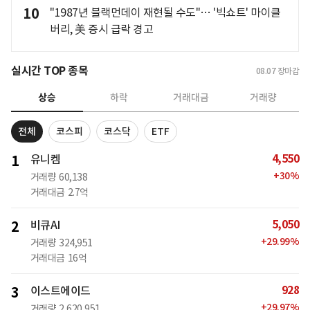
10
"1987년 블랙먼데이 재현될 수도"… '빅쇼트' 마이클
버리, 美 증시 급락 경고
실시간 TOP 종목
08.07
장마감
상승
하락
거래대금
거래량
전체
코스피
코스닥
ETF
4,550
1
유니켐
+
30
%
거래량
60,138
거래대금
2.7억
5,050
2
비큐AI
+
29.99
%
거래량
324,951
거래대금
16억
928
3
이스트에이드
+
29.97
%
거래량
2,620,951