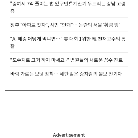
"증여세 7억 줄이는 법 있구먼!" 계산기 두드리는 강남 고령
층
정부 "아파트 짓자", 시민 "안돼"… 논란의 서울 '황금 땅'
"AI 해킹 어떻게 막냐면…" 美 대회 1위한 韓 천재교수의 통
찰
"도수치료 그거 하지 마세요~" 병원들의 새로운 꼼수 진료
바람 가르는 보닛 장착… 세단 같은 승차감의 볼보 전기차