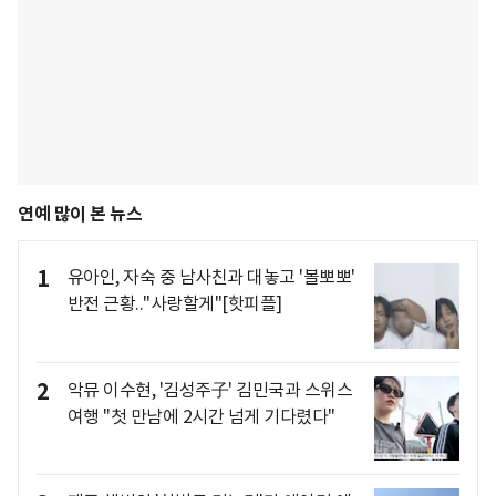
연예 많이 본 뉴스
1
유아인, 자숙 중 남사친과 대놓고 '볼뽀뽀'
반전 근황.."사랑할게"[핫피플]
2
악뮤 이수현, '김성주子' 김민국과 스위스
여행 "첫 만남에 2시간 넘게 기다렸다"