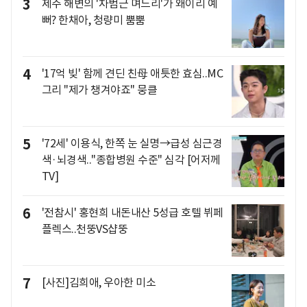
3
제주 해변의 '차범근 며느리'가 왜이리 예
뻐? 한채아, 청량미 뿜뿜
4
'17억 빚' 함께 견딘 친母 애틋한 효심..MC
그리 "제가 챙겨야죠" 뭉클
5
'72세' 이용식, 한쪽 눈 실명→급성 심근경
색·뇌경색.."종합병원 수준" 심각 [어저께
TV]
6
'전참시' 홍현희 내돈내산 5성급 호텔 뷔페
플렉스..천뚱VS샵뚱
7
[사진]김희애, 우아한 미소