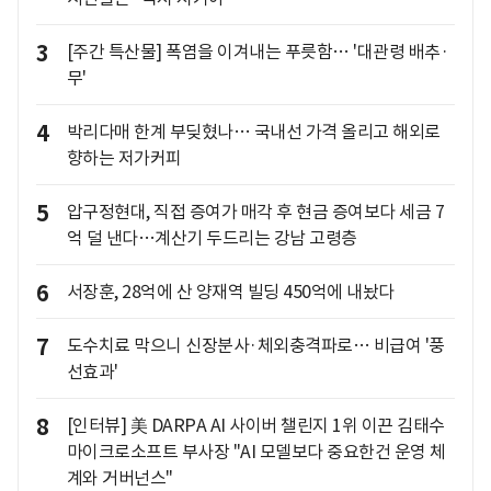
3
[주간 특산물] 폭염을 이겨내는 푸릇함… '대관령 배추·
무'
4
박리다매 한계 부딪혔나… 국내선 가격 올리고 해외로
향하는 저가커피
5
압구정현대, 직접 증여가 매각 후 현금 증여보다 세금 7
억 덜 낸다…계산기 두드리는 강남 고령층
6
서장훈, 28억에 산 양재역 빌딩 450억에 내놨다
7
도수치료 막으니 신장분사·체외충격파로… 비급여 '풍
선효과'
8
[인터뷰] 美 DARPA AI 사이버 챌린지 1위 이끈 김태수
마이크로소프트 부사장 "AI 모델보다 중요한건 운영 체
계와 거버넌스"