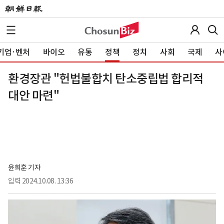
기업·벤처
바이오
유통
정책
정치
사회
국제
사
환경장관 "헌법불합치 탄소중립법 합리적
대안 마련"
윤희훈 기자
입력
2024.10.08. 13:36