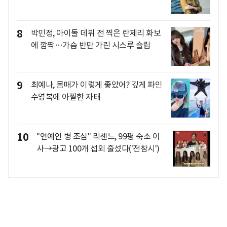
8
박민정, 아이돌 데뷔 전 찍은 란제리 화보
에 깜짝…가슴 반만 가린 시스루 슬립
9
최예나, 몸매가 이렇게 좋았어? 깊게 파인
수영복에 아찔한 자태
10
"연예인 병 조심" 리센느, 99평 숙소 이
사→광고 100개 섭외 줄섰다('전참시')