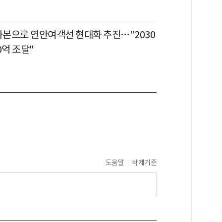
 자본으로 연안여객선 현대화 추진…"2030
0억 조달"
도움말
삭제기준