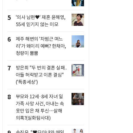
5
'의사 남편♥' 재혼 윤해영,
55세 믿기지 않는 미모
6
제주 해변의 '차범근 며느
리'가 왜이리 예뻐? 한채아,
청량미 뿜뿜
7
방은희 "두 번의 결혼 실패..
아들 허락받고 이혼 결심"
('특종세상')
8
부모와 12세·8세 자녀 일
가족 사망 사건, 아내는 속
옷만 입은 채 투신…살해
의혹?(실화탐사대)
9
송진우, "♥日아내와 매일