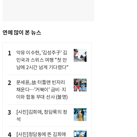
연예 많이 본 뉴스
1
악뮤 이수현, '김성주子' 김
민국과 스위스 여행 "첫 만
남에 2시간 넘게 기다렸다"
2
문세윤, 故 터틀맨 빈자리
채운다…'거북이' 금비·지
이와 합동 무대 선사 (불명)
3
[사진]김희애, 청담룩의 정
석
4
[사진]청담동에 뜬 김희애