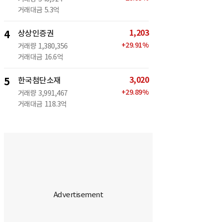
거래대금
5.3억
1,203
4
상상인증권
+
29.91
%
거래량
1,380,356
거래대금
16.6억
3,020
5
한국첨단소재
+
29.89
%
거래량
3,991,467
거래대금
118.3억