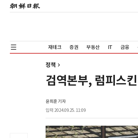
재테크
증권
부동산
IT
금융
정책
검역본부, 럼피스킨 
윤희훈 기자
입력
2024.09.25. 11:09