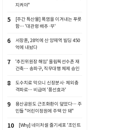
지켜야"
5
[주간 특산물] 폭염을 이겨내는 푸릇
함… '대관령 배추·무'
6
서장훈, 28억에 산 양재역 빌딩 450
억에 내놨다
7
'추진위원장 해임' 올림픽선수촌 재
건축… 송파구, 직무대행 체제 승인
8
도수치료 막으니 신장분사·체외충
격파로… 비급여 '풍선효과'
9
용산공원도 근조화환이 덮었다… 주
민들 "어린이정원에 주택 안 돼"
10
[Why] 네이처셀 줄기세포 '조인트