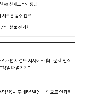
위한 韓 천재교수의 통찰
의 새로운 꼼수 진료
차감의 볼보 전기차
ISA 개편 재검토 지시에… 與 "문제 인식
野 "책임 떠넘기기"
통령 '육사 쿠데타' 발언… 학교로 연좌제