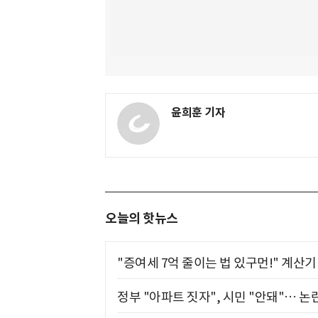
윤희훈 기자
오늘의 핫뉴스
"증여세 7억 줄이는 법 있구먼!" 계산
정부 "아파트 짓자", 시민 "안돼"… 논란