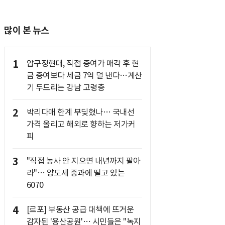
많이 본 뉴스
1
압구정현대, 직접 증여가 매각 후 현
금 증여보다 세금 7억 덜 낸다…계산
기 두드리는 강남 고령층
2
박리다매 한계 부딪혔나… 국내선
가격 올리고 해외로 향하는 저가커
피
3
"직접 농사 안 지으면 내년까지 팔아
라"… 양도세 중과에 떨고 있는
6070
4
[르포] 부동산 공급 대책에 뜨거운
감자된 '용산공원'… 시민들은 "녹지