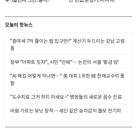
오늘의 핫뉴스
"증여세 7억 줄이는 법 있구먼!" 계산기 두드리는 강남 고령
층
정부 "아파트 짓자", 시민 "안돼"… 논란의 서울 '황금 땅'
"AI 해킹 어떻게 막냐면…" 美 대회 1위한 韓 천재교수의 통
찰
"도수치료 그거 하지 마세요~" 병원들의 새로운 꼼수 진료
바람 가르는 보닛 장착… 세단 같은 승차감의 볼보 전기차