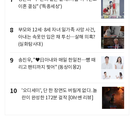
이혼 결심" ('특종세상')
8
부모와 12세·8세 자녀 일가족 사망 사건,
아내는 속옷만 입은 채 투신…살해 의혹?
(실화탐사대)
9
송진우, "♥日아내와 매일 한일전…뺨 때
리고 팬티까지 찢어" (동상이몽2)
10
'오디세이', 단 한 장면도 버릴게 없다..놀
란이 완성한 172분 걸작 [Oh!쎈 리뷰]