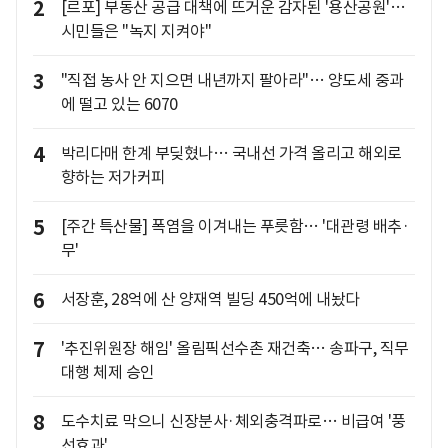
2
[르포] 부동산 공급 대책에 뜨거운 감자된 '용산공원'…
시민들은 "녹지 지켜야"
3
"직접 농사 안 지으면 내년까지 팔아라"… 양도세 중과
에 떨고 있는 6070
4
박리다매 한계 부딪혔나… 국내선 가격 올리고 해외로
향하는 저가커피
5
[주간 특산물] 폭염을 이겨내는 푸릇함… '대관령 배추·
무'
6
서장훈, 28억에 산 양재역 빌딩 450억에 내놨다
7
'추진위원장 해임' 올림픽선수촌 재건축… 송파구, 직무
대행 체제 승인
8
도수치료 막으니 신장분사·체외충격파로… 비급여 '풍
선효과'