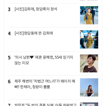
3
[사진]김희애, 청담룩의 정석
4
[사진]청담동에 뜬 김희애
5
'의사 남편♥' 재혼 윤해영, 55세 믿기지
않는 미모
6
제주 해변의 '차범근 며느리'가 왜이리 예
뻐? 한채아, 청량미 뿜뿜
7
방은희 "두 번의 결혼 실패..아들 허락받고