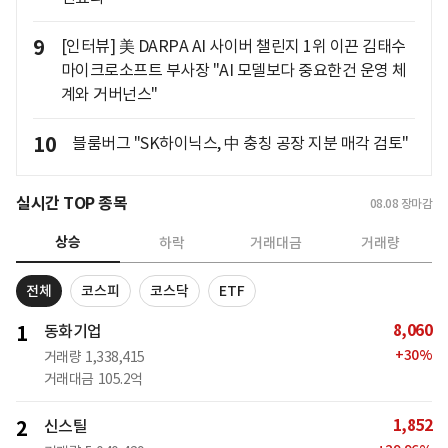
9
[인터뷰] 美 DARPA AI 사이버 챌린지 1위 이끈 김태수
마이크로소프트 부사장 "AI 모델보다 중요한건 운영 체
계와 거버넌스"
10
블룸버그 "SK하이닉스, 中 충칭 공장 지분 매각 검토"
실시간 TOP 종목
08.08
장마감
상승
하락
거래대금
거래량
전체
코스피
코스닥
ETF
8,060
1
동화기업
+
30
%
거래량
1,338,415
거래대금
105.2억
1,852
2
신스틸