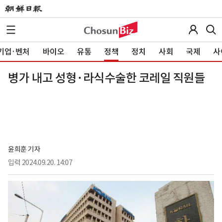
기업·벤처
바이오
유통
정책
정치
사회
국제
사
병가 내고 성형·라식수술한 코레일 직원들
윤희훈 기자
입력
2024.09.20. 14:07