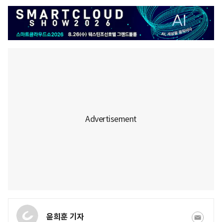
윤희훈 기자