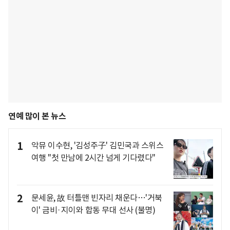
연예 많이 본 뉴스
1
악뮤 이수현, '김성주子' 김민국과 스위스
여행 "첫 만남에 2시간 넘게 기다렸다"
2
문세윤, 故 터틀맨 빈자리 채운다…'거북
이' 금비·지이와 합동 무대 선사 (불명)