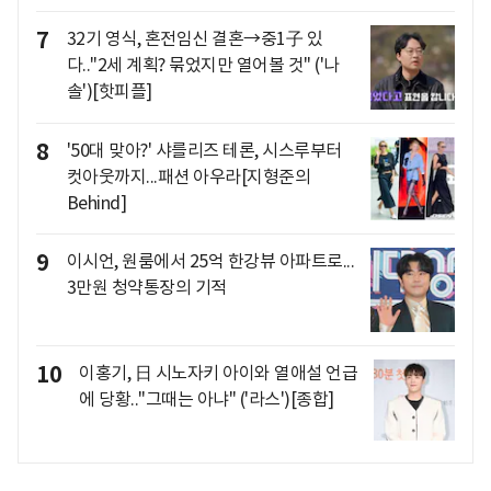
7
32기 영식, 혼전임신 결혼→중1子 있
다.."2세 계획? 묶었지만 열어볼 것" ('나
솔')[핫피플]
8
'50대 맞아?' 샤를리즈 테론, 시스루부터
컷아웃까지...패션 아우라[지형준의
Behind]
9
이시언, 원룸에서 25억 한강뷰 아파트로...
3만원 청약통장의 기적
10
이홍기, 日 시노자키 아이와 열애설 언급
에 당황.."그때는 아냐" ('라스')[종합]