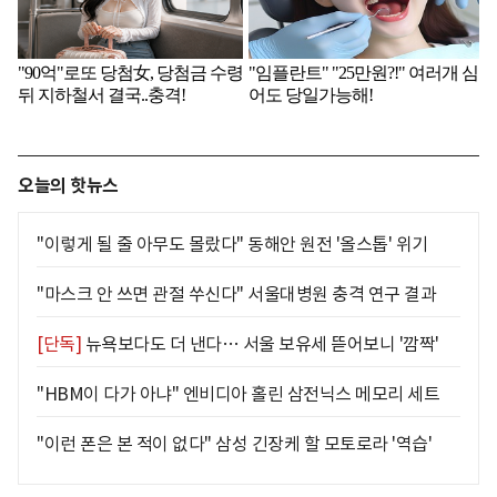
오늘의 핫뉴스
"이렇게 될 줄 아무도 몰랐다" 동해안 원전 '올스톱' 위기
"마스크 안 쓰면 관절 쑤신다" 서울대병원 충격 연구 결과
[단독]
뉴욕보다도 더 낸다… 서울 보유세 뜯어보니 '깜짝'
"HBM이 다가 아냐" 엔비디아 홀린 삼전닉스 메모리 세트
"이런 폰은 본 적이 없다" 삼성 긴장케 할 모토로라 '역습'