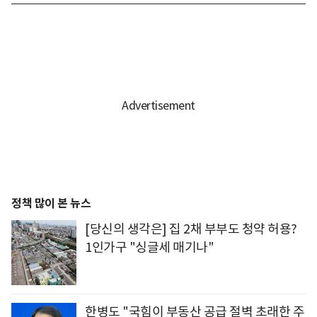
정책 많이 본 뉴스
[당신의 생각은] 집 2채 부부도 청약 허용?
1인가구 "싱글세 매기나"
한병도 "국힘이 부동산 공급 절벽 초래한 주