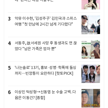
3
악뮤 이수현, '김성주子' 김민국과 스위스
여행 "첫 만남에 2시간 넘게 기다렸다"
4
서동주, 故서세원 사망 후 동생과도 연 끊
었다 "남은 가족은 엄마 뿐"
5
'나는솔로' 13기, 홍보·성병·학폭에 돌싱
까지…빈깡통이 요란하다 [핫토PICK]
6
이상민 턱성형→신동엽 눈 수술 고백..다
음은 이동건? [종합]