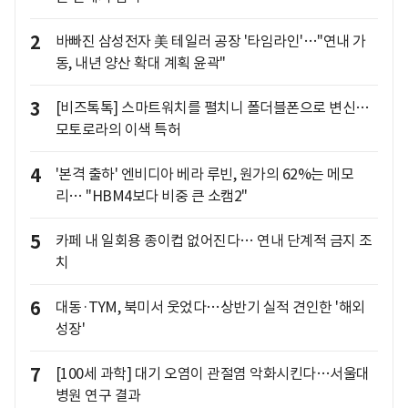
2
바빠진 삼성전자 美 테일러 공장 '타임라인'…"연내 가
동, 내년 양산 확대 계획 윤곽"
3
[비즈톡톡] 스마트워치를 펼치니 폴더블폰으로 변신…
모토로라의 이색 특허
4
'본격 출하' 엔비디아 베라 루빈, 원가의 62%는 메모
리… "HBM4보다 비중 큰 소캠2"
5
카페 내 일회용 종이컵 없어진다… 연내 단계적 금지 조
치
6
대동·TYM, 북미서 웃었다…상반기 실적 견인한 '해외
성장'
7
[100세 과학] 대기 오염이 관절염 악화시킨다…서울대
병원 연구 결과