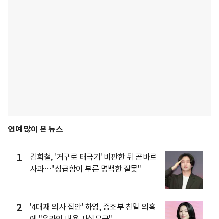
연예 많이 본 뉴스
1
김희철, '거꾸로 태극기' 비판한 뒤 곧바로
사과…"성급함이 부른 명백한 잘못"
2
'4대째 의사 집안' 하영, 증조부 친일 의혹
에 "온라인 내용 사실무근"