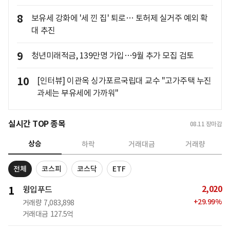
8
보유세 강화에 '세 낀 집' 퇴로… 토허제 실거주 예외 확
대 추진
9
청년미래적금, 139만명 가입…9월 추가 모집 검토
10
[인터뷰] 이관옥 싱가포르국립대 교수 "고가주택 누진
과세는 부유세에 가까워"
실시간 TOP 종목
08.11
장마감
상승
하락
거래대금
거래량
전체
코스피
코스닥
ETF
2,020
1
윙입푸드
+
29.99
%
거래량
7,083,898
거래대금
127.5억