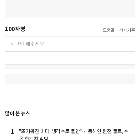
100자평
도움말
삭제기준
많이 본 뉴스
1
"뜨거워진 바다, 냉각수로 불안"… 동해안 원전 벨트, 수
온 한계치 임박