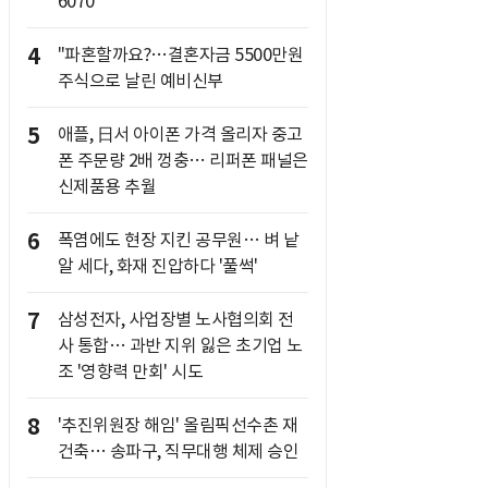
6070
4
"파혼할까요?…결혼자금 5500만원
주식으로 날린 예비신부
5
애플, 日서 아이폰 가격 올리자 중고
폰 주문량 2배 껑충… 리퍼폰 패널은
신제품용 추월
6
폭염에도 현장 지킨 공무원… 벼 낱
알 세다, 화재 진압하다 '풀썩'
7
삼성전자, 사업장별 노사협의회 전
사 통합… 과반 지위 잃은 초기업 노
조 '영향력 만회' 시도
8
'추진위원장 해임' 올림픽선수촌 재
건축… 송파구, 직무대행 체제 승인