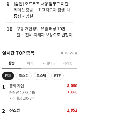
9
[줌인] 호르무즈 서명 앞두고 이란
리더십 증발… 최고지도자 잠행·대
통령 사임설
10
쿠팡 개인정보 유출 배상 10만
원… 전체 피해자 보상으로 번질까
실시간 TOP 종목
08.08
장마감
상승
하락
거래대금
거래량
전체
코스피
코스닥
ETF
8,060
1
동화기업
+
30
%
거래량
1,338,415
거래대금
105.2억
1,852
2
신스틸