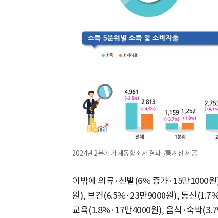
2024년 2분기 가계동향조사 결과. /통계청 제공
이밖에 의류·신발(6% 증가·15만1000원)
원), 보건(6.5%·23만9000원), 통신(1.7
교육(1.8%·17만4000원), 음식·숙박(3.