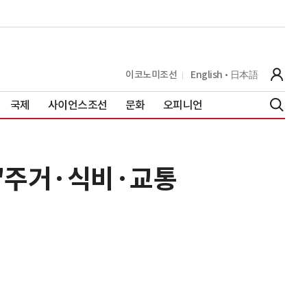
이코노미조선
English
日本語
국제
사이언스조선
문화
오피니언
 "주거·식비·교통