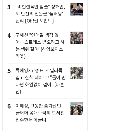
3
"비현설적인 힘줄" 정해인,
또 반전의 전완근 '플러팅'
난리 [Oh!쎈 포인트]
4
구혜선 "연애할 생각 없
어…스트레스 받으려고 하
는 행위 같아"(하입보이스
카웃)
5
류혜영X고경표, 시밀러룩
입고 산책 데이트? "둘이 만
나면 하염없이 걸어" (나혼
산)
6
이혜성, 그동안 숨겨뒀던
글래머 몸매…국제 도서전
접수한 베이글녀