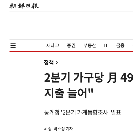
재테크
증권
부동산
IT
금융
정책
2분기 가구당 月 4
지출 늘어"
통계청 '2분기 가계동향조사' 발표
세종=박소정 기자