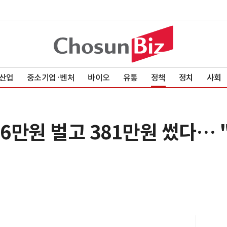
산업
중소기업·벤처
바이오
유통
정책
정치
사회
96만원 벌고 381만원 썼다…