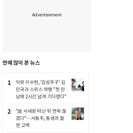
연예 많이 본 뉴스
1
악뮤 이수현, '김성주子' 김
민국과 스위스 여행 "첫 만
남에 2시간 넘게 기다렸다"
2
"故 서세원 떠난 뒤 연락 끊
겼다"…서동주, 동생과 절
연 고백