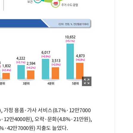
, 가정 용품·가사 서비스(8.7%·12만7000
%·12만4000원), 오락·문화(4.8%·21만원),
7%·42만7000원) 지출도 늘었다.