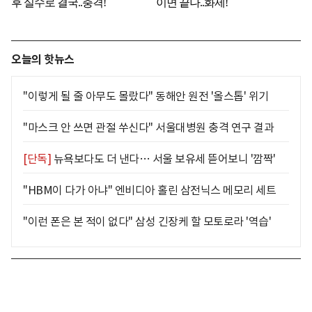
오늘의 핫뉴스
"이렇게 될 줄 아무도 몰랐다" 동해안 원전 '올스톱' 위기
"마스크 안 쓰면 관절 쑤신다" 서울대병원 충격 연구 결과
[단독]
뉴욕보다도 더 낸다… 서울 보유세 뜯어보니 '깜짝'
"HBM이 다가 아냐" 엔비디아 홀린 삼전닉스 메모리 세트
"이런 폰은 본 적이 없다" 삼성 긴장케 할 모토로라 '역습'