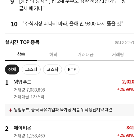
9
[당신의 생각은] 집 2채 부부도 청약 허용? 1인가구 "싱
글세 매기나"
10
"주식시장 떠나지 마라, 올해 안 9300 다시 뚫을 것"
실시간 TOP 종목
08.10
장마감
상승
하락
거래대금
거래량
전체
코스피
코스닥
ETF
2,020
1
윙입푸드
+
29.99
%
거래량
7,083,898
거래대금
127.5억
윙입푸드, 중국 국유기업과 육가공 제품 위탁생산계약 체결
841
2
에이비온
+
29.98
%
거래량
1,158,469