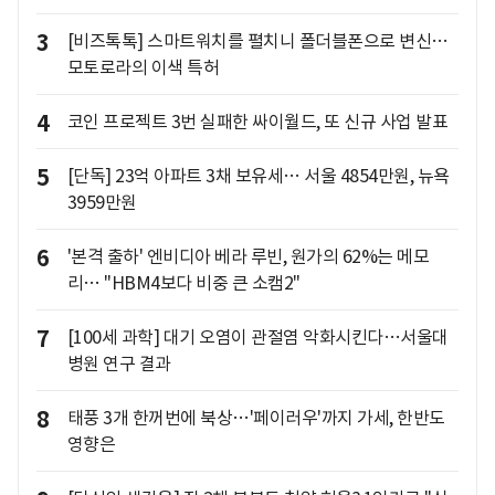
3
[비즈톡톡] 스마트워치를 펼치니 폴더블폰으로 변신…
모토로라의 이색 특허
4
코인 프로젝트 3번 실패한 싸이월드, 또 신규 사업 발표
5
[단독] 23억 아파트 3채 보유세… 서울 4854만원, 뉴욕
3959만원
6
'본격 출하' 엔비디아 베라 루빈, 원가의 62%는 메모
리… "HBM4보다 비중 큰 소캠2"
7
[100세 과학] 대기 오염이 관절염 악화시킨다…서울대
병원 연구 결과
8
태풍 3개 한꺼번에 북상…'페이러우'까지 가세, 한반도
영향은