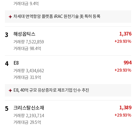
거래대금
9.4억
차세대 면역항암 플랫폼 iRAC 원천기술 美 특허 등록
1,376
3
해성옵틱스
+
29.93
%
거래량
7,522,859
거래대금
98.4억
994
4
E8
+
29.93
%
거래량
3,434,662
거래대금
31.9억
E8, 40억 규모 유상증자로 제조기업 인수 추진
1,389
5
크리스탈신소재
+
29.93
%
거래량
2,193,714
거래대금
29.5억