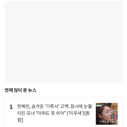
연예 많이 본 뉴스
1
한혜진, 숨겨온 '가족사' 고백..점사에 눈물
터진 모녀 "아파도 못 쉬어" ('미우새')[종
합]