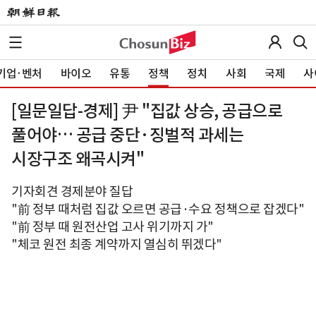
기업·벤처
바이오
유통
정책
정치
사회
국제
사
[일문일답-경제] 尹 "집값 상승, 공급으로
풀어야… 공급 중단·징벌적 과세는
시장구조 왜곡시켜"
기자회견 경제분야 질답
"前 정부 때처럼 집값 오르면 공급·수요 정책으로 잡겠다"
"前 정부 때 원전산업 고사 위기까지 가"
"체코 원전 최종 계약까지 열심히 뛰겠다"