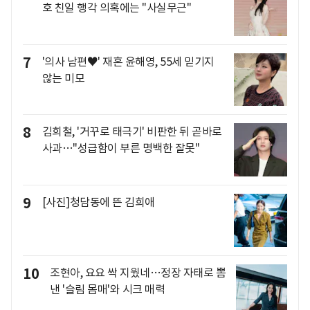
호 친일 행각 의혹에는 "사실무근"
7
'의사 남편♥' 재혼 윤해영, 55세 믿기지
않는 미모
8
김희철, '거꾸로 태극기' 비판한 뒤 곧바로
사과…"성급함이 부른 명백한 잘못"
9
[사진]청담동에 뜬 김희애
10
조현아, 요요 싹 지웠네…정장 자태로 뽐
낸 '슬림 몸매'와 시크 매력