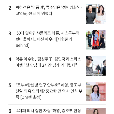
2
박하선은 '명품녀', 류수영은 '성인영화'…
고영욱, 선 세게 넘었다
3
'50대 맞아?' 샤를리즈 테론, 시스루부터
컷아웃까지...패션 아우라[지형준의
Behind]
4
악뮤 이수현, '김성주子' 김민국과 스위스
여행 "첫 만남에 2시간 넘게 기다렸다"
5
"조부=한센병 연구 안부호" 하영, 증조부
친일 의혹 연좌제? 중요한 건 역사 인식 부
족 [Oh!쎈 초점]
6
'4대째 의사 집안 자랑' 하영, 증조부 안상