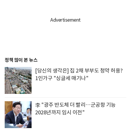
정책 많이 본 뉴스
[당신의 생각은] 집 2채 부부도 청약 허용?
1인가구 "싱글세 매기나"
李 "광주 반도체 더 빨리…군공항 기능
2028년까지 임시 이전"