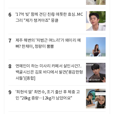
6
'17억 빚' 함께 견딘 친母 애틋한 효심..MC
그리 "제가 챙겨야죠" 뭉클
7
제주 해변의 '차범근 며느리'가 왜이리 예
뻐? 한채아, 청량미 뿜뿜
8
연예인이 하는 미사리 카페서 살인사건?..
백골시신은 김포 바다에서 발견('용감한형
사들')[종합]
9
'최현석 딸' 최연수, 조기 출산 후 체중 고
민 "28kg 증량…12kg가 남았어요"