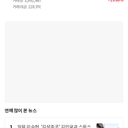
+
29.89
%
거래량
3,991,467
거래대금
118.3억
연예 많이 본 뉴스
1
악뮤 이수현, '김성주子' 김민국과 스위스