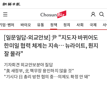
기업·벤처
바이오
유통
정책
정치
사회
국제
사
[일문일답-외교안보] 尹 "지도자 바뀌어도
한미일 협력 체계는 지속… 뉴라이트, 뭔지
잘 몰라"
기자회견 외교안보분야 질답
"美 새정부, 北 핵무장 용인하지 않을 것"
"기시다 日 총리 방한 협의 중…의제도 확정 안 돼"