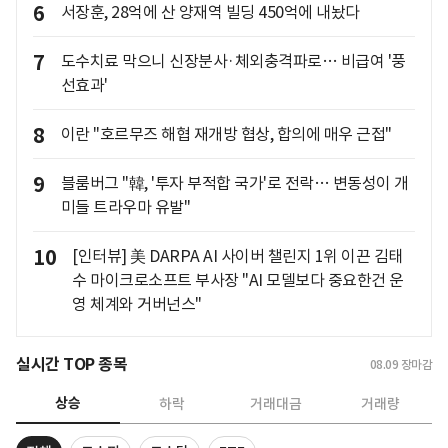
6
서장훈, 28억에 산 양재역 빌딩 450억에 내놨다
7
도수치료 막으니 신장분사·체외충격파로… 비급여 '풍
선효과'
8
이란 "호르무즈 해협 재개방 협상, 합의에 매우 근접"
9
블룸버그 "韓, '투자 부적합 국가'로 전락… 변동성이 개
미들 트라우마 유발"
10
[인터뷰] 美 DARPA AI 사이버 챌린지 1위 이끈 김태
수 마이크로소프트 부사장 "AI 모델보다 중요한건 운
영 체계와 거버넌스"
실시간 TOP 종목
08.09
장마감
상승
하락
거래대금
거래량