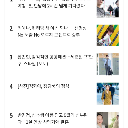
여행 "첫 만남에 2시간 넘게 기다렸다"
2
최예나, 워터밤 새 여신 되나···선정성
No 노출 No 오로지 콘셉트로 승부
3
황민현, 감각적인 공항패션…세련된 '꾸안
꾸' 스타일 (포토)
4
[사진]김희애, 청담룩의 정석
5
반민정, 성추행 아픔 딛고 9월의 신부된
다…1살 연상 사업가와 결혼