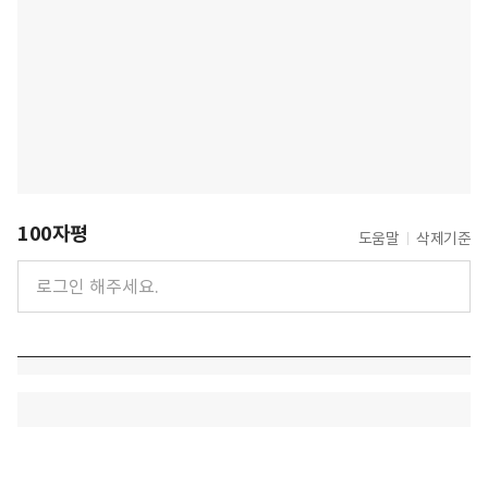
100자평
도움말
삭제기준