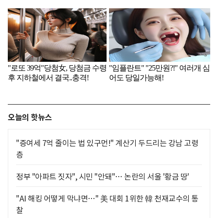
오늘의 핫뉴스
"증여세 7억 줄이는 법 있구먼!" 계산기 두드리는 강남 고령
층
정부 "아파트 짓자", 시민 "안돼"… 논란의 서울 '황금 땅'
"AI 해킹 어떻게 막냐면…" 美 대회 1위한 韓 천재교수의 통
찰