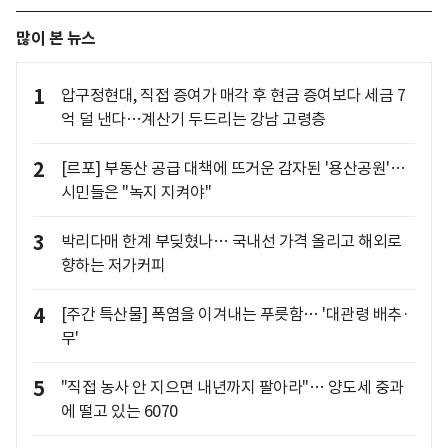
많이 본 뉴스
1
압구정현대, 직접 증여가 매각 후 현금 증여보다 세금 7
억 덜 낸다…계산기 두드리는 강남 고령층
2
[르포] 부동산 공급 대책에 뜨거운 감자된 '용산공원'…
시민들은 "녹지 지켜야"
3
박리다매 한계 부딪혔나… 국내선 가격 올리고 해외로
향하는 저가커피
4
[주간 특산물] 폭염을 이겨내는 푸릇함… '대관령 배추·
무'
5
"직접 농사 안 지으면 내년까지 팔아라"… 양도세 중과
에 떨고 있는 6070