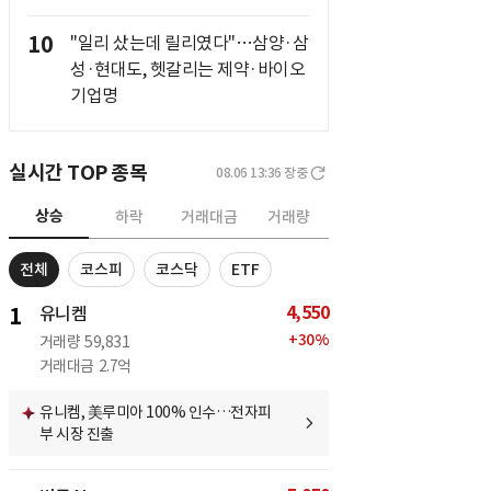
10
"일리 샀는데 릴리였다"…삼양·삼
성·현대도, 헷갈리는 제약·바이오
기업명
실시간 TOP 종목
08.06 13:36
장중
상승
하락
거래대금
거래량
전체
코스피
코스닥
ETF
4,550
1
유니켐
+
30
%
거래량
59,831
거래대금
2.7억
유니켐, 美루미아 100% 인수…전자피
부 시장 진출