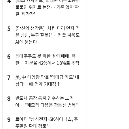
4
[법조 인사이드] 최태원 이혼소송이
불붙인 위자료 논쟁… 기준 없어 판
결 '제각각'
5
[당신의 생각은] "치킨 다리 먼저 먹
은 남친, 누구 잘못?"… 커플 싸움도
AI에 묻는다
6
최대주주도 못 피한 '반대매매' 폭
탄… 지분율 42%에서 18%로 추락
7
美, 中 태양광 막을 '역대급 카드' 내
놨다… 韓 업계 기대감↑
8
반도체 공장 통째 인수하는 노키
아… "메모리 다음은 광통신 병목"
9
로이터 "삼성전자·SK하이닉스, 주
주환원 확대 검토"