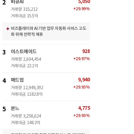
5,050
2
비큐AI
+
29.99
%
거래량
315,212
거래대금
15.5억
비즈플레이와 AI 기반 업무 자동화 서비스 고도
화 위해 전략적 제휴
928
3
이스트에이드
+
29.97
%
거래량
2,604,454
거래대금
22.1억
9,940
4
매드업
+
29.93
%
거래량
12,949,392
거래대금
1182.8억
4,775
5
본느
+
29.93
%
거래량
3,258,624
거래대금
148.2억