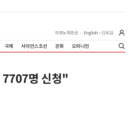
이코노미조선
English
日本語
국제
사이언스조선
문화
오피니언
7707명 신청"