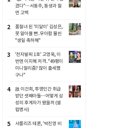
겼다"…서동주, 동생과 절
연 고백
2
품절녀 된 '미달이' 김성은,
못 알아볼 뻔..우아함 물씬
"생일 축하해"
3
'전자발찌 1호' 고영욱, 이
번엔 이지혜 저격.."49평이
미니멀리즘? 많이 출세했
구나"
4
故 이건희, 투명인간 취급
받던 셋째아들…어떻게 삼
성의 후계자가 됐을까 (셀
럽병사)
5
샤를리즈 테론, '박진영 비