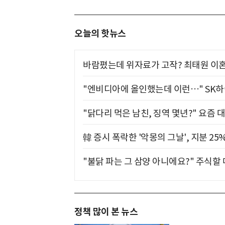
오늘의 핫뉴스
바람폈는데 위자료가 고작? 최태원 이혼
"엔비디아에 올인했는데 이런…" SK
"닭다리 먹은 남친, 징역 몇년?" 요즘 
韓 증시 폭락한 '악몽의 그날', 지분 2
"불닭 파는 그 삼양 아니에요?" 주식할
정책 많이 본 뉴스