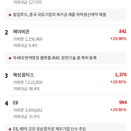
거래대금
127.5억
윙입푸드, 중국 국유기업과 육가공 제품 위탁생산계약 체결
841
2
에이비온
+
29.98
%
거래량
1,158,469
거래대금
9.4억
차세대 면역항암 플랫폼 iRAC 원천기술 美 특허 등록
1,376
3
해성옵틱스
+
29.93
%
거래량
7,522,859
거래대금
98.4억
994
4
E8
+
29.93
%
거래량
3,434,662
거래대금
31.9억
E8, 40억 규모 유상증자로 제조기업 인수 추진