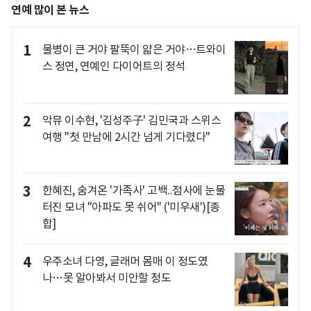
연예 많이 본 뉴스
1
물병이 큰 거야 팔뚝이 얇은 거야…트와이
스 정연, 연예인 다이어트의 정석
2
악뮤 이수현, '김성주子' 김민국과 스위스
여행 "첫 만남에 2시간 넘게 기다렸다"
3
한혜진, 숨겨온 '가족사' 고백..점사에 눈물
터진 모녀 "아파도 못 쉬어" ('미우새')[종
합]
4
우주소녀 다영, 글래머 몸매 이 정도였
나…못 알아봐서 미안할 정도