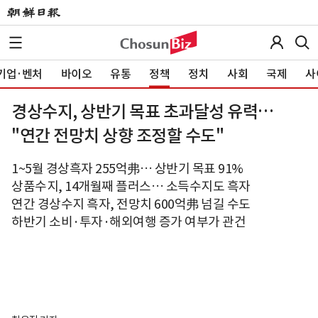
기업·벤처
바이오
유통
정책
정치
사회
국제
사
경상수지, 상반기 목표 초과달성 유력…
"연간 전망치 상향 조정할 수도"
1~5월 경상흑자 255억弗… 상반기 목표 91%
상품수지, 14개월째 플러스… 소득수지도 흑자
연간 경상수지 흑자, 전망치 600억弗 넘길 수도
하반기 소비·투자·해외여행 증가 여부가 관건