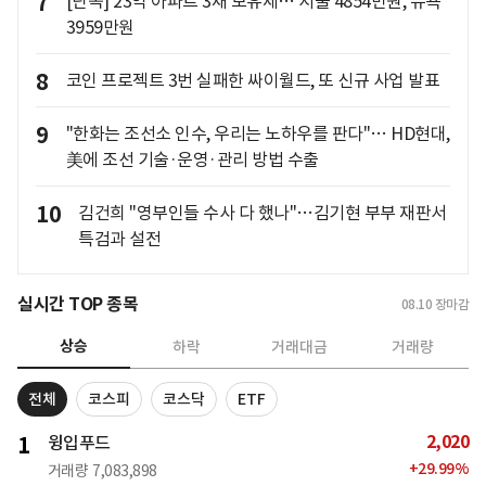
7
[단독] 23억 아파트 3채 보유세… 서울 4854만원, 뉴욕
3959만원
8
코인 프로젝트 3번 실패한 싸이월드, 또 신규 사업 발표
9
"한화는 조선소 인수, 우리는 노하우를 판다"… HD현대,
美에 조선 기술·운영·관리 방법 수출
10
김건희 "영부인들 수사 다 했나"…김기현 부부 재판서
특검과 설전
실시간 TOP 종목
08.10
장마감
상승
하락
거래대금
거래량
전체
코스피
코스닥
ETF
2,020
1
윙입푸드
+
29.99
%
거래량
7,083,898