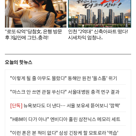
오늘의 핫뉴스
"이렇게 될 줄 아무도 몰랐다" 동해안 원전 '올스톱' 위기
"마스크 안 쓰면 관절 쑤신다" 서울대병원 충격 연구 결과
[단독]
뉴욕보다도 더 낸다… 서울 보유세 뜯어보니 '깜짝'
"HBM이 다가 아냐" 엔비디아 홀린 삼전닉스 메모리 세트
"이런 폰은 본 적이 없다" 삼성 긴장케 할 모토로라 '역습'