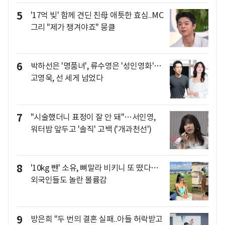
5
'17억 빚' 함께 견딘 친母 애틋한 효심..MC
그리 "제가 챙겨야죠" 뭉클
6
박하선은 '명품녀', 류수영은 '성인영화'…
고영욱, 선 세게 넘었다
7
"시술했더니 표정이 잘 안 돼"…서인영,
워터밤 앞두고 '솔직' 고백 ('개과천선')
8
'10kg 뺀' 소유, 뼈말라 비키니 또 떴다…
외국인들도 놀란 볼륨감
9
방은희 "두 번의 결혼 실패..아들 허락받고