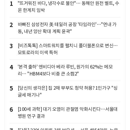
1
"뜨거워진 바다, 냉각수로 불안"… 동해안 원전 벨트, 수
온 한계치 임박
2
바빠진 삼성전자 美 테일러 공장 '타임라인'…"연내 가
동, 내년 양산 확대 계획 윤곽"
3
[비즈톡톡] 스마트워치를 펼치니 폴더블폰으로 변신…
모토로라의 이색 특허
4
'본격 출하' 엔비디아 베라 루빈, 원가의 62%는 메모
리… "HBM4보다 비중 큰 소캠2"
5
[당신의 생각은] 집 2채 부부도 청약 허용? 1인가구 "싱
글세 매기나"
6
[100세 과학] 대기 오염이 관절염 악화시킨다…서울대
병원 연구 결과