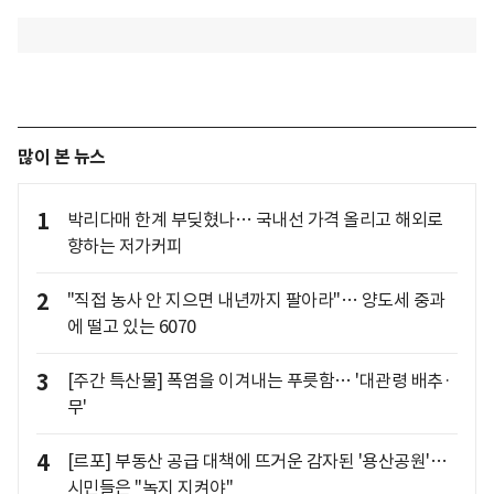
많이 본 뉴스
1
박리다매 한계 부딪혔나… 국내선 가격 올리고 해외로
향하는 저가커피
2
"직접 농사 안 지으면 내년까지 팔아라"… 양도세 중과
에 떨고 있는 6070
3
[주간 특산물] 폭염을 이겨내는 푸릇함… '대관령 배추·
무'
4
[르포] 부동산 공급 대책에 뜨거운 감자된 '용산공원'…
시민들은 "녹지 지켜야"