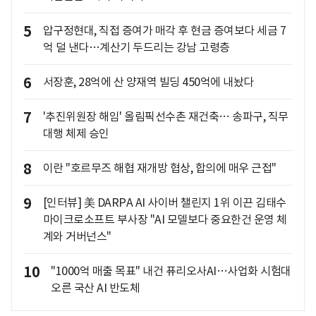
5
압구정현대, 직접 증여가 매각 후 현금 증여보다 세금 7
억 덜 낸다…계산기 두드리는 강남 고령층
6
서장훈, 28억에 산 양재역 빌딩 450억에 내놨다
7
'추진위원장 해임' 올림픽선수촌 재건축… 송파구, 직무
대행 체제 승인
8
이란 "호르무즈 해협 재개방 협상, 합의에 매우 근접"
9
[인터뷰] 美 DARPA AI 사이버 챌린지 1위 이끈 김태수
마이크로소프트 부사장 "AI 모델보다 중요한건 운영 체
계와 거버넌스"
10
"1000억 매출 목표" 내건 퓨리오사AI…사업화 시험대
오른 국산 AI 반도체