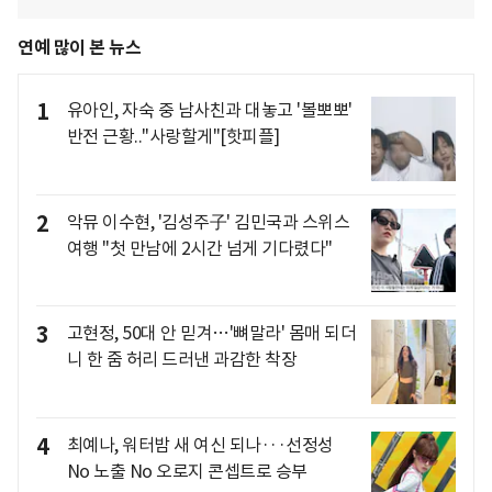
연예 많이 본 뉴스
1
유아인, 자숙 중 남사친과 대놓고 '볼뽀뽀'
반전 근황.."사랑할게"[핫피플]
2
악뮤 이수현, '김성주子' 김민국과 스위스
여행 "첫 만남에 2시간 넘게 기다렸다"
3
고현정, 50대 안 믿겨…'뼈말라' 몸매 되더
니 한 줌 허리 드러낸 과감한 착장
4
최예나, 워터밤 새 여신 되나···선정성
No 노출 No 오로지 콘셉트로 승부