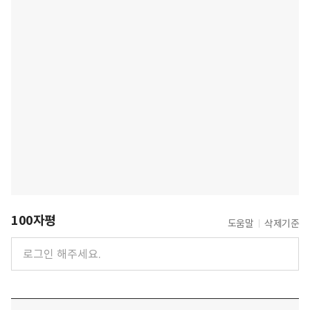
100자평
도움말
삭제기준