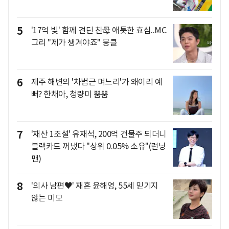
5
'17억 빚' 함께 견딘 친母 애틋한 효심..MC
그리 "제가 챙겨야죠" 뭉클
6
제주 해변의 '차범근 며느리'가 왜이리 예
뻐? 한채아, 청량미 뿜뿜
7
'재산 1조설' 유재석, 200억 건물주 되더니
블랙카드 꺼냈다 "상위 0.05% 소유"(런닝
맨)
8
'의사 남편♥' 재혼 윤해영, 55세 믿기지
않는 미모