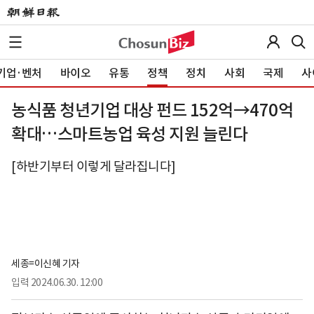
기업·벤처
바이오
유통
정책
정치
사회
국제
사
농식품 청년기업 대상 펀드 152억→470억
확대…스마트농업 육성 지원 늘린다
[하반기부터 이렇게 달라집니다]
세종=이신혜 기자
입력
2024.06.30. 12:00