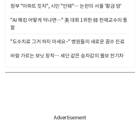
정부 "아파트 짓자", 시민 "안돼"… 논란의 서울 '황금 땅'
"AI 해킹 어떻게 막냐면…" 美 대회 1위한 韓 천재교수의 통
찰
"도수치료 그거 하지 마세요~" 병원들의 새로운 꼼수 진료
바람 가르는 보닛 장착… 세단 같은 승차감의 볼보 전기차