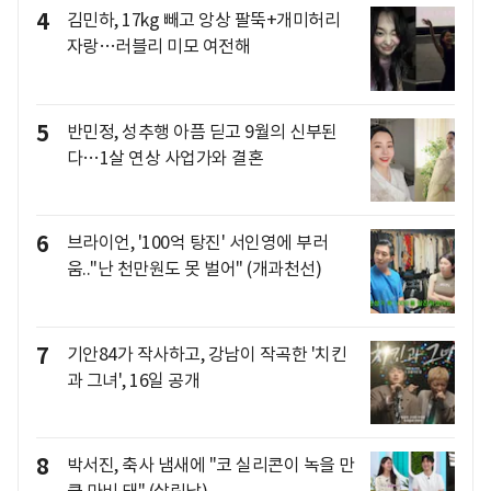
4
김민하, 17kg 빼고 앙상 팔뚝+개미허리
자랑…러블리 미모 여전해
5
반민정, 성추행 아픔 딛고 9월의 신부된
다…1살 연상 사업가와 결혼
6
브라이언, '100억 탕진' 서인영에 부러
움.."난 천만원도 못 벌어" (개과천선)
7
기안84가 작사하고, 강남이 작곡한 '치킨
과 그녀', 16일 공개
8
박서진, 축사 냄새에 "코 실리콘이 녹을 만