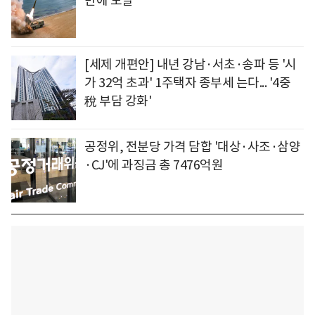
만에 도발
[세제 개편안] 내년 강남·서초·송파 등 '시
가 32억 초과' 1주택자 종부세 는다... '4중
稅 부담 강화'
공정위, 전분당 가격 담합 '대상·사조·삼양
·CJ'에 과징금 총 7476억원