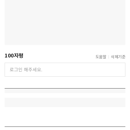
100자평
도움말
삭제기준