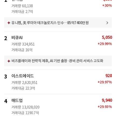
1
+
30
%
거래량
60,138
거래대금
2.7억
유니켐, 美 루미아 테크놀로지스 인수…85억7400만원
5,050
2
비큐AI
+
29.99
%
거래량
324,951
거래대금
16억
비즈플레이와 전략적 제휴, AI 기반 출장·경비 관리 서비스 고도화
928
3
이스트에이드
+
29.97
%
거래량
2,620,951
거래대금
22.3억
9,940
4
매드업
+
29.93
%
거래량
13,028,020
거래대금
1190.7억