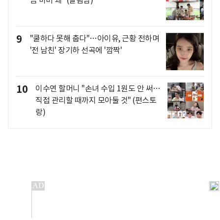
큼 마비 돼" (살림남)
9
"쿨하다 못해 춥다"…아이유, 근황 전하며
'전 남친' 장기하 선곡에 '깜짝'
10
이수연 할머니 "손녀 수입 1원도 안 써…
직접 관리할 때까지 모아둘 것" (편스토
랑)
개인정보처리방침
앱설치(Android)