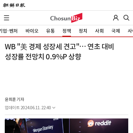
기업·벤처
바이오
유통
정책
정치
사회
국제
사
WB "美 경제 성장세 견고"… 연초 대비
성장률 전망치 0.9%P 상향
윤희훈 기자
업데이트
2024.06.11. 22:40