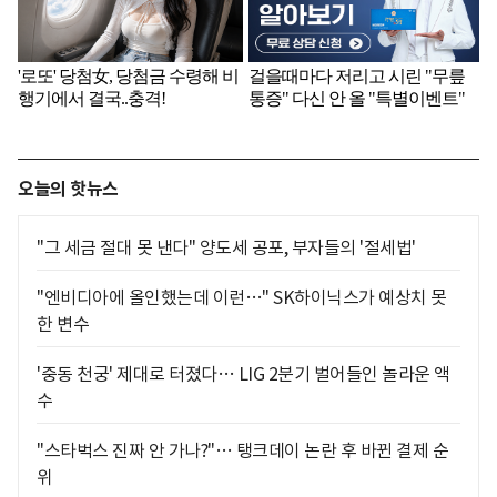
오늘의 핫뉴스
"그 세금 절대 못 낸다" 양도세 공포, 부자들의 '절세법'
"엔비디아에 올인했는데 이런…" SK하이닉스가 예상치 못
한 변수
'중동 천궁' 제대로 터졌다… LIG 2분기 벌어들인 놀라운 액
수
"스타벅스 진짜 안 가나?"… 탱크데이 논란 후 바뀐 결제 순
위