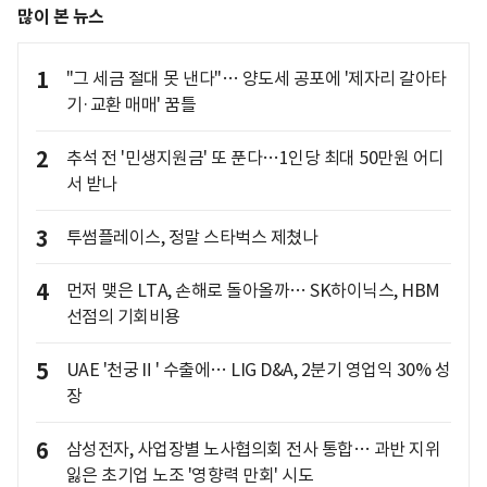
많이 본 뉴스
1
"그 세금 절대 못 낸다"… 양도세 공포에 '제자리 갈아타
기·교환 매매' 꿈틀
2
추석 전 '민생지원금' 또 푼다…1인당 최대 50만원 어디
서 받나
3
투썸플레이스, 정말 스타벅스 제쳤나
4
먼저 맺은 LTA, 손해로 돌아올까… SK하이닉스, HBM
선점의 기회비용
5
UAE '천궁Ⅱ' 수출에… LIG D&A, 2분기 영업익 30% 성
장
6
삼성전자, 사업장별 노사협의회 전사 통합… 과반 지위
잃은 초기업 노조 '영향력 만회' 시도