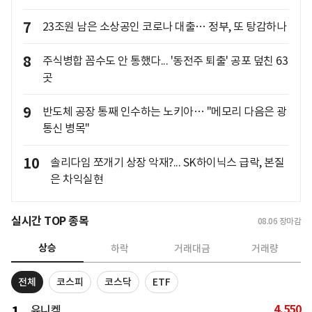
7
23조원 남은 소상공인 코로나 대출… 정부, 또 탕감하나
8
주식병합 꼼수도 안 통했다... '동전주 퇴출' 공포 덮친 63
곳
9
반도체 공장 통째 인수하는 노키아… "메모리 다음은 광
통신 병목"
10
솔리다임 쪼개기 상장 악재?... SK하이닉스 급락, 본질
은 차익실현
실시간 TOP 종목
08.06
장마감
상승
하락
거래대금
거래량
전체
코스피
코스닥
ETF
4,550
유니켐