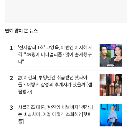
연예 많이 본 뉴스
1
'전자발찌 1호' 고영욱, 이번엔 이지혜 저
격.."49평이 미니멀리즘? 많이 출세했구
나"
2
故 이건희, 투명인간 취급받던 셋째아
들…어떻게 삼성의 후계자가 됐을까 (셀
럽병사)
3
샤를리즈 테론, '박진영 비닐바지' 생각나
는 비닐치마..이걸 이렇게 소화해? [핫피
플]