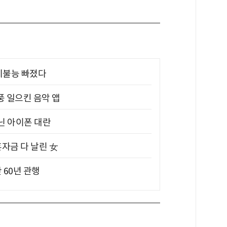
제불능 빠졌다
풍 일으킨 음악 앱
아닌 아이폰 대란
혼자금 다 날린 女
 60년 관행