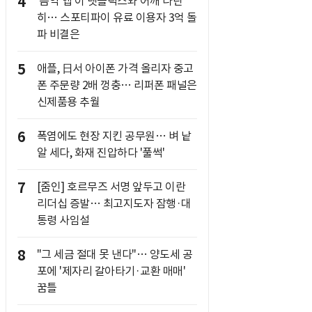
4
'음악 앱'이 넷플릭스와 어깨 나란
히… 스포티파이 유료 이용자 3억 돌
파 비결은
5
애플, 日서 아이폰 가격 올리자 중고
폰 주문량 2배 껑충… 리퍼폰 패널은
신제품용 추월
6
폭염에도 현장 지킨 공무원… 벼 낱
알 세다, 화재 진압하다 '풀썩'
7
[줌인] 호르무즈 서명 앞두고 이란
리더십 증발… 최고지도자 잠행·대
통령 사임설
8
"그 세금 절대 못 낸다"… 양도세 공
포에 '제자리 갈아타기·교환 매매'
꿈틀