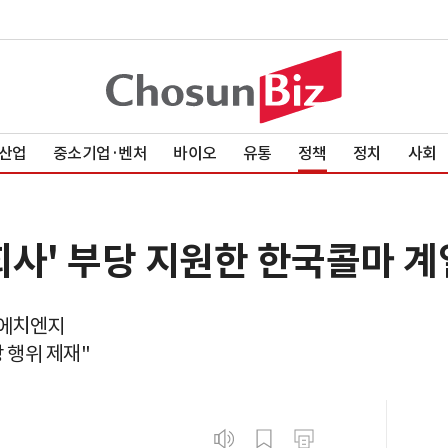
산업
중소기업·벤처
바이오
유통
정책
정치
사회
 회사' 부당 지원한 한국콜마 
 에치엔지
 행위 제재"