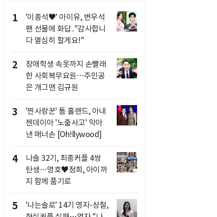
1
'이종석♥' 아이유, 변우석
팬 선물에 화답.."감사합니
다 열심히 할게요!"
2
장애학생 속옷까지 손빨래
한 사회복무요원…주인공
은 개그맨 김규원
3
'찐사랑꾼' 톰 홀랜드, 아내
젠데이아 '노출사고' 막아
낸 매너손 [Oh!llywood]
4
나솔 32기, 최종커플 4쌍
탄생…영호♥정희, 아이까
지 함께 품기로
5
'나는솔로' 14기 영자-상철,
현실커플 실패…영자 "나