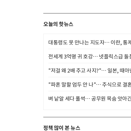
오늘의 핫뉴스
대통령도 못 만나는 지도자… 이란, 통
전세계 3억명 귀 호강… 넷플릭스급 돌
"저걸 왜 2배 주고 사지?"… 일본, 때
"파혼 말할 엄두 안 나"… 주식으로 결
벼 낱알 세다 풀썩… 공무원 목숨 앗아간
정책 많이 본 뉴스