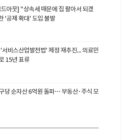
이드아웃] "상속세 때문에 집 팔아서 되겠
한 '공제 확대' 도입 불발
, '서비스산업발전법' 제정 재추진... 의료민
 15년 표류
구당 순자산 6억원 돌파… 부동산·주식 모