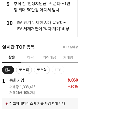
9
추석 전 '민생지원금' 또 푼다…1인
당 최대 50만원 어디서 받나
10
ISA 만기 무제한 시대 끝났다…
ISA 세제개편에 '막차 개미' 비상
실시간 TOP 종목
08.07
장마감
상승
하락
거래대금
거래량
전체
코스피
코스닥
ETF
8,060
1
동화기업
+
30
%
거래량
1,338,415
거래대금
105.2억
전고체 배터리 소재 기술 사업 확대 기대