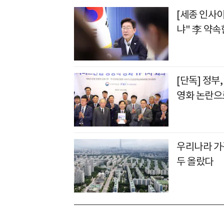
[세종 인사
냐" 李 약속
[단독] 정부
영화 논란으로
우리나라 가
두 올랐다