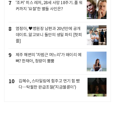
7
'조커' 히스 레저, 28세 사망 18주기..폴 워
커까지 '요절'한 별들 사인은?
8
염정아, ♥병원장 남편과 20년만에 공개
데이트..알고보니 둘만의 생일 파티 [핫피
플]
9
제주 해변의 '차범근 며느리'가 왜이리 예
뻐? 한채아, 청량미 뿜뿜
10
김혜수, 스타일링에 힘주고 연기 힘 뺐
다…탁월한 완급조절('지금불륜이')