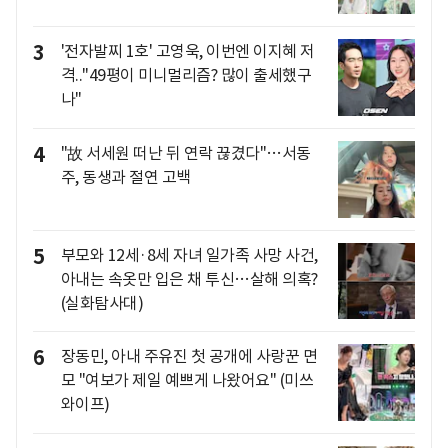
3
'전자발찌 1호' 고영욱, 이번엔 이지혜 저
격.."49평이 미니멀리즘? 많이 출세했구
나"
4
"故 서세원 떠난 뒤 연락 끊겼다"…서동
주, 동생과 절연 고백
5
부모와 12세·8세 자녀 일가족 사망 사건,
아내는 속옷만 입은 채 투신…살해 의혹?
(실화탐사대)
6
장동민, 아내 주유진 첫 공개에 사랑꾼 면
모 "여보가 제일 예쁘게 나왔어요" (미쓰
와이프)