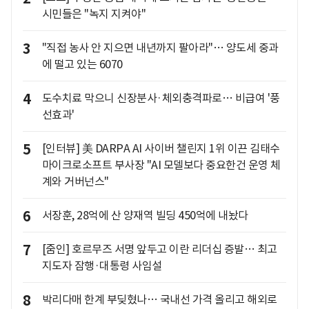
시민들은 "녹지 지켜야"
3
"직접 농사 안 지으면 내년까지 팔아라"… 양도세 중과
에 떨고 있는 6070
4
도수치료 막으니 신장분사·체외충격파로… 비급여 '풍
선효과'
5
[인터뷰] 美 DARPA AI 사이버 챌린지 1위 이끈 김태수
마이크로소프트 부사장 "AI 모델보다 중요한건 운영 체
계와 거버넌스"
6
서장훈, 28억에 산 양재역 빌딩 450억에 내놨다
7
[줌인] 호르무즈 서명 앞두고 이란 리더십 증발… 최고
지도자 잠행·대통령 사임설
8
박리다매 한계 부딪혔나… 국내선 가격 올리고 해외로