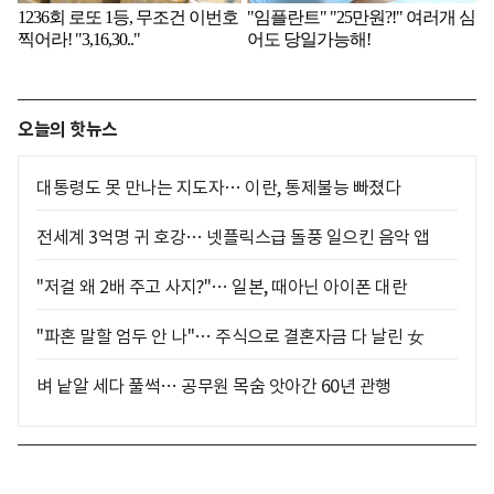
오늘의 핫뉴스
대통령도 못 만나는 지도자… 이란, 통제불능 빠졌다
전세계 3억명 귀 호강… 넷플릭스급 돌풍 일으킨 음악 앱
"저걸 왜 2배 주고 사지?"… 일본, 때아닌 아이폰 대란
"파혼 말할 엄두 안 나"… 주식으로 결혼자금 다 날린 女
벼 낱알 세다 풀썩… 공무원 목숨 앗아간 60년 관행