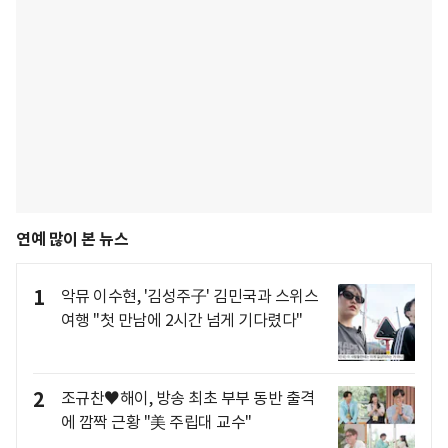
연예 많이 본 뉴스
1
악뮤 이수현, '김성주子' 김민국과 스위스
여행 "첫 만남에 2시간 넘게 기다렸다"
2
조규찬♥해이, 방송 최초 부부 동반 출격
에 깜짝 근황 "美 주립대 교수"