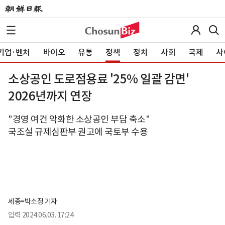
기업·벤처
바이오
유통
정책
정치
사회
국제
사
소상공인 도로점용료 '25% 일괄 감면'
2026년까지 연장
"경영 여건 악화한 소상공인 부담 축소"
국조실 규제심판부 권고에 국토부 수용
세종=박소정 기자
입력
2024.06.03. 17:24