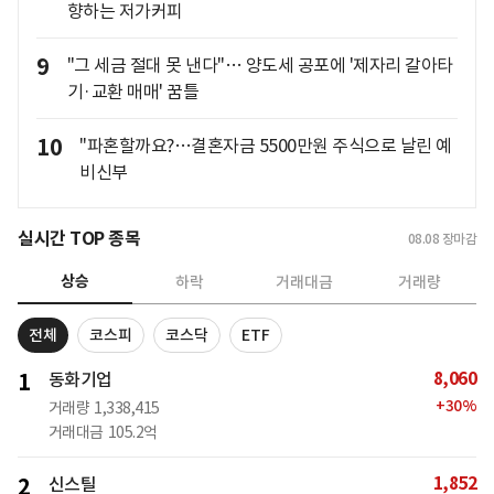
향하는 저가커피
9
"그 세금 절대 못 낸다"… 양도세 공포에 '제자리 갈아타
기·교환 매매' 꿈틀
10
"파혼할까요?…결혼자금 5500만원 주식으로 날린 예
비신부
실시간 TOP 종목
08.08
장마감
상승
하락
거래대금
거래량
전체
코스피
코스닥
ETF
8,060
1
동화기업
+
30
%
거래량
1,338,415
거래대금
105.2억
1,852
2
신스틸