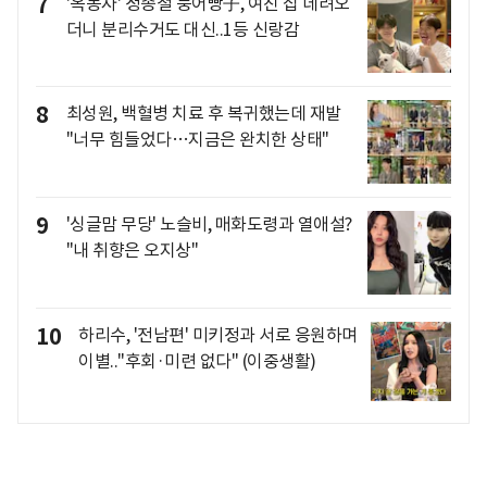
7
'옥동자' 정종철 붕어빵子, 여친 집 데려오
더니 분리수거도 대신..1등 신랑감
8
최성원, 백혈병 치료 후 복귀했는데 재발
"너무 힘들었다…지금은 완치한 상태"
9
'싱글맘 무당' 노슬비, 매화도령과 열애설?
"내 취향은 오지상"
10
하리수, '전남편' 미키정과 서로 응원하며
이별.."후회·미련 없다" (이중생활)