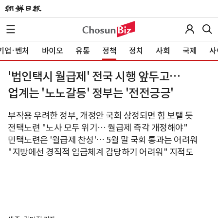
기업·벤처
바이오
유통
정책
정치
사회
국제
사
'법인택시 월급제' 전국 시행 앞두고…
업계는 '노노갈등' 정부는 '전전긍긍'
부작용 우려한 정부, 개정안 국회 상정되면 힘 보탤 듯
전택노련 "노사 모두 위기… 월급제 즉각 개정해야"
민택노련은 '월급제 찬성'… 5월 말 국회 통과는 어려워
"지방에선 경직적 임금체계 감당하기 어려워" 지적도