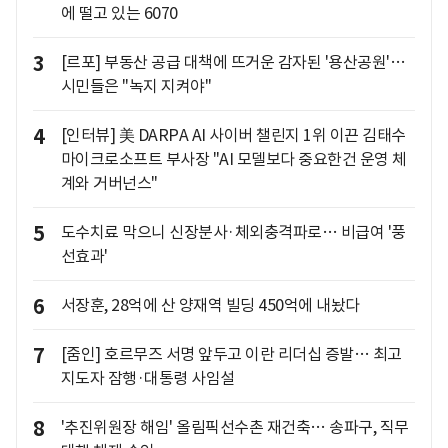
에 떨고 있는 6070
3
[르포] 부동산 공급 대책에 뜨거운 감자된 '용산공원'…
시민들은 "녹지 지켜야"
4
[인터뷰] 美 DARPA AI 사이버 챌린지 1위 이끈 김태수
마이크로소프트 부사장 "AI 모델보다 중요한건 운영 체
계와 거버넌스"
5
도수치료 막으니 신장분사·체외충격파로… 비급여 '풍
선효과'
6
서장훈, 28억에 산 양재역 빌딩 450억에 내놨다
7
[줌인] 호르무즈 서명 앞두고 이란 리더십 증발… 최고
지도자 잠행·대통령 사임설
8
'추진위원장 해임' 올림픽선수촌 재건축… 송파구, 직무