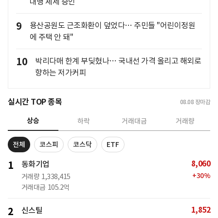
대행 체제 승인
9
용산공원도 근조화환이 덮었다… 주민들 "어린이정원
에 주택 안 돼"
10
박리다매 한계 부딪혔나… 국내선 가격 올리고 해외로
향하는 저가커피
실시간 TOP 종목
08.08
장마감
상승
하락
거래대금
거래량
전체
코스피
코스닥
ETF
8,060
1
동화기업
+
30
%
거래량
1,338,415
거래대금
105.2억
1,852
2
신스틸