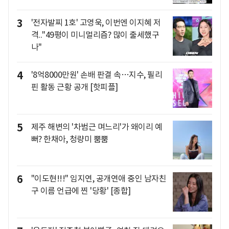
3
'전자발찌 1호' 고영욱, 이번엔 이지혜 저
격.."49평이 미니멀리즘? 많이 출세했구
나"
4
'8억8000만원' 손배 판결 속…지수, 필리
핀 활동 근황 공개 [핫피플]
5
제주 해변의 '차범근 며느리'가 왜이리 예
뻐? 한채아, 청량미 뿜뿜
6
"이도현!!!" 임지연, 공개연애 중인 남자친
구 이름 언급에 찐 '당황' [종합]