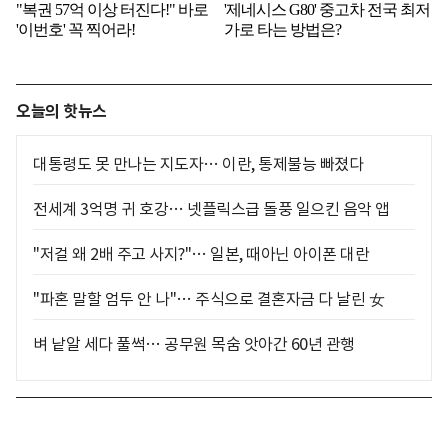
오늘의 핫뉴스
대통령도 못 만나는 지도자… 이란, 통제불능 빠졌다
전세계 3억명 귀 호강… 넷플릭스급 돌풍 일으킨 음악 앱
"저걸 왜 2배 주고 사지?"… 일본, 때아닌 아이폰 대란
"파혼 말할 엄두 안 나"… 주식으로 결혼자금 다 날린 女
벼 낱알 세다 풀썩… 공무원 목숨 앗아간 60년 관행