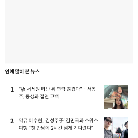
연예 많이 본 뉴스
1
"故 서세원 떠난 뒤 연락 끊겼다"…서동
주, 동생과 절연 고백
2
악뮤 이수현, '김성주子' 김민국과 스위스
여행 "첫 만남에 2시간 넘게 기다렸다"