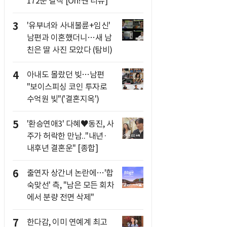
172분 걸작 [Oh!쎈 리뷰]
3
'유부녀와 사내불륜+임신'
남편과 이혼했더니…새 남
친은 딸 사진 모았다 (탐비)
4
아내도 몰랐던 빚…남편
"보이스피싱 코인 투자로
수억원 빚"('결혼지옥')
5
'환승연애3' 다혜♥동진, 사
주가 허락한 만남.."내년·
내후년 결혼운" [종합]
6
출연자 상간녀 논란에…'합
숙맞선' 측, "남은 모든 회차
에서 분량 전면 삭제"
7
한다감, 이미 연예계 최고