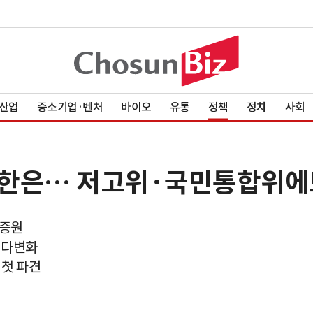
산업
중소기업·벤처
바이오
유통
정책
정치
사회
는 한은… 저고위·국민통합위에
 증원
 다변화
 첫 파견