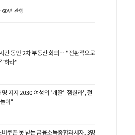
 60년 관행
6시간 동안 2차 부동산 회의… "전환적으로
각하라"
 지지 2030 여성의 '개딸' '잼칠라', 절
 놀이"
 소비쿠폰 못 받는 금융소득종합과세자, 3명