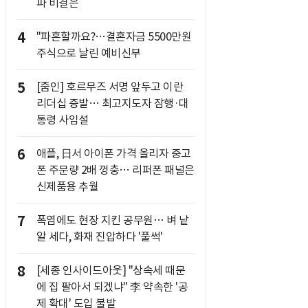
파 비결은
4
"파혼할까요?…결혼자금 5500만원
주식으로 날린 예비신부
5
[줌인] 호르무즈 서명 앞두고 이란
리더십 증발… 최고지도자 잠행·대
통령 사임설
6
애플, 日서 아이폰 가격 올리자 중고
폰 주문량 2배 껑충… 리퍼폰 패널은
신제품용 추월
7
폭염에도 현장 지킨 공무원… 벼 낱
알 세다, 화재 진압하다 '풀썩'
8
[세종 인사이드아웃] "상속세 때문
에 집 팔아서 되겠냐" 李 약속한 '공
제 확대' 도입 불발