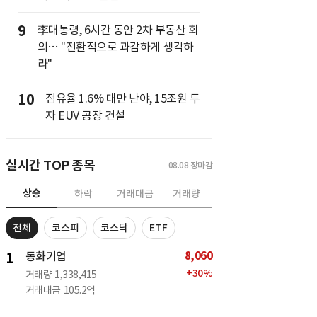
9
李대통령, 6시간 동안 2차 부동산 회
의… "전환적으로 과감하게 생각하
라"
10
점유율 1.6% 대만 난야, 15조원 투
자 EUV 공장 건설
실시간 TOP 종목
08.08
장마감
상승
하락
거래대금
거래량
전체
코스피
코스닥
ETF
8,060
1
동화기업
+
30
%
거래량
1,338,415
거래대금
105.2억