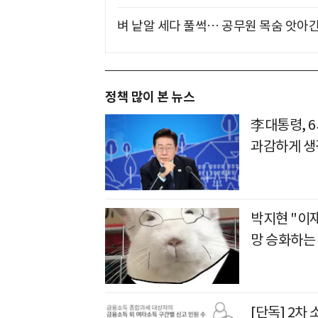
벼 낱알 세다 풀썩… 공무원 목숨 앗아간
정책 많이 본 뉴스
李대통령, 
과감하게 생
박지현 "이재명
망 승화하는
[단독] 2차