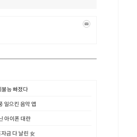
제불능 빠졌다
풍 일으킨 음악 앱
아닌 아이폰 대란
혼자금 다 날린 女