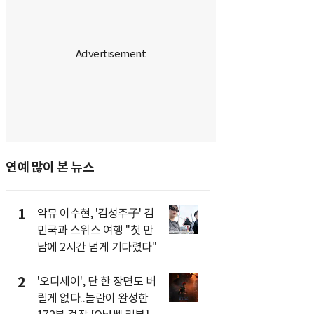
연예 많이 본 뉴스
1
악뮤 이수현, '김성주子' 김
민국과 스위스 여행 "첫 만
남에 2시간 넘게 기다렸다"
2
'오디세이', 단 한 장면도 버
릴게 없다..놀란이 완성한