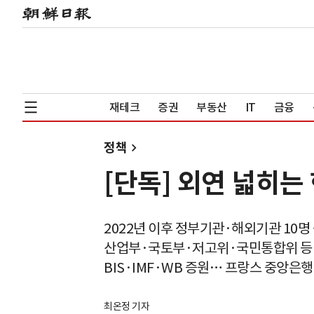
재테크
증권
부동산
IT
금융
정책
[단독] 외연 넓히
2022년 이후 정부기관·해외기관 10명
산업부·국토부·저고위·국민통합위 등
BIS·IMF·WB 증원… 프랑스 중앙은행
최온정 기자