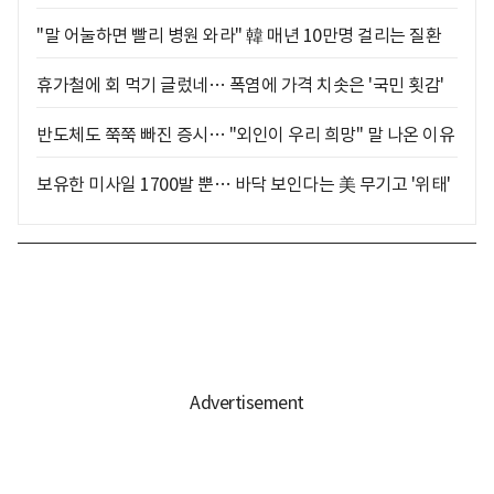
"말 어눌하면 빨리 병원 와라" 韓 매년 10만명 걸리는 질환
휴가철에 회 먹기 글렀네… 폭염에 가격 치솟은 '국민 횟감'
반도체도 쭉쭉 빠진 증시… "외인이 우리 희망" 말 나온 이유
보유한 미사일 1700발 뿐… 바닥 보인다는 美 무기고 '위태'