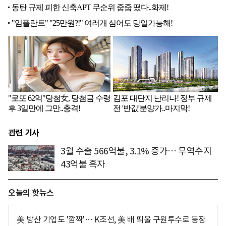
관련 기사
3월 수출 566억불, 3.1% 증가… 무역수지
43억불 흑자
오늘의 핫뉴스
美 방산 기업도 '깜짝'… K조선, 美 배 띄울 구원투수로 등장