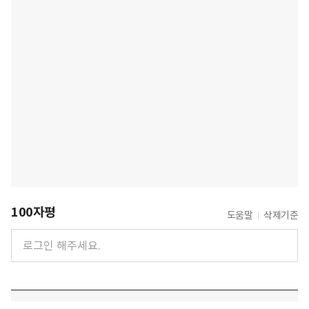
100자평
도움말
삭제기준