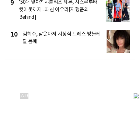
9
'50대 맞아?' 샤를리즈 테론, 시스루부터
컷아웃까지...패션 아우라[지형준의
Behind]
10
김혜수, 잠옷마저 시상식 드레스 방불케
할 몸매
개인정보처리방침
앱설치(Android)
본 사이트의 주가 시세정보는 정보 제공 목적이며, 오류가
발생하거나 지연될 수 있습니다.