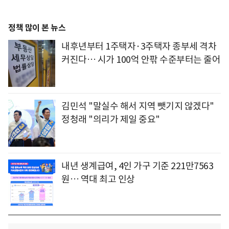
정책 많이 본 뉴스
내후년부터 1주택자·3주택자 종부세 격차
커진다… 시가 100억 안팎 수준부터는 줄어
김민석 "말실수 해서 지역 뺏기지 않겠다"
정청래 "의리가 제일 중요"
내년 생계급여, 4인 가구 기준 221만7563
원… 역대 최고 인상