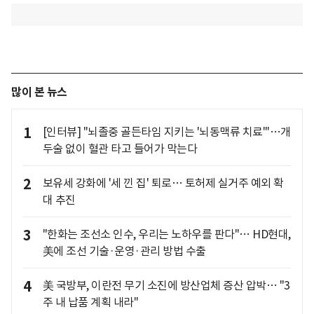
많이 본 뉴스
1
[인터뷰] "뇌졸중 골든타임 지키는 '뇌동맥류 치료'"…개
두술 없이 혈관 타고 들어가 막는다
2
보유세 강화에 '세 낀 집' 퇴로… 토허제 실거주 예외 확
대 추진
3
"한화는 조선소 인수, 우리는 노하우를 판다"… HD현대,
美에 조선 기술·운영·관리 방법 수출
4
美 국방부, 이란전 무기 소진에 방산업체 증산 압박… "3
주 내 납품 계획 내라"