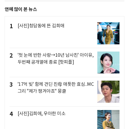
연예 많이 본 뉴스
1
[사진]청담동에 뜬 김희애
2
'첫 눈에 반한 사랑→10년 남사친' 아이유,
두번째 공개열애 종료 [핫피플]
3
'17억 빚' 함께 견딘 친母 애틋한 효심..MC
그리 "제가 챙겨야죠" 뭉클
4
[사진]김희애, 우아한 미소