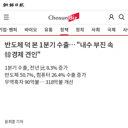
기업·벤처
바이오
유통
정책
정치
사회
국제
사
반도체 덕 본 1분기 수출… "내수 부진 속
韓경제 견인"
1분기 수출, 전년 比 8.3% 증가
반도체 50.7%, 컴퓨터 26.4% 수출 증가
무역흑자 90억불… 318억불 개선
윤희훈 기자