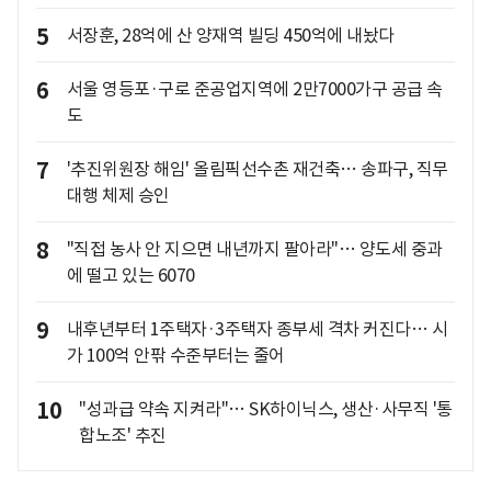
5
서장훈, 28억에 산 양재역 빌딩 450억에 내놨다
6
서울 영등포·구로 준공업지역에 2만7000가구 공급 속
도
7
'추진위원장 해임' 올림픽선수촌 재건축… 송파구, 직무
대행 체제 승인
8
"직접 농사 안 지으면 내년까지 팔아라"… 양도세 중과
에 떨고 있는 6070
9
내후년부터 1주택자·3주택자 종부세 격차 커진다… 시
가 100억 안팎 수준부터는 줄어
10
"성과급 약속 지켜라"… SK하이닉스, 생산·사무직 '통
합노조' 추진