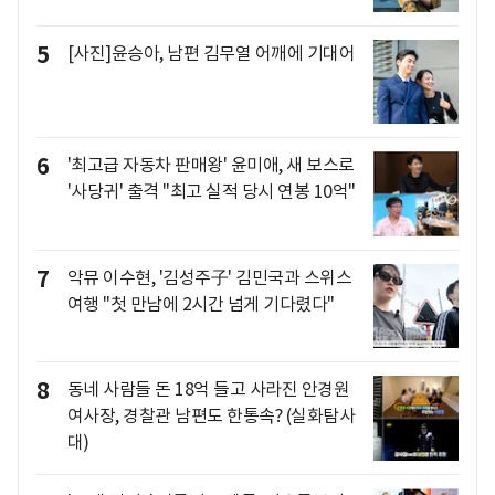
5
[사진]윤승아, 남편 김무열 어깨에 기대어
6
'최고급 자동차 판매왕' 윤미애, 새 보스로
'사당귀' 출격 "최고 실적 당시 연봉 10억"
7
악뮤 이수현, '김성주子' 김민국과 스위스
여행 "첫 만남에 2시간 넘게 기다렸다"
8
동네 사람들 돈 18억 들고 사라진 안경원
여사장, 경찰관 남편도 한통속? (실화탐사
대)