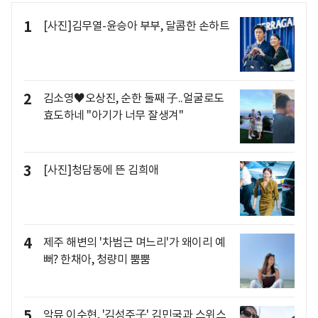
1
[사진]김무열-윤승아 부부, 달콤한 손하트
2
김소영♥오상진, 순한 둘째 子..얼굴로도
효도하네 "아기가 너무 잘생겨"
3
[사진]청담동에 뜬 김희애
4
제주 해변의 '차범근 며느리'가 왜이리 예
뻐? 한채아, 청량미 뿜뿜
5
악뮤 이수현, '김성주子' 김민국과 스위스