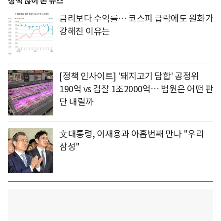
정책 많이 본 뉴스
금리보다 수익률… 코스피 급락에도 원화가
강해진 이유는
[정책 인사이트] '돼지고기 담합' 공정위
190억 vs 검찰 1조2000억… 법원은 어떤 판
단 내릴까
文대통령, 이재용과 아홉번째 만나 "우리
삼성"