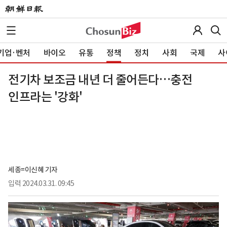
기업·벤처
바이오
유통
정책
정치
사회
국제
사
전기차 보조금 내년 더 줄어든다…충전
인프라는 '강화'
세종=이신혜 기자
입력
2024.03.31. 09:45