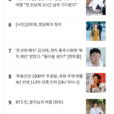
여행 "첫 만남에 2시간 넘게 기다렸다"
6
[사진]김희애, 청담룩의 정석
7
'돈선태 폐지' 김선태, 현직 충주시장에 '복
직 제안' 받았다.."돌아올 생각?" [핫피플]
8
'부동산만 1800억' 주윤발, 호화 주택 매물
4년 만에 110억 대폭 인하 [Oh! 차이나]
9
BTS 진, 왕자님의 여름 (화보)