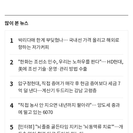
많이 본 뉴스
1
박리다매 한계 부딪혔나… 국내선 가격 올리고 해외로
향하는 저가커피
2
"한화는 조선소 인수, 우리는 노하우를 판다"… HD현대,
美에 조선 기술·운영·관리 방법 수출
3
압구정현대, 직접 증여가 매각 후 현금 증여보다 세금 7
억 덜 낸다…계산기 두드리는 강남 고령층
4
"직접 농사 안 지으면 내년까지 팔아라"… 양도세 중과
에 떨고 있는 6070
5
[인터뷰] "뇌졸중 골든타임 지키는 '뇌동맥류 치료'"…개