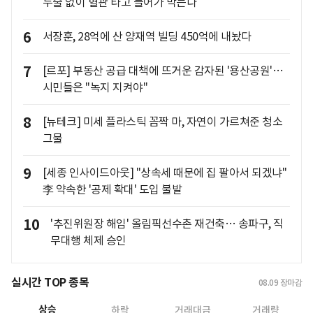
두술 없이 혈관 타고 들어가 막는다
6
서장훈, 28억에 산 양재역 빌딩 450억에 내놨다
7
[르포] 부동산 공급 대책에 뜨거운 감자된 '용산공원'…
시민들은 "녹지 지켜야"
8
[뉴테크] 미세 플라스틱 꼼짝 마, 자연이 가르쳐준 청소
그물
9
[세종 인사이드아웃] "상속세 때문에 집 팔아서 되겠냐"
李 약속한 '공제 확대' 도입 불발
10
'추진위원장 해임' 올림픽선수촌 재건축… 송파구, 직
무대행 체제 승인
실시간 TOP 종목
08.09
장마감
상승
하락
거래대금
거래량