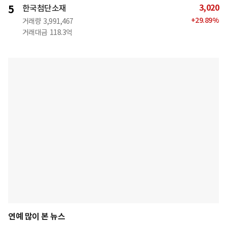
3,020
5
한국첨단소재
+
29.89
%
거래량
3,991,467
거래대금
118.3억
연예 많이 본 뉴스