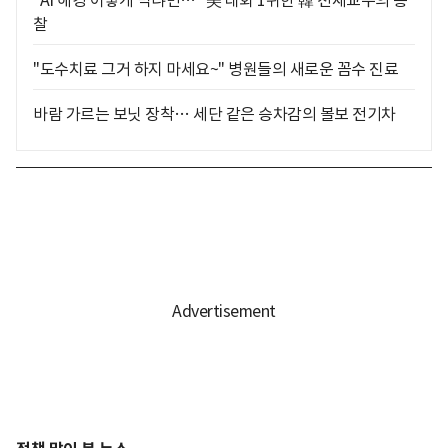
"AI 해킹 어떻게 막냐면…" 美 대회 1위한 韓 천재교수의 통
찰
"도수치료 그거 하지 마세요~" 병원들의 새로운 꼼수 진료
바람 가르는 보닛 장착… 세단 같은 승차감의 볼보 전기차