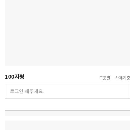
100자평
도움말
삭제기준