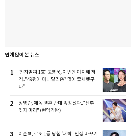
연예 많이 본 뉴스
1
'전자발찌 1호' 고영욱, 이번엔 이지혜 저
격.."49평이 미니멀리즘? 많이 출세했구
나"
2
장영란, 에녹 결혼 반대 앞장섰다.."신부
찾지 마라" (현역가왕)
3
이준혁, 로또 1등 당첨 '대박'..인생 바꾸기