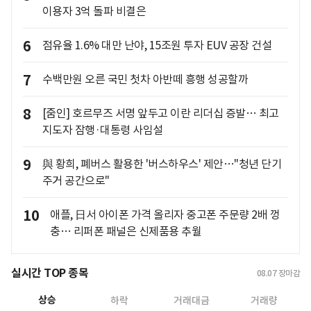
이용자 3억 돌파 비결은
6
점유율 1.6% 대만 난야, 15조원 투자 EUV 공장 건설
7
수백만원 오른 국민 첫차 아반떼 흥행 성공할까
8
[줌인] 호르무즈 서명 앞두고 이란 리더십 증발… 최고
지도자 잠행·대통령 사임설
9
與 황희, 폐버스 활용한 '버스하우스' 제안…"청년 단기
주거 공간으로"
10
애플, 日서 아이폰 가격 올리자 중고폰 주문량 2배 껑
충… 리퍼폰 패널은 신제품용 추월
실시간 TOP 종목
08.07
장마감
상승
하락
거래대금
거래량