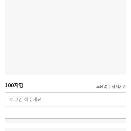
100자평
도움말
삭제기준