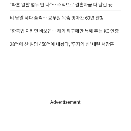
"파혼 말할 엄두 안 나"… 주식으로 결혼자금 다 날린 女
벼 낱알 세다 풀썩… 공무원 목숨 앗아간 60년 관행
"한국법 지키면 바보?"… 해외 직구에만 특혜 주는 KC 인증
28억에 산 빌딩 450억에 내놨다, '투자의 신' 내린 서장훈