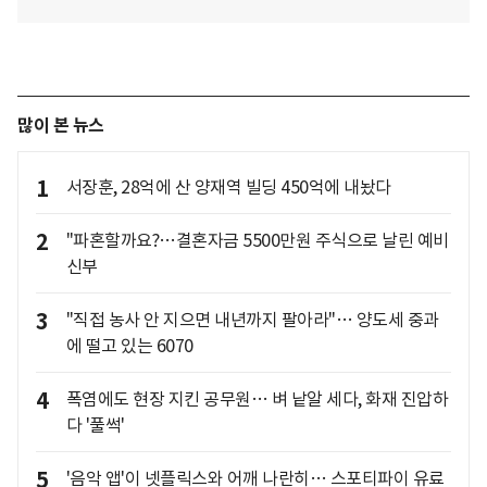
많이 본 뉴스
1
서장훈, 28억에 산 양재역 빌딩 450억에 내놨다
2
"파혼할까요?…결혼자금 5500만원 주식으로 날린 예비
신부
3
"직접 농사 안 지으면 내년까지 팔아라"… 양도세 중과
에 떨고 있는 6070
4
폭염에도 현장 지킨 공무원… 벼 낱알 세다, 화재 진압하
다 '풀썩'
5
'음악 앱'이 넷플릭스와 어깨 나란히… 스포티파이 유료