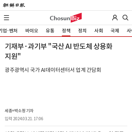
기업·벤처
바이오
유통
정책
정치
사회
국제
사
기재부·과기부 "국산 AI 반도체 상용화
지원"
광주광역시 국가 AI데이터센터서 업계 간담회
세종=박소정 기자
입력
2024.03.21. 17:06