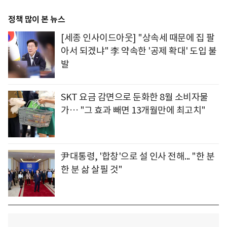
정책 많이 본 뉴스
[세종 인사이드아웃] "상속세 때문에 집 팔
아서 되겠냐" 李 약속한 '공제 확대' 도입 불
발
SKT 요금 감면으로 둔화한 8월 소비자물
가… "그 효과 빼면 13개월만에 최고치"
尹대통령, '합창'으로 설 인사 전해... "한 분
한 분 삶 살필 것"