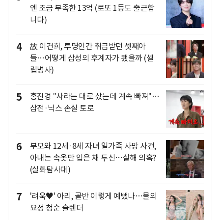
엔 조금 부족한 13억 (로또 1등도 출근합
니다)
4
故 이건희, 투명인간 취급받던 셋째아
들…어떻게 삼성의 후계자가 됐을까 (셀
럽병사)
5
홍진경 "사라는 대로 샀는데 계속 빠져"…
삼전·닉스 손실 토로
6
부모와 12세·8세 자녀 일가족 사망 사건,
아내는 속옷만 입은 채 투신…살해 의혹?
(실화탐사대)
7
'려욱♥' 아리, 골반 이렇게 예뻤나…물의
요정 청순 슬렌더