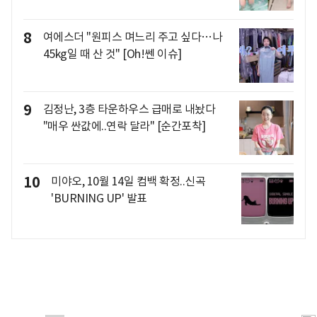
8
여에스더 "원피스 며느리 주고 싶다…나
45kg일 때 산 것" [Oh!쎈 이슈]
9
김정난, 3층 타운하우스 급매로 내놨다
"매우 싼값에..연락 달라" [순간포착]
10
미야오, 10월 14일 컴백 확정..신곡
'BURNING UP' 발표