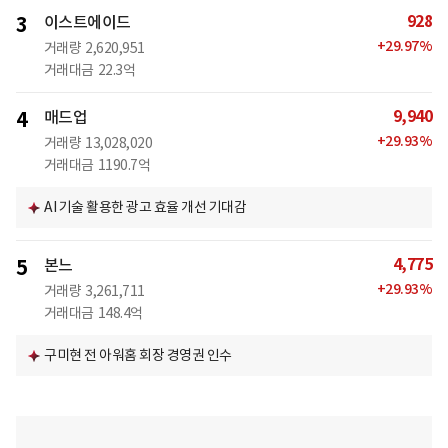
928
3
이스트에이드
+
29.97
%
거래량
2,620,951
거래대금
22.3억
9,940
4
매드업
+
29.93
%
거래량
13,028,020
거래대금
1190.7억
AI 기술 활용한 광고 효율 개선 기대감
4,775
5
본느
+
29.93
%
거래량
3,261,711
거래대금
148.4억
구미현 전 아워홈 회장 경영권 인수