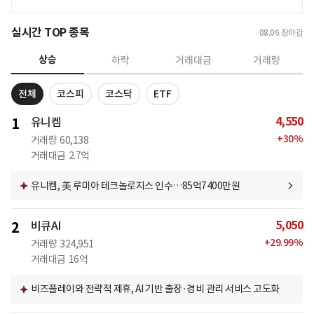
실시간 TOP 종목
08.06
장마감
상승
하락
거래대금
거래량
전체
코스피
코스닥
ETF
4,550
1
유니켐
+
30
%
거래량
60,138
거래대금
2.7억
유니켐, 美 루미아 테크놀로지스 인수…85억7400만원
5,050
2
비큐AI
+
29.99
%
거래량
324,951
거래대금
16억
비즈플레이와 전략적 제휴, AI 기반 출장·경비 관리 서비스 고도화