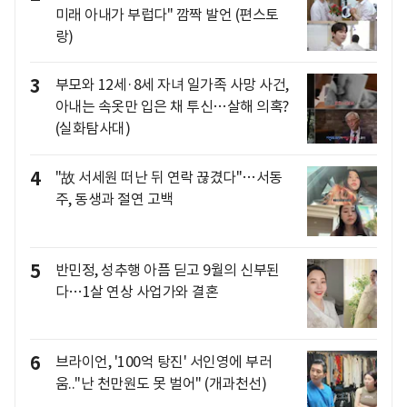
미래 아내가 부럽다" 깜짝 발언 (편스토
랑)
3
부모와 12세·8세 자녀 일가족 사망 사건,
아내는 속옷만 입은 채 투신…살해 의혹?
(실화탐사대)
4
"故 서세원 떠난 뒤 연락 끊겼다"…서동
주, 동생과 절연 고백
5
반민정, 성추행 아픔 딛고 9월의 신부된
다…1살 연상 사업가와 결혼
6
브라이언, '100억 탕진' 서인영에 부러
움.."난 천만원도 못 벌어" (개과천선)