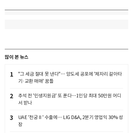
많이 본 뉴스
1
"그 세금 절대 못 낸다"… 양도세 공포에 '제자리 갈아타
기·교환 매매' 꿈틀
2
추석 전 '민생지원금' 또 푼다…1인당 최대 50만원 어디
서 받나
3
UAE '천궁Ⅱ' 수출에… LIG D&A, 2분기 영업익 30% 성
장