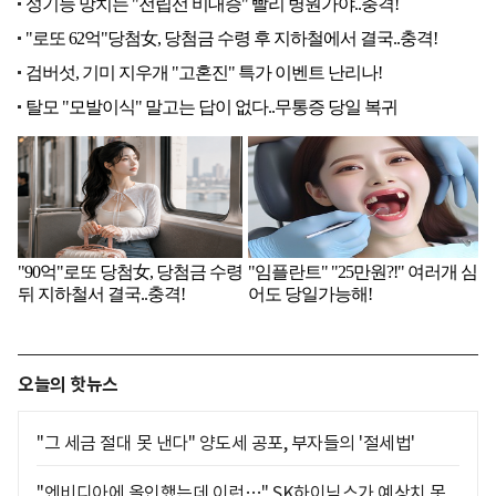
오늘의 핫뉴스
"그 세금 절대 못 낸다" 양도세 공포, 부자들의 '절세법'
"엔비디아에 올인했는데 이런…" SK하이닉스가 예상치 못