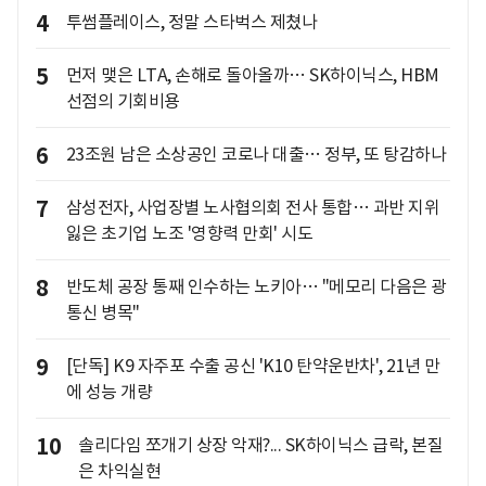
4
투썸플레이스, 정말 스타벅스 제쳤나
5
먼저 맺은 LTA, 손해로 돌아올까… SK하이닉스, HBM
선점의 기회비용
6
23조원 남은 소상공인 코로나 대출… 정부, 또 탕감하나
7
삼성전자, 사업장별 노사협의회 전사 통합… 과반 지위
잃은 초기업 노조 '영향력 만회' 시도
8
반도체 공장 통째 인수하는 노키아… "메모리 다음은 광
통신 병목"
9
[단독] K9 자주포 수출 공신 'K10 탄약운반차', 21년 만
에 성능 개량
10
솔리다임 쪼개기 상장 악재?... SK하이닉스 급락, 본질
은 차익실현