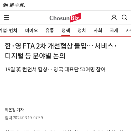
기업·벤처
바이오
유통
정책
정치
사회
국제
사
한·영 FTA 2차 개선협상 돌입… 서비스·
디지털 등 분야별 논의
19일 英 런던서 협상… 양국 대표단 50여명 참여
최온정 기자
입력
2024.03.19. 07:59