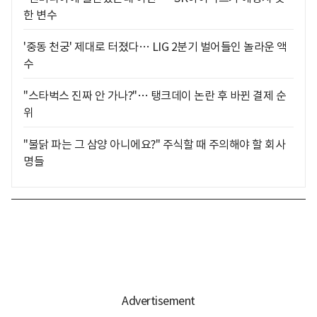
한 변수
'중동 천궁' 제대로 터졌다… LIG 2분기 벌어들인 놀라운 액
수
"스타벅스 진짜 안 가나?"… 탱크데이 논란 후 바뀐 결제 순
위
"불닭 파는 그 삼양 아니에요?" 주식할 때 주의해야 할 회사
명들