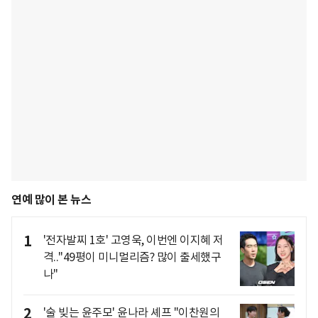
연예 많이 본 뉴스
1
'전자발찌 1호' 고영욱, 이번엔 이지혜 저
격.."49평이 미니멀리즘? 많이 출세했구
나"
2
'술 빚는 윤주모' 윤나라 셰프 "이찬원의