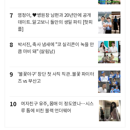
7
염정아, ♥병원장 남편과 20년만에 공개
데이트..알고보니 둘만의 생일 파티 [핫피
플]
8
박서진, 축사 냄새에 "코 실리콘이 녹을 만
큼 마비 돼" (살림남)
9
'불꽃야구' 창단 첫 사직 직관..불꽃 파이터
즈 vs 부산고
10
여자친구 유주, 몸매 이 정도였나…시스
루 톱에 비친 블랙 언더웨어