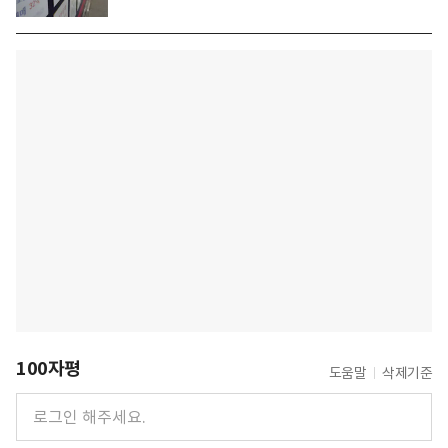
100자평
도움말
삭제기준