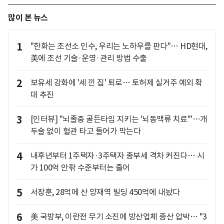
많이 본 뉴스
1
"한화는 조선소 인수, 우리는 노하우를 판다"… HD현대,
美에 조선 기술·운영·관리 방법 수출
2
보유세 강화에 '세 낀 집' 퇴로… 토허제 실거주 예외 확
대 추진
3
[인터뷰] "뇌졸중 골든타임 지키는 '뇌동맥류 치료'"…개
두술 없이 혈관 타고 들어가 막는다
4
내후년부터 1주택자·3주택자 종부세 격차 커진다… 시
가 100억 안팎 수준부터는 줄어
5
서장훈, 28억에 산 양재역 빌딩 450억에 내놨다
6
美 국방부, 이란전 무기 소진에 방산업체 증산 압박… "3