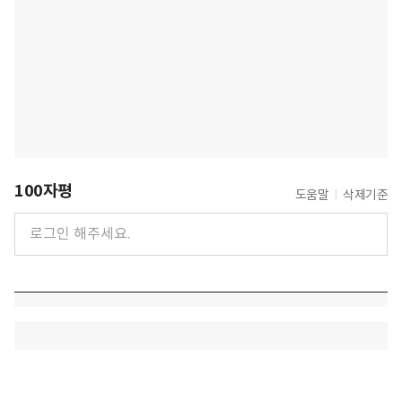
100자평
도움말
삭제기준