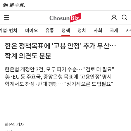
기업·벤처
바이오
유통
정책
정치
사회
국제
사
한은 정책목표에 '고용 안정' 추가 무산…
학계 의견도 분분
한은법 개정안 3건, 모두 파기 수순… "검토 더 필요"
美·EU 등 주요국, 중앙은행 목표에 '고용안정' 명시
학계서도 찬성·반대 팽팽… "장기적으론 도입필요"
최온정 기자