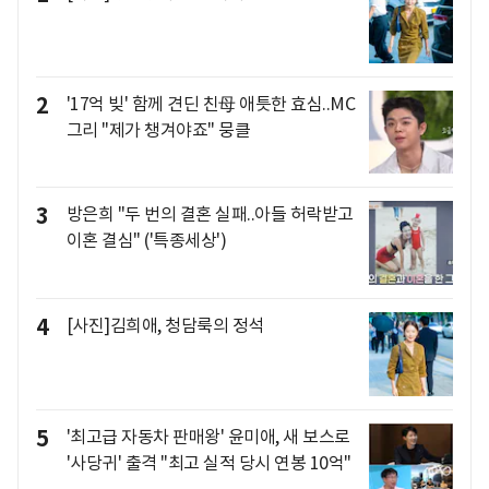
2
'17억 빚' 함께 견딘 친母 애틋한 효심..MC
그리 "제가 챙겨야죠" 뭉클
3
방은희 "두 번의 결혼 실패..아들 허락받고
이혼 결심" ('특종세상')
4
[사진]김희애, 청담룩의 정석
5
'최고급 자동차 판매왕' 윤미애, 새 보스로
'사당귀' 출격 "최고 실적 당시 연봉 10억"