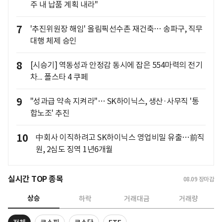
주 내 납품 계획 내라"
7
'추진위원장 해임' 올림픽선수촌 재건축… 송파구, 직무
대행 체제 승인
8
[시승기] 역동성과 안정감 동시에 잡은 554마력의 전기
차... 폴스타 4 쿠페
9
"성과급 약속 지켜라"… SK하이닉스, 생산·사무직 '통
합노조' 추진
10
中회사 이직하려고 SK하이닉스 영업비밀 유출…前직
원, 2심도 징역 1년6개월
실시간 TOP 종목
08.09
장마감
상승
하락
거래대금
거래량