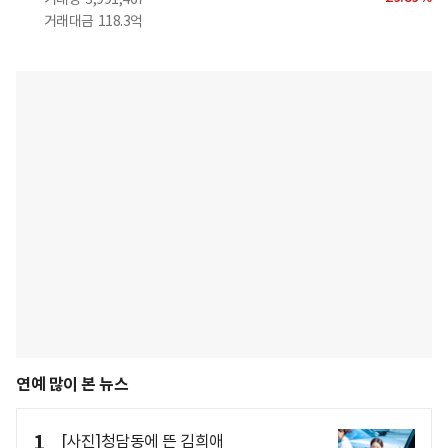
거래대금
118.3억
연예 많이 본 뉴스
1
[사진]청담동에 뜬 김희애