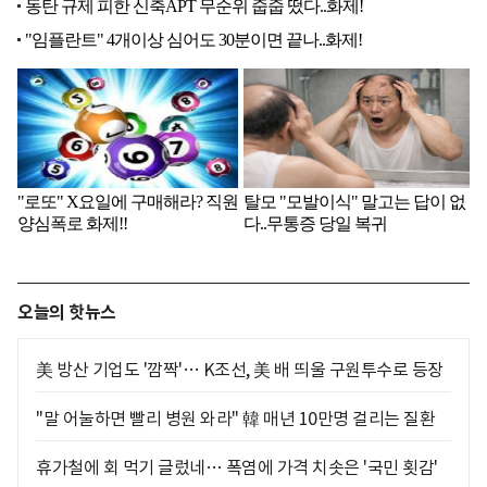
오늘의 핫뉴스
美 방산 기업도 '깜짝'… K조선, 美 배 띄울 구원투수로 등장
"말 어눌하면 빨리 병원 와라" 韓 매년 10만명 걸리는 질환
휴가철에 회 먹기 글렀네… 폭염에 가격 치솟은 '국민 횟감'