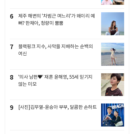
6
제주 해변의 '차범근 며느리'가 왜이리 예
뻐? 한채아, 청량미 뿜뿜
7
블랙핑크 지수, 사막을 지배하는 순백의
여신
8
'의사 남편♥' 재혼 윤해영, 55세 믿기지
않는 미모
9
[사진]김무열-윤승아 부부, 달콤한 손하트