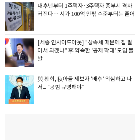
내후년부터 1주택자·3주택자 종부세 격차
커진다… 시가 100억 안팎 수준부터는 줄어
[세종 인사이드아웃] "상속세 때문에 집 팔
아서 되겠냐" 李 약속한 '공제 확대' 도입 불
발
與 황희, 秋아들 제보자 '배후' 의심하고 나
서... "공범 규명해야"