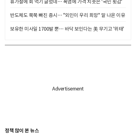
휴가철에 회 먹기 글렀네… 폭염에 가격 치솟은 '국민 횟감'
반도체도 쭉쭉 빠진 증시… "외인이 우리 희망" 말 나온 이유
보유한 미사일 1700발 뿐… 바닥 보인다는 美 무기고 '위태'
정책 많이 본 뉴스