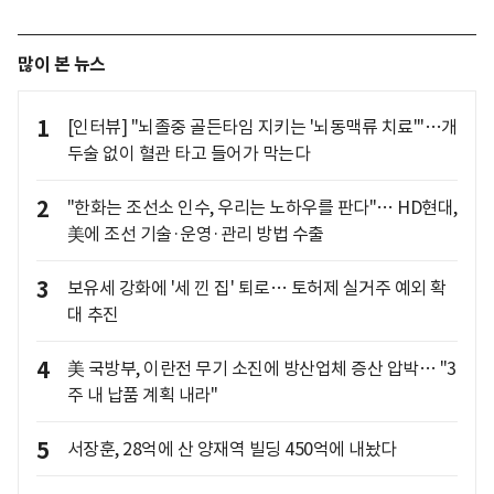
많이 본 뉴스
1
[인터뷰] "뇌졸중 골든타임 지키는 '뇌동맥류 치료'"…개
두술 없이 혈관 타고 들어가 막는다
2
"한화는 조선소 인수, 우리는 노하우를 판다"… HD현대,
美에 조선 기술·운영·관리 방법 수출
3
보유세 강화에 '세 낀 집' 퇴로… 토허제 실거주 예외 확
대 추진
4
美 국방부, 이란전 무기 소진에 방산업체 증산 압박… "3
주 내 납품 계획 내라"
5
서장훈, 28억에 산 양재역 빌딩 450억에 내놨다