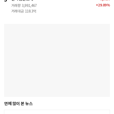
+
29.89
%
거래량
3,991,467
거래대금
118.3억
연예 많이 본 뉴스