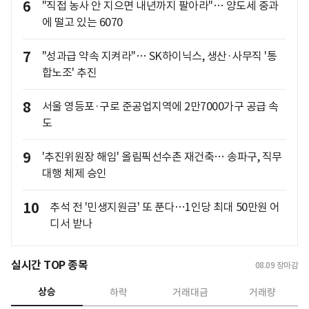
6
"직접 농사 안 지으면 내년까지 팔아라"… 양도세 중과
에 떨고 있는 6070
7
"성과급 약속 지켜라"… SK하이닉스, 생산·사무직 '통
합노조' 추진
8
서울 영등포·구로 준공업지역에 2만7000가구 공급 속
도
9
'추진위원장 해임' 올림픽선수촌 재건축… 송파구, 직무
대행 체제 승인
10
추석 전 '민생지원금' 또 푼다…1인당 최대 50만원 어
디서 받나
실시간 TOP 종목
08.09
장마감
상승
하락
거래대금
거래량