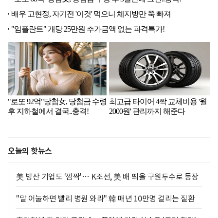
오늘의 핫뉴스
美 방산 기업도 '깜짝'… K조선, 美 배 띄울 구원투수로 등장
"말 어눌하면 빨리 병원 와라" 韓 매년 10만명 걸리는 질환