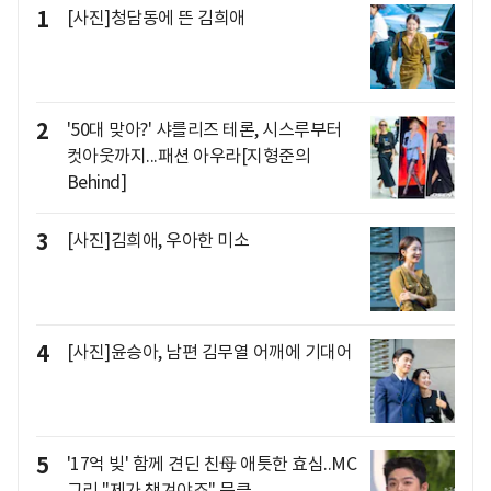
1
[사진]청담동에 뜬 김희애
2
'50대 맞아?' 샤를리즈 테론, 시스루부터
컷아웃까지...패션 아우라[지형준의
Behind]
3
[사진]김희애, 우아한 미소
4
[사진]윤승아, 남편 김무열 어깨에 기대어
5
'17억 빚' 함께 견딘 친母 애틋한 효심..MC
그리 "제가 챙겨야죠" 뭉클