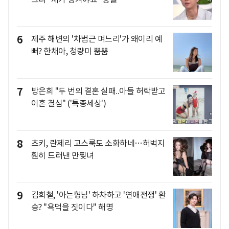
6
제주 해변의 '차범근 며느리'가 왜이리 예
뻐? 한채아, 청량미 뿜뿜
7
방은희 "두 번의 결혼 실패..아들 허락받고
이혼 결심" ('특종세상')
8
츠키, 란제리 고스룩도 소화하네…허벅지
훤히 드러낸 만찢녀
9
김희철, '아는형님' 하차하고 '연애전쟁' 환
승? "욕먹을 짓이다" 해명