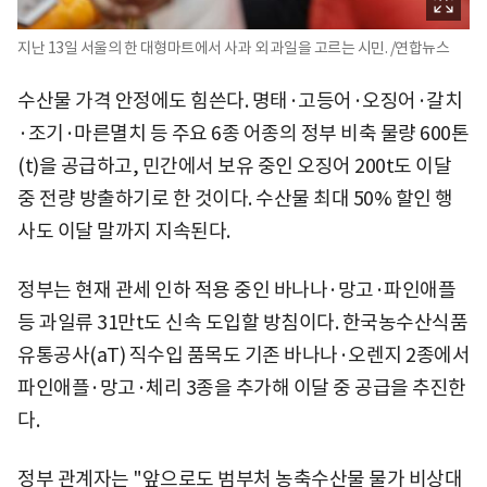
지난 13일 서울의 한 대형마트에서 사과 외 과일을 고르는 시민. /연합뉴스
수산물 가격 안정에도 힘쓴다. 명태·고등어·오징어·갈치
·조기·마른멸치 등 주요 6종 어종의 정부 비축 물량 600톤
(t)을 공급하고, 민간에서 보유 중인 오징어 200t도 이달
중 전량 방출하기로 한 것이다. 수산물 최대 50% 할인 행
사도 이달 말까지 지속된다.
정부는 현재 관세 인하 적용 중인 바나나·망고·파인애플
등 과일류 31만t도 신속 도입할 방침이다. 한국농수산식품
유통공사(aT) 직수입 품목도 기존 바나나·오렌지 2종에서
파인애플·망고·체리 3종을 추가해 이달 중 공급을 추진한
다.
정부 관계자는 "앞으로도 범부처 농축수산물 물가 비상대