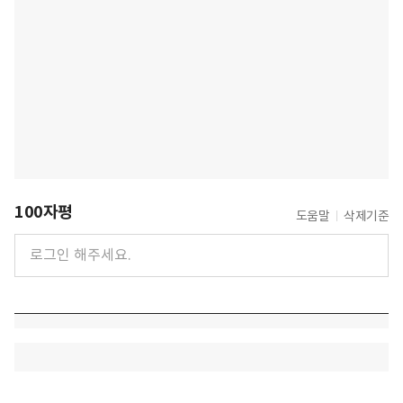
100자평
도움말
삭제기준