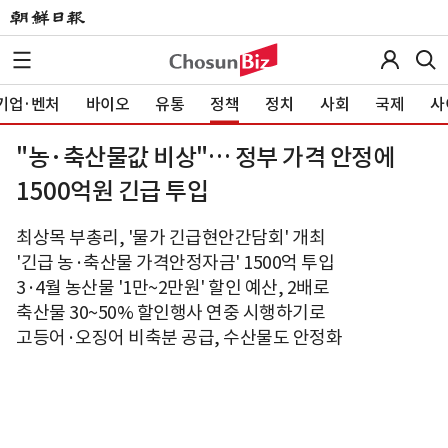
기업·벤처
바이오
유통
정책
정치
사회
국제
사
"농·축산물값 비상"… 정부 가격 안정에
1500억원 긴급 투입
최상목 부총리, '물가 긴급현안간담회' 개최
'긴급 농·축산물 가격안정자금' 1500억 투입
3·4월 농산물 '1만~2만원' 할인 예산, 2배로
축산물 30~50% 할인행사 연중 시행하기로
고등어·오징어 비축분 공급, 수산물도 안정화