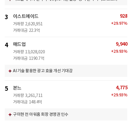
928
3
이스트에이드
+
29.97
%
거래량
2,620,951
거래대금
22.3억
9,940
4
매드업
+
29.93
%
거래량
13,028,020
거래대금
1190.7억
AI 기술 활용한 광고 효율 개선 기대감
4,775
5
본느
+
29.93
%
거래량
3,261,711
거래대금
148.4억
구미현 전 아워홈 회장 경영권 인수