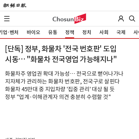
기업·벤처
바이오
유통
정책
정치
사회
국제
사
[단독] 정부, 화물차 '전국 번호판' 도입
시동… "화물차 전국영업 가능해지나"
화물차주 영업권 확대 가능성… 전국으로 뻗어나가나
지자체가 관리하는 화물차 번호판, 전국구로 살핀다
화물차 45만대 중 지입차량 '집중 관리' 대상 될 듯
정부 "업계·이해관계자 의견 충분히 수렴할 것"