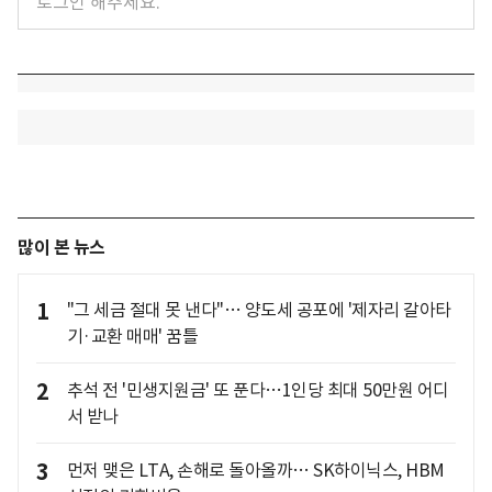
많이 본 뉴스
1
"그 세금 절대 못 낸다"… 양도세 공포에 '제자리 갈아타
기·교환 매매' 꿈틀
2
추석 전 '민생지원금' 또 푼다…1인당 최대 50만원 어디
서 받나
3
먼저 맺은 LTA, 손해로 돌아올까… SK하이닉스, HBM