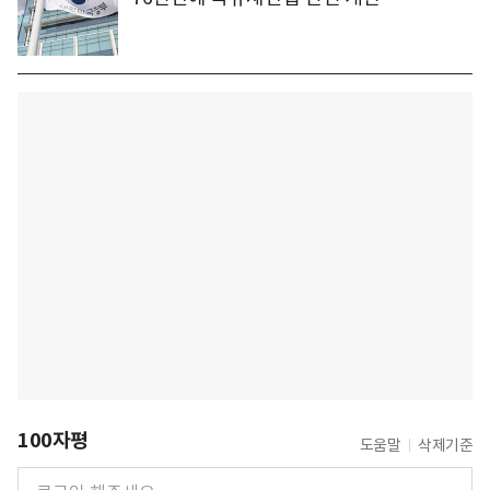
100자평
도움말
삭제기준