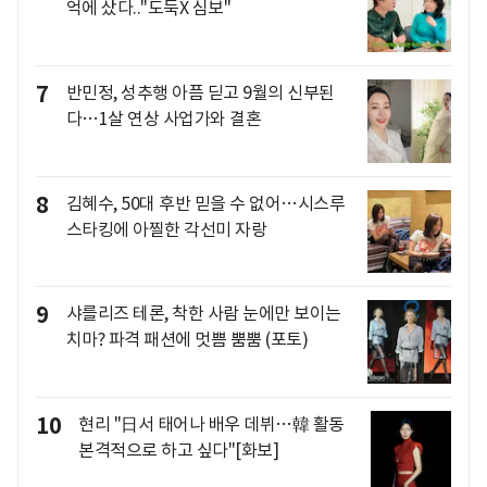
억에 샀다.."도둑X 심보"
7
반민정, 성추행 아픔 딛고 9월의 신부된
다…1살 연상 사업가와 결혼
8
김혜수, 50대 후반 믿을 수 없어…시스루
스타킹에 아찔한 각선미 자랑
9
샤를리즈 테론, 착한 사람 눈에만 보이는
치마? 파격 패션에 멋쁨 뿜뿜 (포토)
10
현리 "日서 태어나 배우 데뷔…韓 활동
본격적으로 하고 싶다"[화보]