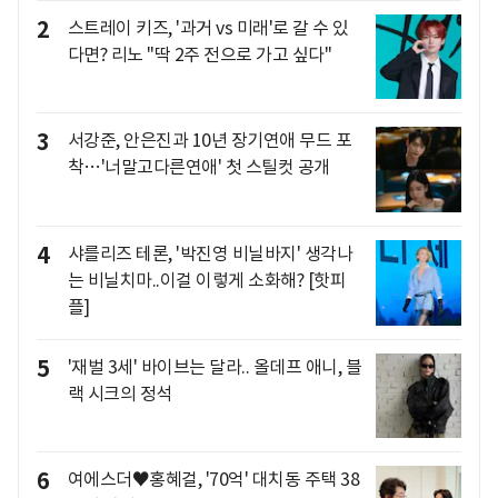
2
스트레이 키즈, '과거 vs 미래'로 갈 수 있
다면? 리노 "딱 2주 전으로 가고 싶다"
3
서강준, 안은진과 10년 장기연애 무드 포
착…'너말고다른연애' 첫 스틸컷 공개
4
샤를리즈 테론, '박진영 비닐바지' 생각나
는 비닐치마..이걸 이렇게 소화해? [핫피
플]
5
'재벌 3세' 바이브는 달라.. 올데프 애니, 블
랙 시크의 정석
6
여에스더♥홍혜걸, '70억' 대치동 주택 38