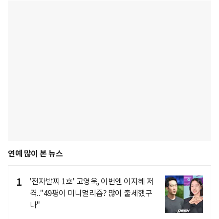
연예 많이 본 뉴스
1
'전자발찌 1호' 고영욱, 이번엔 이지혜 저
격.."49평이 미니멀리즘? 많이 출세했구
나"