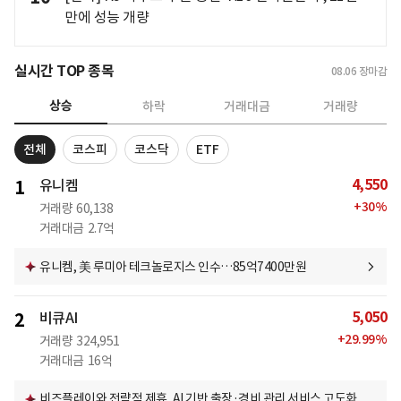
만에 성능 개량
실시간 TOP 종목
08.06
장마감
상승
하락
거래대금
거래량
전체
코스피
코스닥
ETF
4,550
1
유니켐
+
30
%
거래량
60,138
거래대금
2.7억
유니켐, 美 루미아 테크놀로지스 인수…85억7400만원
5,050
2
비큐AI
+
29.99
%
거래량
324,951
거래대금
16억
비즈플레이와 전략적 제휴, AI 기반 출장·경비 관리 서비스 고도화