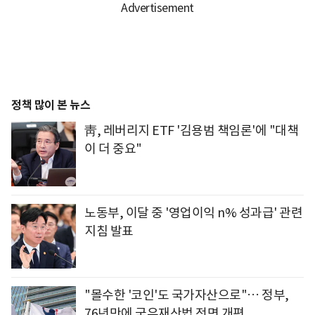
정책 많이 본 뉴스
靑, 레버리지 ETF '김용범 책임론'에 "대책
이 더 중요"
노동부, 이달 중 '영업이익 n% 성과급' 관련
지침 발표
"몰수한 '코인'도 국가자산으로"… 정부,
76년만에 국유재산법 전면 개편