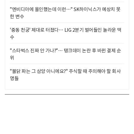
"엔비디아에 올인했는데 이런…" SK하이닉스가 예상치 못
한 변수
'중동 천궁' 제대로 터졌다… LIG 2분기 벌어들인 놀라운 액
수
"스타벅스 진짜 안 가나?"… 탱크데이 논란 후 바뀐 결제 순
위
"불닭 파는 그 삼양 아니에요?" 주식할 때 주의해야 할 회사
명들