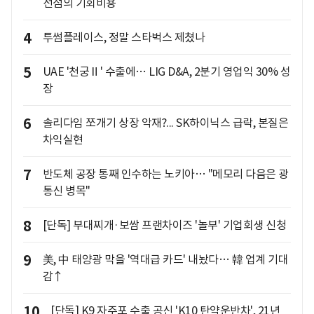
선점의 기회비용
4
투썸플레이스, 정말 스타벅스 제쳤나
5
UAE '천궁Ⅱ' 수출에… LIG D&A, 2분기 영업익 30% 성
장
6
솔리다임 쪼개기 상장 악재?... SK하이닉스 급락, 본질은
차익실현
7
반도체 공장 통째 인수하는 노키아… "메모리 다음은 광
통신 병목"
8
[단독] 부대찌개·보쌈 프랜차이즈 '놀부' 기업회생 신청
9
美, 中 태양광 막을 '역대급 카드' 내놨다… 韓 업계 기대
감↑
10
[단독] K9 자주포 수출 공신 'K10 탄약운반차', 21년