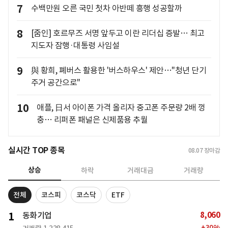
7
수백만원 오른 국민 첫차 아반떼 흥행 성공할까
8
[줌인] 호르무즈 서명 앞두고 이란 리더십 증발… 최고
지도자 잠행·대통령 사임설
9
與 황희, 폐버스 활용한 '버스하우스' 제안…"청년 단기
주거 공간으로"
10
애플, 日서 아이폰 가격 올리자 중고폰 주문량 2배 껑
충… 리퍼폰 패널은 신제품용 추월
실시간 TOP 종목
08.07
장마감
상승
하락
거래대금
거래량
전체
코스피
코스닥
ETF
8,060
1
동화기업
+
30
%