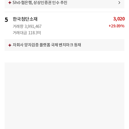
Sh수협은행, 상상인증권 인수 추진
3,020
5
한국첨단소재
+
29.89
%
거래량
3,991,467
거래대금
118.3억
자회사 양자검증 플랫폼 국제 벤치마크 등재