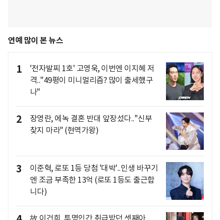
연예 많이 본 뉴스
1
'전자발찌 1호' 고영욱, 이번엔 이지혜 저
격.."49평이 미니멀리즘? 많이 출세했구
나"
2
장영란, 에녹 결혼 반대 앞장섰다.."신부
찾지 마라" (현역가왕)
3
이준혁, 로또 1등 당첨 '대박'..인생 바꾸기
엔 조금 부족한 13억 (로또 1등도 출근합
니다)
4
故 이건희, 투명인간 취급받던 셋째아