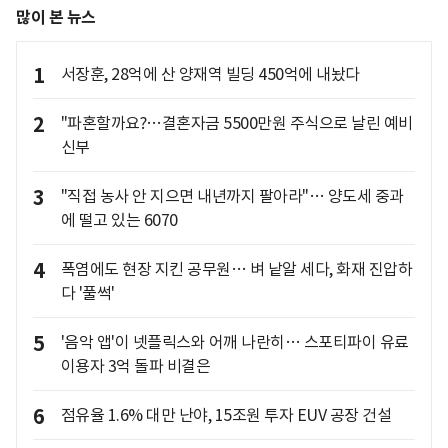
많이 본 뉴스
1
서장훈, 28억에 산 양재역 빌딩 450억에 내놨다
2
"파혼할까요?…결혼자금 5500만원 주식으로 날린 예비
신부
3
"직접 농사 안 지으면 내년까지 팔아라"… 양도세 중과
에 떨고 있는 6070
4
폭염에도 현장 지킨 공무원… 벼 낱알 세다, 화재 진압하
다 '풀썩'
5
'음악 앱'이 넷플릭스와 어깨 나란히… 스포티파이 유료
이용자 3억 돌파 비결은
6
점유율 1.6% 대만 난야, 15조원 투자 EUV 공장 건설