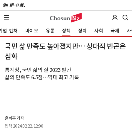
기업·벤처
바이오
유통
정책
정치
사회
국제
사
국민 삶 만족도 높아졌지만… 상대적 빈곤은
심화
통계청, 국민 삶의 질 2023 발간
삶의 만족도 6.5점…역대 최고 기록
윤희훈 기자
입력
2024.02.22. 12:00