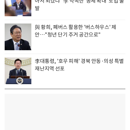
아서 되겠냐" 李 약속한 '공제 확대' 도입 불
발
與 황희, 폐버스 활용한 '버스하우스' 제
안…"청년 단기 주거 공간으로"
李대통령, '호우 피해' 경북 안동·의성 특별
재난지역 선포