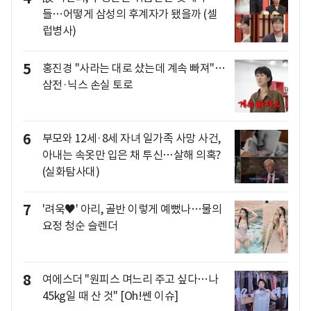
들…어떻게 삼성의 후계자가 됐을까 (셀
럽병사)
5
홍진경 "사라는 대로 샀는데 계속 빠져"…
삼전·닉스 손실 토로
6
부모와 12세·8세 자녀 일가족 사망 사건,
아내는 속옷만 입은 채 투신…살해 의혹?
(실화탐사대)
7
'려욱♥' 아리, 골반 이렇게 예뻤나…물의
요정 청순 슬렌더
8
여에스더 "원피스 며느리 주고 싶다…나
45kg일 때 산 것" [Oh!쎈 이슈]