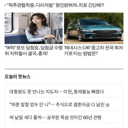
오늘의 핫뉴스
대통령도 못 만나는 지도자… 이란, 통제불능 빠졌다
"파혼 말할 엄두 안 나"… 주식으로 결혼자금 다 날린 女
벼 낱알 세다 풀썩… 공무원 목숨 앗아간 60년 관행