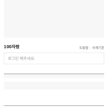
100자평
도움말
삭제기준