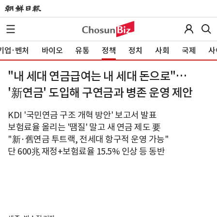
기업·벤처
바이오
유통
정책
정치
사회
국제
사
"내 세대 연금급여는 내 세대 돈으로"…
'新연금' 도입해 구연금과 병존 운영 제안
KDI '국민연금 구조 개혁 방안' 보고서 발표
보험료율 올리는 '땜질' 말고 새 연금 제도 要
"新·舊연금 투트랙, 전세대 항구적 운영 가능"
단 600兆 재정+보험료율 15.5% 인상 등 동반