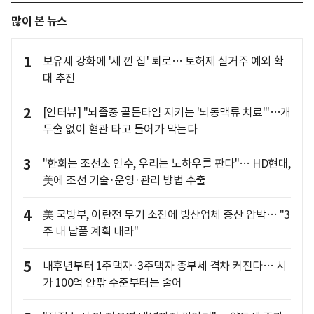
많이 본 뉴스
1
보유세 강화에 '세 낀 집' 퇴로… 토허제 실거주 예외 확
대 추진
2
[인터뷰] "뇌졸중 골든타임 지키는 '뇌동맥류 치료'"…개
두술 없이 혈관 타고 들어가 막는다
3
"한화는 조선소 인수, 우리는 노하우를 판다"… HD현대,
美에 조선 기술·운영·관리 방법 수출
4
美 국방부, 이란전 무기 소진에 방산업체 증산 압박… "3
주 내 납품 계획 내라"
5
내후년부터 1주택자·3주택자 종부세 격차 커진다… 시
가 100억 안팎 수준부터는 줄어