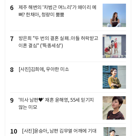
6
제주 해변의 '차범근 며느리'가 왜이리 예
뻐? 한채아, 청량미 뿜뿜
7
방은희 "두 번의 결혼 실패..아들 허락받고
이혼 결심" ('특종세상')
8
[사진]김희애, 우아한 미소
9
'의사 남편♥' 재혼 윤해영, 55세 믿기지
않는 미모
10
[사진]윤승아, 남편 김무열 어깨에 기대