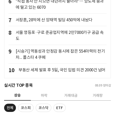
6
"직접 농사 안 지으면 내년까지 팔아라"… 양도세 중과
에 떨고 있는 6070
7
서장훈, 28억에 산 양재역 빌딩 450억에 내놨다
8
서울 영등포·구로 준공업지역에 2만7000가구 공급 속
도
9
[시승기] 역동성과 안정감 동시에 잡은 554마력의 전기
차... 폴스타 4 쿠페
10
부동산 세제 발표 후 5일, 국민 입법 의견 2000건 넘어
실시간 TOP 종목
08.09
장마감
상승
하락
거래대금
거래량
전체
코스피
코스닥
ETF