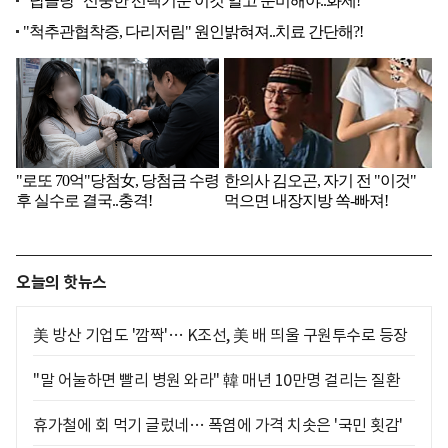
오늘의 핫뉴스
美 방산 기업도 '깜짝'… K조선, 美 배 띄울 구원투수로 등장
"말 어눌하면 빨리 병원 와라" 韓 매년 10만명 걸리는 질환
휴가철에 회 먹기 글렀네… 폭염에 가격 치솟은 '국민 횟감'