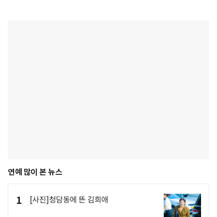
연예 많이 본 뉴스
1
[사진]청담동에 뜬 김희애