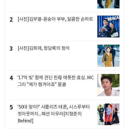
2
[사진]김무열-윤승아 부부, 달콤한 손하트
3
[사진]김희애, 청담룩의 정석
4
'17억 빚' 함께 견딘 친母 애틋한 효심..MC
그리 "제가 챙겨야죠" 뭉클
5
'50대 맞아?' 샤를리즈 테론, 시스루부터
컷아웃까지...패션 아우라[지형준의
Behind]