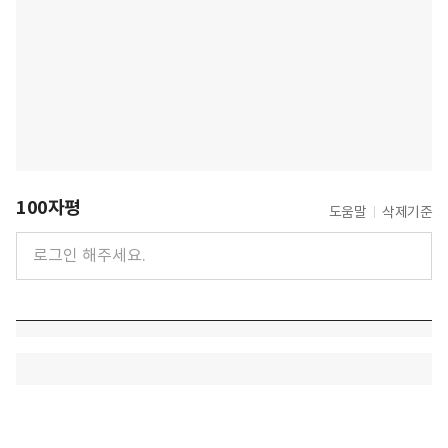
100자평
도움말
삭제기준