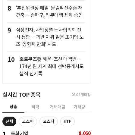
8
'추진위원장 해임' 올림픽선수촌 재
건축… 송파구, 직무대행 체제 승인
9
삼성전자, 사업장별 노사협의회 전
사 통합… 과반 지위 잃은 초기업 노
조 '영향력 만회' 시도
10
호르무즈發 해운·조선 대격변…
174년 된 세계 최대 선박중개사도
실적 신기록
실시간 TOP 종목
08.08
장마감
상승
하락
거래대금
거래량
전체
코스피
코스닥
ETF
8,060
1
동화기업