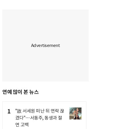
연예 많이 본 뉴스
1
"故 서세원 떠난 뒤 연락 끊
겼다"…서동주, 동생과 절
연 고백