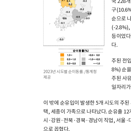
국 228
구(10.6
순으로 나
(-2.8%
등이었다
다.
주된 전입 
8%) 순
2023년 시도별 순이동률. /통계청
제공
주된 사유
일자리가 
이 밖에 순유입이 발생한 5개 시도의 주된
택, 세종이 가족으로 나타났다. 순유출 1
시·강원·전북·경북·경남이 직업, 서울·대
으로 꼽혔다.