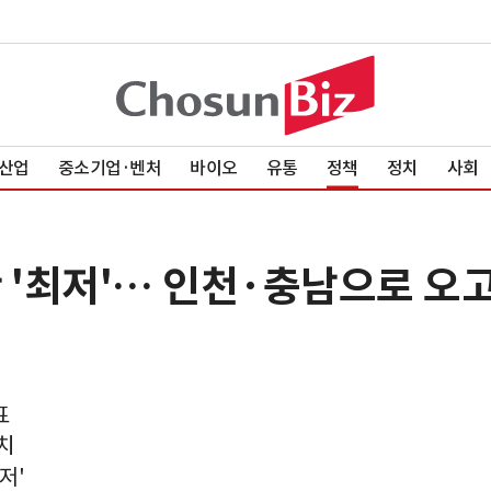
산업
중소기업·벤처
바이오
유통
정책
정치
사회
 '최저'… 인천·충남으로 오
표
치
저'