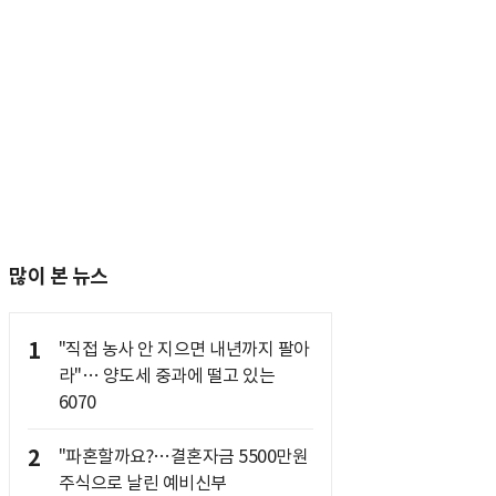
많이 본 뉴스
1
"직접 농사 안 지으면 내년까지 팔아
라"… 양도세 중과에 떨고 있는
6070
2
"파혼할까요?…결혼자금 5500만원
주식으로 날린 예비신부