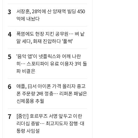
3
서장훈, 28억에 산 양재역 빌딩 450
억에 내놨다
4
폭염에도 현장 지킨 공무원… 벼 낱
알 세다, 화재 진압하다 '풀썩'
5
'음악 앱'이 넷플릭스와 어깨 나란
히… 스포티파이 유료 이용자 3억 돌
파 비결은
6
애플, 日서 아이폰 가격 올리자 중고
폰 주문량 2배 껑충… 리퍼폰 패널은
신제품용 추월
7
[줌인] 호르무즈 서명 앞두고 이란
리더십 증발… 최고지도자 잠행·대
통령 사임설