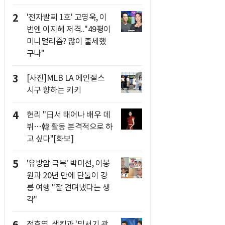
2
'전자발찌 1호' 고영욱, 이
번엔 이지혜 저격.."49평이
미니멀리즘? 많이 출세했
구나"
3
[사진]MLB LA 에인절스
시구 향하는 키키
4
현리 "日서 태어나 배우 데
뷔…韓 활동 본격적으로 하
고 싶다"[화보]
5
'유방암 극복' 박미선, 이봉
원과 20년 만에 단둘이 강
릉 여행 "잘 견뎌냈다는 생
각"
정호영, 샘킴과 '믹서기 광