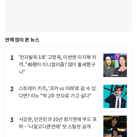
연예 많이 본 뉴스
1
'전자발찌 1호' 고영욱, 이번엔 이지혜 저
격.."49평이 미니멀리즘? 많이 출세했구
나"
2
스트레이 키즈, '과거 vs 미래'로 갈 수 있
다면? 리노 "딱 2주 전으로 가고 싶다"
3
서강준, 안은진과 10년 장기연애 무드 포
착…'너말고다른연애' 첫 스틸컷 공개