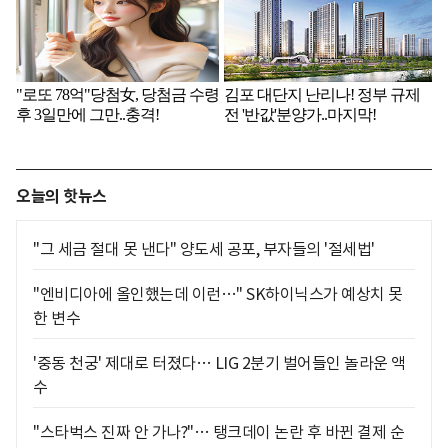
오늘의 핫뉴스
"그 세금 절대 못 낸다" 양도세 공포, 부자들의 '절세법'
"엔비디아에 올인했는데 이런…" SK하이닉스가 예상치 못
한 변수
'중동 천궁' 제대로 터졌다… LIG 2분기 벌어들인 놀라운 액
수
"스타벅스 진짜 안 가나?"… 탱크데이 논란 후 바뀐 결제 순