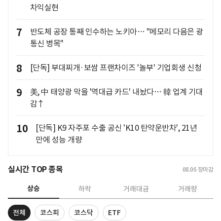
차익실현
7
반도체 공장 통째 인수하는 노키아… "메모리 다음은 광
통신 병목"
8
[단독] 부대찌개·보쌈 프랜차이즈 '놀부' 기업회생 신청
9
美, 中 태양광 막을 '역대급 카드' 내놨다… 韓 업계 기대
감↑
10
[단독] K9 자주포 수출 공신 'K10 탄약운반차', 21년
만에 성능 개량
실시간 TOP 종목
08.06
장마감
상승
하락
거래대금
거래량
전체
코스피
코스닥
ETF