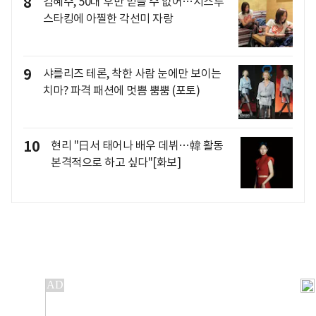
8
김혜수, 50대 후반 믿을 수 없어…시스루
스타킹에 아찔한 각선미 자랑
9
샤를리즈 테론, 착한 사람 눈에만 보이는
치마? 파격 패션에 멋쁨 뿜뿜 (포토)
10
현리 "日서 태어나 배우 데뷔…韓 활동
본격적으로 하고 싶다"[화보]