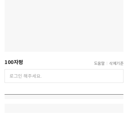
100자평
도움말
삭제기준