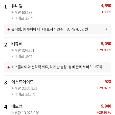
4,550
1
유니켐
+
30
%
거래량
60,138
거래대금
2.7억
유니켐, 美 루미아 테크놀로지스 인수…85억7400만원
5,050
2
비큐AI
+
29.99
%
거래량
324,951
거래대금
16억
비즈플레이와 전략적 제휴, AI 기반 출장·경비 관리 서비스 고도화
928
3
이스트에이드
+
29.97
%
거래량
2,620,951
거래대금
22.3억
9,940
4
매드업
+
29.93
%
거래량
13,028,020