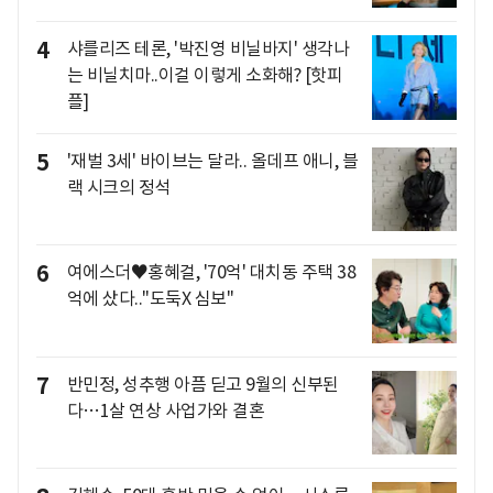
4
샤를리즈 테론, '박진영 비닐바지' 생각나
는 비닐치마..이걸 이렇게 소화해? [핫피
플]
5
'재벌 3세' 바이브는 달라.. 올데프 애니, 블
랙 시크의 정석
6
여에스더♥홍혜걸, '70억' 대치동 주택 38
억에 샀다.."도둑X 심보"
7
반민정, 성추행 아픔 딛고 9월의 신부된
다…1살 연상 사업가와 결혼