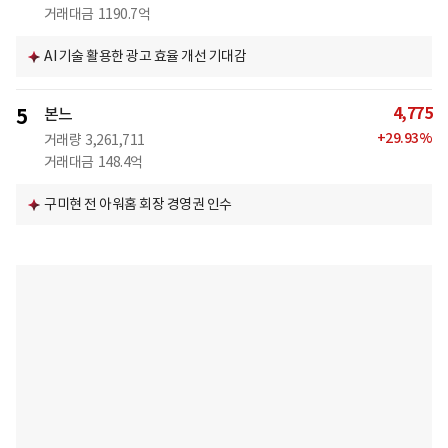
거래대금
1190.7억
AI 기술 활용한 광고 효율 개선 기대감
4,775
5
본느
+
29.93
%
거래량
3,261,711
거래대금
148.4억
구미현 전 아워홈 회장 경영권 인수