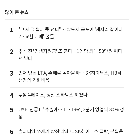
많이 본 뉴스
1
"그 세금 절대 못 낸다"… 양도세 공포에 '제자리 갈아타
기·교환 매매' 꿈틀
2
추석 전 '민생지원금' 또 푼다…1인당 최대 50만원 어디
서 받나
3
먼저 맺은 LTA, 손해로 돌아올까… SK하이닉스, HBM
선점의 기회비용
4
투썸플레이스, 정말 스타벅스 제쳤나
5
UAE '천궁Ⅱ' 수출에… LIG D&A, 2분기 영업익 30% 성
장
6
솔리다임 쪼개기 상장 악재?... SK하이닉스 급락, 본질은