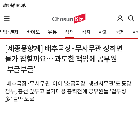
기업·벤처
바이오
유통
정책
정치
사회
국제
사
[세종풍향계] 배추국장·무사무관 정하면
물가 잡힐까요… 과도한 책임에 공무원
'부글부글'
'배추국장·무사무관' 이어 '소금국장·생선사무관'도 등장
정부, 총선 앞두고 물가대응 총력전에 공무원들 '업무량
多' 불만 토로