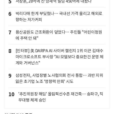
5
서장훈, 28억에 산 양재역 빌딩 450억에 내놨다
6
박리다매 한계 부딪혔나… 국내선 가격 올리고 해외로
향하는 저가커피
7
용산공원도 근조화환이 덮었다… 주민들 "어린이정원
에 주택 안 돼"
8
[인터뷰] 美 DARPA AI 사이버 챌린지 1위 이끈 김태수
마이크로소프트 부사장 "AI 모델보다 중요한건 운영 체
계와 거버넌스"
9
삼성전자, 사업장별 노사협의회 전사 통합… 과반 지위
잃은 초기업 노조 '영향력 만회' 시도
10
'추진위원장 해임' 올림픽선수촌 재건축… 송파구, 직
무대행 체제 승인