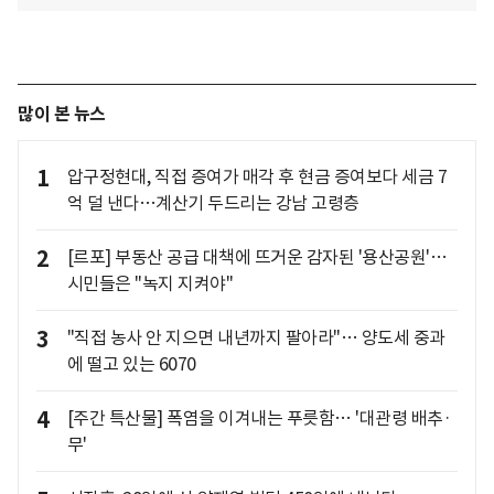
많이 본 뉴스
1
압구정현대, 직접 증여가 매각 후 현금 증여보다 세금 7
억 덜 낸다…계산기 두드리는 강남 고령층
2
[르포] 부동산 공급 대책에 뜨거운 감자된 '용산공원'…
시민들은 "녹지 지켜야"
3
"직접 농사 안 지으면 내년까지 팔아라"… 양도세 중과
에 떨고 있는 6070
4
[주간 특산물] 폭염을 이겨내는 푸릇함… '대관령 배추·
무'