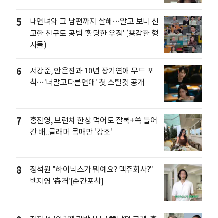
5
내연녀와 그 남편까지 살해…알고 보니 신
고한 친구도 공범 '황당한 우정' (용감한 형
사들)
6
서강준, 안은진과 10년 장기연애 무드 포
착…'너말고다른연애' 첫 스틸컷 공개
7
홍진영, 브런치 한상 먹어도 잘록+쏙 들어
간 배..글래머 몸매만 '강조'
8
정석원 "하이닉스가 뭐예요? 맥주회사?"
백지영 '충격'[순간포착]