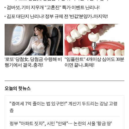
오늘의 핫뉴스
"증여세 7억 줄이는 법 있구먼!" 계산기 두드리는 강남 고령
층
정부 "아파트 짓자", 시민 "안돼"… 논란의 서울 '황금 땅'