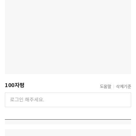
100자평
도움말
삭제기준