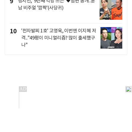
9
정지선, '9년째 각방 쓰는' ♥남편 공개..훈
남 비주얼 '깜짝'(사당귀)
10
'전자발찌 1호' 고영욱, 이번엔 이지혜 저
격.."49평이 미니멀리즘? 많이 출세했구
나"
개인정보처리방침
앱설치(Android)
본 사이트의 주가 시세정보는 정보 제공 목적이며, 오류가
발생하거나 지연될 수 있습니다.