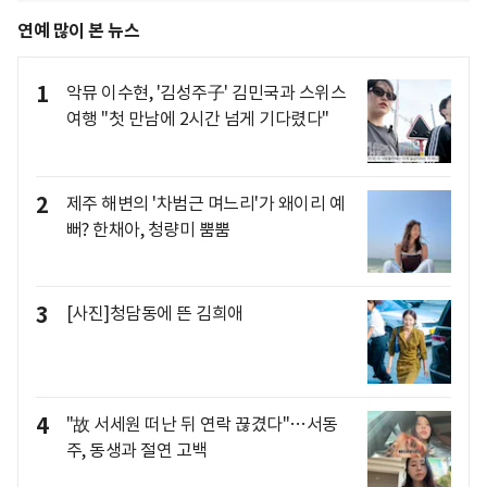
연예 많이 본 뉴스
1
악뮤 이수현, '김성주子' 김민국과 스위스
여행 "첫 만남에 2시간 넘게 기다렸다"
2
제주 해변의 '차범근 며느리'가 왜이리 예
뻐? 한채아, 청량미 뿜뿜
3
[사진]청담동에 뜬 김희애
4
"故 서세원 떠난 뒤 연락 끊겼다"…서동
주, 동생과 절연 고백