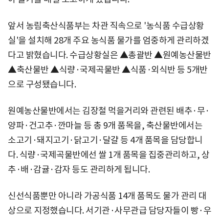
앞서 농림축산식품부는 차관 직속으로 '농식품 수급상황
실'을 설치해 28개 주요 농식품 물가를 엄중하게 관리하겠
다고 밝혔습니다. 수급상황실은 ▲총괄반 ▲원예농산물반
▲축산물반 ▲식량·국제곡물반 ▲식품·외식반 등 5개반
으로 구성됐습니다.
원예농산물반에서는 김장철 먹을거리와 관련된 배추·무·
양파·건고추·깐마늘 등 총 9개 품목을, 축산물반에서는
소고기·돼지고기·닭고기·달걀 등 4개 품목을 담당합니
다. 식량·국제곡물반에선 쌀 1개 품목을 집중관리하고, 상
추·배·감귤·감자 등도 관리하게 됩니다.
신선식품뿐만 아니라 가공식품 14개 품목도 물가 관리 대
상으로 지정했습니다. 서기관·사무관급 담당자들이 빵·우