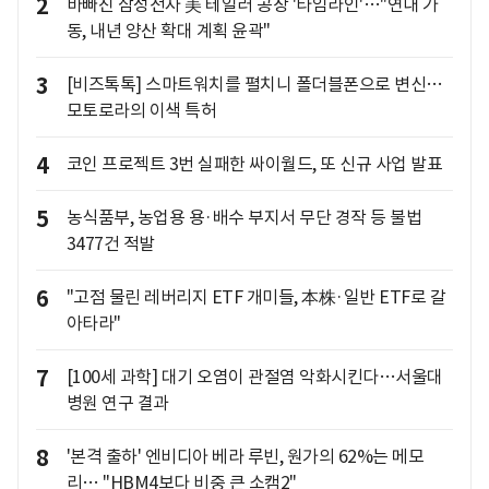
2
바빠진 삼성전자 美 테일러 공장 '타임라인'…"연내 가
동, 내년 양산 확대 계획 윤곽"
3
[비즈톡톡] 스마트워치를 펼치니 폴더블폰으로 변신…
모토로라의 이색 특허
4
코인 프로젝트 3번 실패한 싸이월드, 또 신규 사업 발표
5
농식품부, 농업용 용·배수 부지서 무단 경작 등 불법
3477건 적발
6
"고점 물린 레버리지 ETF 개미들, 本株·일반 ETF로 갈
아타라"
7
[100세 과학] 대기 오염이 관절염 악화시킨다…서울대
병원 연구 결과
8
'본격 출하' 엔비디아 베라 루빈, 원가의 62%는 메모
리… "HBM4보다 비중 큰 소캠2"