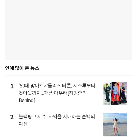
연예 많이 본 뉴스
1
'50대 맞아?' 샤를리즈 테론, 시스루부터
컷아웃까지...패션 아우라[지형준의
Behind]
2
블랙핑크 지수, 사막을 지배하는 순백의
여신