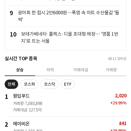
9
광어회 한 접시 2만6000원…폭염 속 마트 수산물값 '들
썩'
10
보테가베네타·롤렉스·디올 초대형 매장… '명품 1번
지'로 뜨는 서울
실시간 TOP 종목
08.11
장마감
상승
하락
거래대금
거래량
전체
코스피
코스닥
ETF
2,020
1
윙입푸드
+
29.99
%
거래량
7,083,898
거래대금
127.5억
841
2
에이비온
+
29.98
%