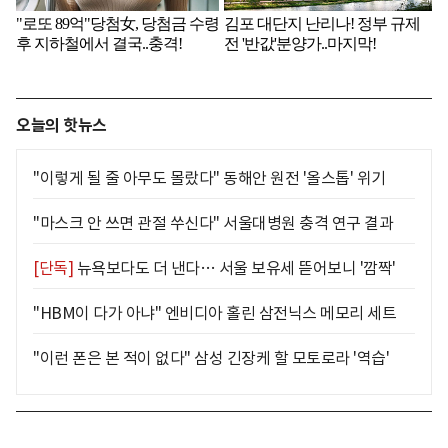
오늘의 핫뉴스
"이렇게 될 줄 아무도 몰랐다" 동해안 원전 '올스톱' 위기
"마스크 안 쓰면 관절 쑤신다" 서울대병원 충격 연구 결과
[단독]
뉴욕보다도 더 낸다… 서울 보유세 뜯어보니 '깜짝'
"HBM이 다가 아냐" 엔비디아 홀린 삼전닉스 메모리 세트
"이런 폰은 본 적이 없다" 삼성 긴장케 할 모토로라 '역습'