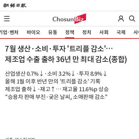
기업·벤처
바이오
유통
정책
정치
사회
국제
사
7월 생산·소비·투자 '트리플 감소'…
제조업 수출 출하 36년 만 최대 감소(종합)
산업생산 0.7%↓·소비 3.2%↓·투자 8.9%↓
올해 1월 이후 반년 만의 '트리플 감소' 기록
제조업 출하↓·재고↑… 재고율 11.6%p 상승
"승용차 판매 부진·궂은 날씨, 소매판매 감소"