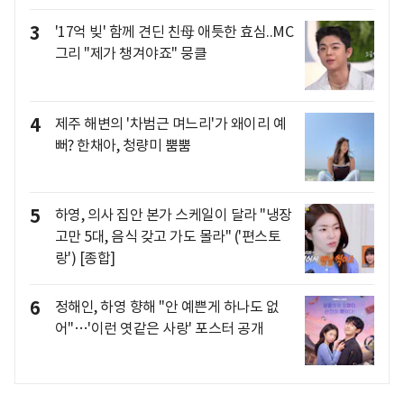
3
'17억 빚' 함께 견딘 친母 애틋한 효심..MC
그리 "제가 챙겨야죠" 뭉클
4
제주 해변의 '차범근 며느리'가 왜이리 예
뻐? 한채아, 청량미 뿜뿜
5
하영, 의사 집안 본가 스케일이 달라 "냉장
고만 5대, 음식 갖고 가도 몰라" ('편스토
랑') [종합]
6
정해인, 하영 향해 "안 예쁜게 하나도 없
어"…'이런 엿같은 사랑' 포스터 공개