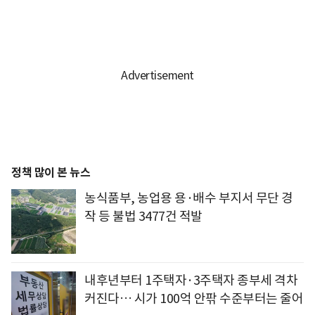
정책 많이 본 뉴스
농식품부, 농업용 용·배수 부지서 무단 경
작 등 불법 3477건 적발
내후년부터 1주택자·3주택자 종부세 격차
커진다… 시가 100억 안팎 수준부터는 줄어