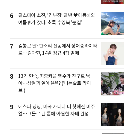
6
걸스데이 소진, '김부장' 끝낸 ♥이동하와
여름휴가 갔나..초록 수영복 '눈길'
7
김봉곤 딸·판소리 신동에서 싱어송라이터
로…김다현, 14일 정규 4집 발매
8
13기 현숙, 최종커플 영수와 친구로 남
아…상철과 열애설은? ('나는솔로 라이
브')
9
에스파 닝닝, 미국 가더니 더 핫해진 비주
얼…그물로 된 톱에 아찔한 자태 완성