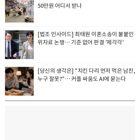
50만원 어디서 받나
[법조 인사이드] 최태원 이혼소송이 불붙인
위자료 논쟁… 기준 없어 판결 '제각각'
[당신의 생각은] "치킨 다리 먼저 먹은 남친,
누구 잘못?"… 커플 싸움도 AI에 묻는다