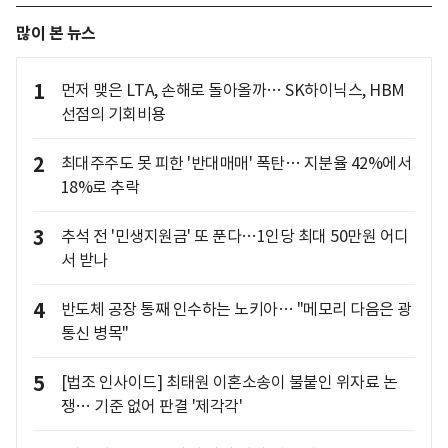
많이 본 뉴스
1
먼저 맺은 LTA, 손해로 돌아올까… SK하이닉스, HBM
선점의 기회비용
2
최대주주도 못 피한 '반대매매' 폭탄… 지분율 42%에서
18%로 추락
3
추석 전 '민생지원금' 또 푼다…1인당 최대 50만원 어디
서 받나
4
반도체 공장 통째 인수하는 노키아… "메모리 다음은 광
통신 병목"
5
[법조 인사이드] 최태원 이혼소송이 불붙인 위자료 논
쟁… 기준 없어 판결 '제각각'