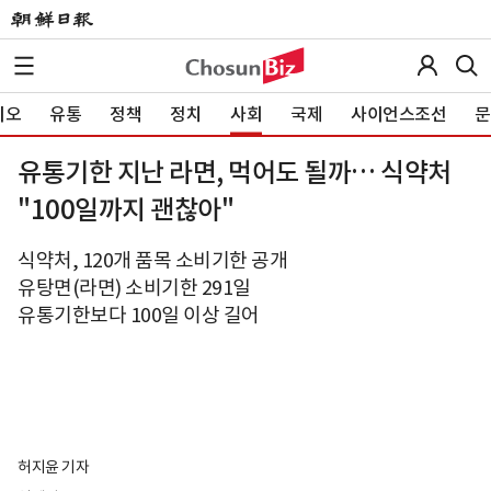
이오
유통
정책
정치
사회
국제
사이언스조선
문
유통기한 지난 라면, 먹어도 될까… 식약처
"100일까지 괜찮아"
식약처, 120개 품목 소비기한 공개
유탕면(라면) 소비기한 291일
유통기한보다 100일 이상 길어
허지윤 기자