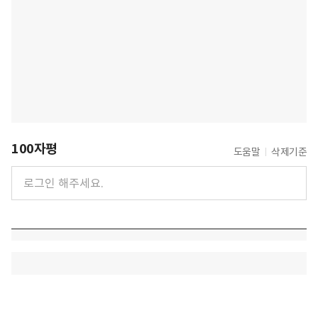
100자평
도움말
삭제기준