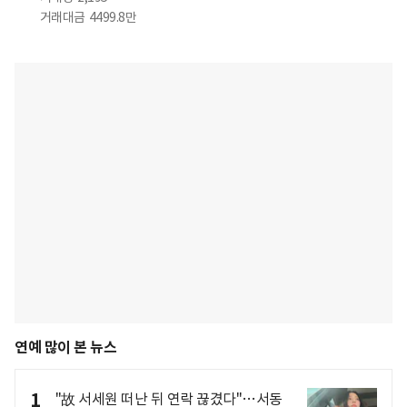
거래대금
4499.8만
연예 많이 본 뉴스
1
"故 서세원 떠난 뒤 연락 끊겼다"…서동