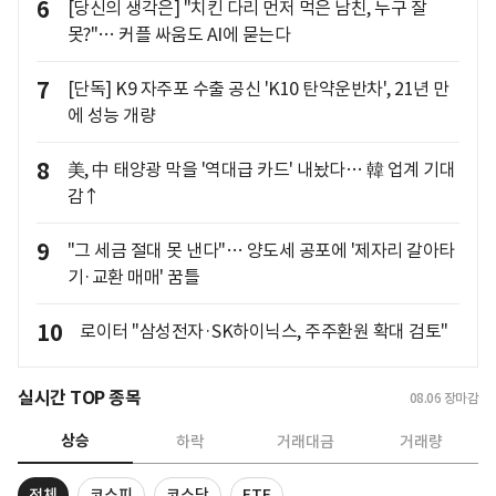
6
[당신의 생각은] "치킨 다리 먼저 먹은 남친, 누구 잘
못?"… 커플 싸움도 AI에 묻는다
7
[단독] K9 자주포 수출 공신 'K10 탄약운반차', 21년 만
에 성능 개량
8
美, 中 태양광 막을 '역대급 카드' 내놨다… 韓 업계 기대
감↑
9
"그 세금 절대 못 낸다"… 양도세 공포에 '제자리 갈아타
기·교환 매매' 꿈틀
10
로이터 "삼성전자·SK하이닉스, 주주환원 확대 검토"
실시간 TOP 종목
08.06
장마감
상승
하락
거래대금
거래량
전체
코스피
코스닥
ETF