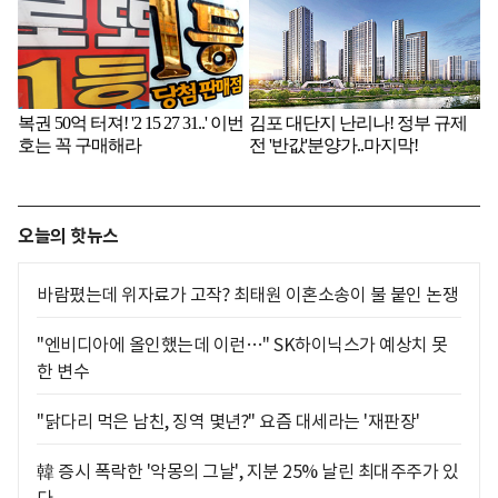
오늘의 핫뉴스
바람폈는데 위자료가 고작? 최태원 이혼소송이 불 붙인 논쟁
"엔비디아에 올인했는데 이런…" SK하이닉스가 예상치 못
한 변수
"닭다리 먹은 남친, 징역 몇년?" 요즘 대세라는 '재판장'
韓 증시 폭락한 '악몽의 그날', 지분 25% 날린 최대주주가 있