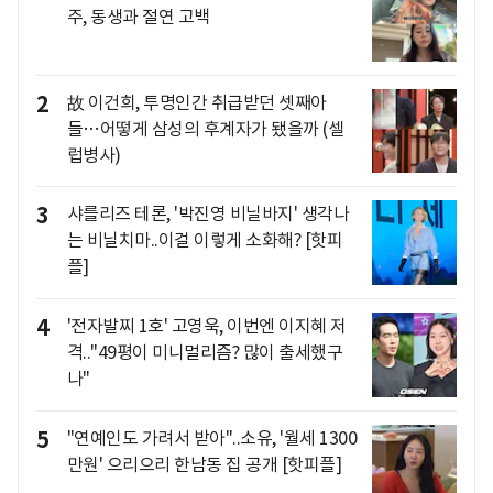
주, 동생과 절연 고백
2
故 이건희, 투명인간 취급받던 셋째아
들…어떻게 삼성의 후계자가 됐을까 (셀
럽병사)
3
샤를리즈 테론, '박진영 비닐바지' 생각나
는 비닐치마..이걸 이렇게 소화해? [핫피
플]
4
'전자발찌 1호' 고영욱, 이번엔 이지혜 저
격.."49평이 미니멀리즘? 많이 출세했구
나"
5
"연예인도 가려서 받아"..소유, '월세 1300
만원' 으리으리 한남동 집 공개 [핫피플]