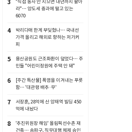
3
"직접 농사 안 지으면 내년까지 팔아
라"… 양도세 중과에 떨고 있는
6070
4
박리다매 한계 부딪혔나… 국내선
가격 올리고 해외로 향하는 저가커
피
5
용산공원도 근조화환이 덮었다… 주
민들 "어린이정원에 주택 안 돼"
6
[주간 특산물] 폭염을 이겨내는 푸릇
함… '대관령 배추·무'
7
서장훈, 28억에 산 양재역 빌딩 450
억에 내놨다
8
'추진위원장 해임' 올림픽선수촌 재
건축… 송파구, 직무대행 체제 승인