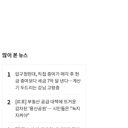
많이 본 뉴스
1
압구정현대, 직접 증여가 매각 후 현
금 증여보다 세금 7억 덜 낸다…계산
기 두드리는 강남 고령층
2
[르포] 부동산 공급 대책에 뜨거운
감자된 '용산공원'… 시민들은 "녹지
지켜야"