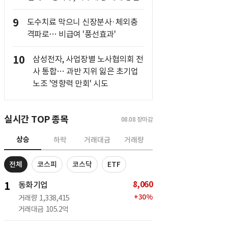
9
도수치료 막으니 신장분사·체외충
격파로… 비급여 '풍선효과'
10
삼성전자, 사업장별 노사협의회 전
사 통합… 과반 지위 잃은 초기업
노조 '영향력 만회' 시도
실시간 TOP 종목
08.08
장마감
상승
하락
거래대금
거래량
전체
코스피
코스닥
ETF
8,060
1
동화기업
+
30
%
거래량
1,338,415
거래대금
105.2억