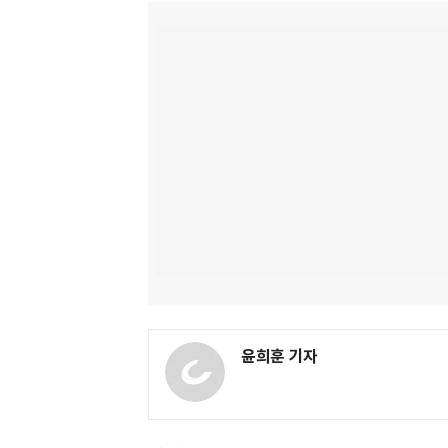
윤희훈 기자