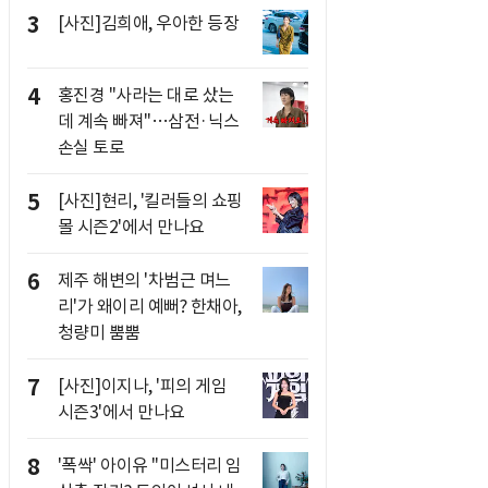
3
[사진]김희애, 우아한 등장
4
홍진경 "사라는 대로 샀는
데 계속 빠져"…삼전·닉스
손실 토로
5
[사진]현리, '킬러들의 쇼핑
몰 시즌2'에서 만나요
6
제주 해변의 '차범근 며느
리'가 왜이리 예뻐? 한채아,
청량미 뿜뿜
7
[사진]이지나, '피의 게임
시즌3'에서 만나요
8
'폭싹' 아이유 "미스터리 임