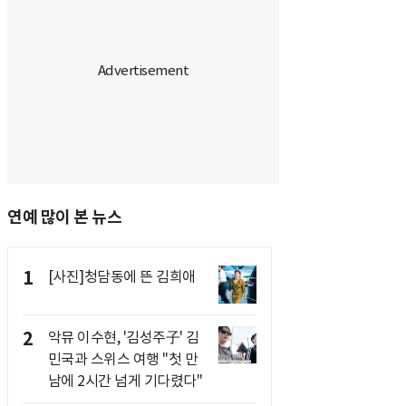
연예 많이 본 뉴스
1
[사진]청담동에 뜬 김희애
2
악뮤 이수현, '김성주子' 김
민국과 스위스 여행 "첫 만
남에 2시간 넘게 기다렸다"