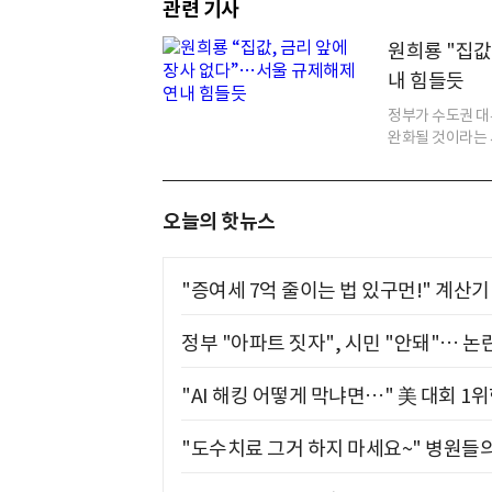
관련 기사
원희룡 "집값
내 힘들듯
정부가 수도권 대
완화될 것이라는 
오늘의 핫뉴스
"증여세 7억 줄이는 법 있구먼!" 계산
정부 "아파트 짓자", 시민 "안돼"… 논란
"AI 해킹 어떻게 막냐면…" 美 대회 1
"도수치료 그거 하지 마세요~" 병원들