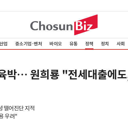
산업
중소기업·벤처
바이오
유통
정책
정치
사회
 육박… 원희룡 "전세대출에도
성 떨어진단 지적
용 우려"