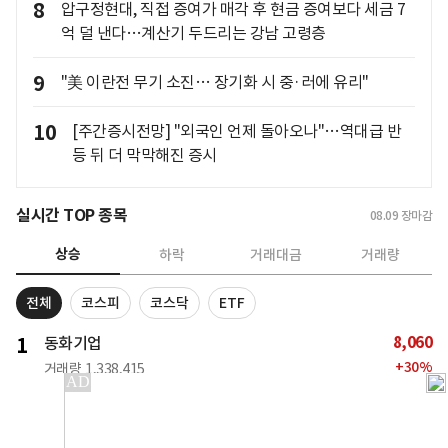
8
압구정현대, 직접 증여가 매각 후 현금 증여보다 세금 7
억 덜 낸다…계산기 두드리는 강남 고령층
9
"美 이란전 무기 소진… 장기화 시 중·러에 유리"
10
[주간증시전망] "외국인 언제 돌아오나"…역대급 반
등 뒤 더 막막해진 증시
실시간 TOP 종목
08.09
장마감
상승
하락
거래대금
거래량
전체
코스피
코스닥
ETF
8,060
1
동화기업
+
30
%
거래량
1,338,415
거래대금
105.2억
1,852
2
신스틸