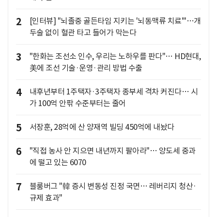
2
[인터뷰] "뇌졸중 골든타임 지키는 '뇌동맥류 치료'"…개
두술 없이 혈관 타고 들어가 막는다
3
"한화는 조선소 인수, 우리는 노하우를 판다"… HD현대,
美에 조선 기술·운영·관리 방법 수출
4
내후년부터 1주택자·3주택자 종부세 격차 커진다… 시
가 100억 안팎 수준부터는 줄어
5
서장훈, 28억에 산 양재역 빌딩 450억에 내놨다
6
"직접 농사 안 지으면 내년까지 팔아라"… 양도세 중과
에 떨고 있는 6070
7
블룸버그 "韓 증시 변동성 진정 국면… 레버리지 청산·
규제 효과"