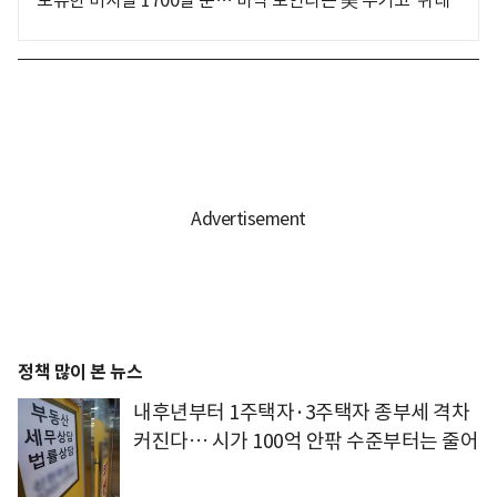
보유한 미사일 1700발 뿐… 바닥 보인다는 美 무기고 '위태'
정책 많이 본 뉴스
내후년부터 1주택자·3주택자 종부세 격차
커진다… 시가 100억 안팎 수준부터는 줄어