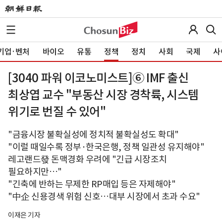
기업·벤처
바이오
유통
정책
정치
사회
국제
사
[3040 파워 이코노미스트]⑥ IMF 출신
최상엽 교수 "부동산 시장 경착륙, 시스템
위기로 번질 수 있어"
"금융시장 불확실성에 정치적 불확실성도 확대"
"이럴 때일수록 정부·한국은행, 정책 일관성 유지해야"
레고랜드發 돈맥경화 우려에 "긴급 시장조치
필요하지만…"
"긴축에 반하는 무제한 RP매입 등은 자제해야"
"中企 신용경색 위험 신호…대부 시장에서 초과 수요"
이재은 기자