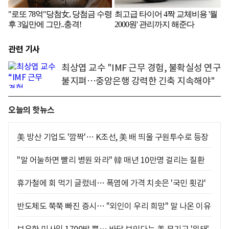
관련 기사
최상엽 교수 "IMF 근무 경험, 불확실성 연구
불지펴…중앙은행 강력한 긴축 지속해야"
오늘의 핫뉴스
美 방산 기업도 '깜짝'… K조선, 美 배 띄울 구원투수로 등장
"말 어눌하면 빨리 병원 와라" 韓 매년 10만명 걸리는 질환
휴가철에 회 먹기 글렀네… 폭염에 가격 치솟은 '국민 횟감'
반도체도 쭉쭉 빠진 증시… "외인이 우리 희망" 말 나온 이유