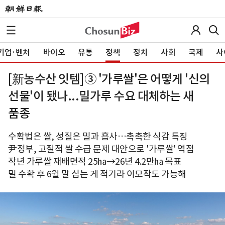
기업·벤처
바이오
유통
정책
정치
사회
국제
사
[新농수산 잇템]③ '가루쌀'은 어떻게 '신의
선물'이 됐나...밀가루 수요 대체하는 새
품종
수확법은 쌀, 성질은 밀과 흡사…촉촉한 식감 특징
尹정부, 고질적 쌀 수급 문제 대안으로 '가루쌀' 역점
작년 가루쌀 재배면적 25㏊→26년 4.2만㏊ 목표
밀 수확 후 6월 말 심는 게 적기라 이모작도 가능해