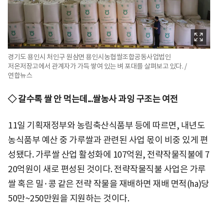
경기도 용인시 처인구 원삼면 용인시농협쌀조합공동사업법인
저온저장고에서 관계자가 가득 쌓여 있는 벼 포대를 살펴보고 있다. /
연합뉴스
◇ 갈수록 쌀 안 먹는데...쌀농사 과잉 구조는 여전
11일 기획재정부와 농림축산식품부 등에 따르면, 내년도
농식품부 예산 중 가루쌀과 관련된 사업 몫이 비중 있게 편
성됐다. 가루쌀 산업 활성화에 107억원, 전략작물직불에 7
20억원이 새로 편성된 것이다. 전략작물직불 사업은 가루
쌀 혹은 밀·콩 같은 전략 작물을 재배하면 재배 면적(㏊)당
50만~250만원을 지원하는 것이다.