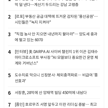
억 덜 낸다…계산기 두드리는 강남 고령층
2
[르포] 부동산 공급 대책에 뜨거운 감자된 '용산공원'…
시민들은 "녹지 지켜야"
3
"직접 농사 안 지으면 내년까지 팔아라"… 양도세 중과
에 떨고 있는 6070
4
[인터뷰] 美 DARPA AI 사이버 챌린지 1위 이끈 김태수
마이크로소프트 부사장 "AI 모델보다 중요한건 운영 체
계와 거버넌스"
5
도수치료 막으니 신장분사·체외충격파로… 비급여 '풍
선효과'
6
서장훈, 28억에 산 양재역 빌딩 450억에 내놨다
7
[줌인] 호르무즈 서명 앞두고 이란 리더십 증발… 최고