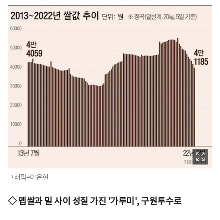
그래픽=이은현
◇ 멥쌀과 밀 사이 성질 가진 '가루미', 구원투수로