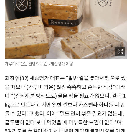
가루미로 만든 쌀빵의 모습. /세종명가 제공
최창주(32) 세종명가 대표는 "일반 쌀을 빻아서 빵으로 썼
을 때보다 (가루미 빵은) 훨씬 촉촉하고 쫀득한 식감"이라
며 "(건식제분 방식으로) 물을 먹을 필요가 없으니, 같은 1
㎏으로 만든다고 치면 일반 쌀보다 카스텔라 하나를 더 만
들 수 있다"고 했다. 이어 "밀도 전혀 섞을 필요가 없는데,
글루텐이 없다 보니 먹었을 때 더부룩한 느낌이 없다"며
"여러모로 품질이 좋아서 내년에 계약재배 형식으로 가게