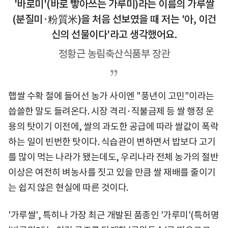
'바로미'(바로 빻아쓰는 가루미)라는 이름의 가루쌀
(분질미·粉質米)을 처음 선보였을 때 저는 '아, 이건
신의 선물이다'라고 생각했어요.
정황근 농림축산식품부 장관
햅쌀 수확 철에 들어선 농가 사이엔 "풍년이 고민"이라는
씁쓸한 말도 들려온다. 시장 격리·직불금제 등 쌀 행정 운
용의 탓이기 이전에, 쌀의 과도한 공급에 따라 쌀값이 폭락
하는 일이 빈번한 탓이다. 식습관이 변하면서 밥보다 고기
를 많이 먹는 나라가 됐는데도, 우리나라 전체 농가의 절반
이상은 여전히 벼농사를 짓고 있을 만큼 쌀 재배를 줄이기
는 쉽지 않은 현실에 따른 것이다.
'가루쌀', 특히나 가장 최근 개발된 품종인 '가루미'(특허명