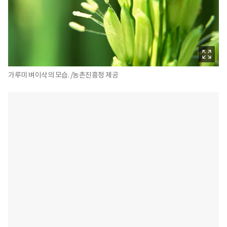
가루미 벼이삭의 모습. /농촌진흥청 제공