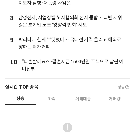
지도자 잠행·대통령 사임설
8
삼성전자, 사업장별 노사협의회 전사 통합… 과반 지위
잃은 초기업 노조 '영향력 만회' 시도
9
박리다매 한계 부딪혔나… 국내선 가격 올리고 해외로
향하는 저가커피
10
"파혼할까요?…결혼자금 5500만원 주식으로 날린 예
비신부
실시간 TOP 종목
장중
상승
하락
거래대금
거래량