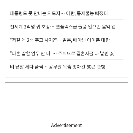
대통령도 못 만나는 지도자… 이란, 통제불능 빠졌다
전세계 3억명 귀 호강… 넷플릭스급 돌풍 일으킨 음악 앱
"저걸 왜 2배 주고 사지?"… 일본, 때아닌 아이폰 대란
"파혼 말할 엄두 안 나"… 주식으로 결혼자금 다 날린 女
벼 낱알 세다 풀썩… 공무원 목숨 앗아간 60년 관행