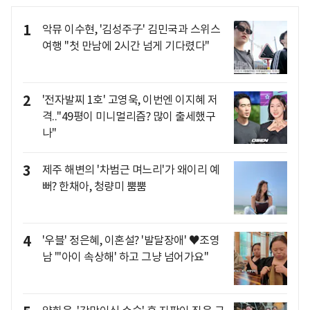
1
악뮤 이수현, '김성주子' 김민국과 스위스
여행 "첫 만남에 2시간 넘게 기다렸다"
2
'전자발찌 1호' 고영욱, 이번엔 이지혜 저
격.."49평이 미니멀리즘? 많이 출세했구
나"
3
제주 해변의 '차범근 며느리'가 왜이리 예
뻐? 한채아, 청량미 뿜뿜
4
'우블' 정은혜, 이혼설? '발달장애' ♥조영
남 "'아이 속상해' 하고 그냥 넘어가요"