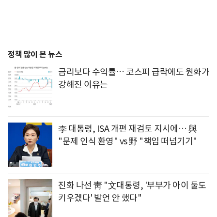
정책 많이 본 뉴스
금리보다 수익률… 코스피 급락에도 원화가
강해진 이유는
李 대통령, ISA 개편 재검토 지시에… 與
"문제 인식 환영" vs 野 "책임 떠넘기기"
진화 나선 靑 "文대통령, '부부가 아이 둘도
키우겠다' 발언 안 했다"