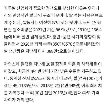
가루쌀 산업화가 중요한 정책으로 부상한 이유는 우리나
라의 만성적인 쌀 과잉 구조 때문이다. 쌀 먹는 사람은 빠르
게 주는데, 쌀농사는 여전히 많이 짓는 탓이다. 국민 1인당
연간 쌀소비량은 2021년 기준 56.9㎏으로, 1970년 136.4
㎏에 비해 절반 넘게 줄었다. 흉년·풍년 시기의 영향이 맞
물리면서 2020년 최저 수준(350만6578t)으로 내려왔던
쌀 생산량은 지난해 다시 388만t으로 늘어났다.
자연스레 쌀값은 지난해 10월 정점을 찍은 뒤 하락세를 이
어갔고, 최근엔 4년 반 만에 가장 낮은 수준을 기록하고 있
다. 통계청 산지쌀값조사 통계에 따르면, 쌀(정곡) 20㎏ 가
격은 4만1185원으로 2018년 2월(4만448원) 이후 최저치
를 기록했다. 무려 10년 전인 2013년(4만원대)과도 가격
차이가 거의 없다.