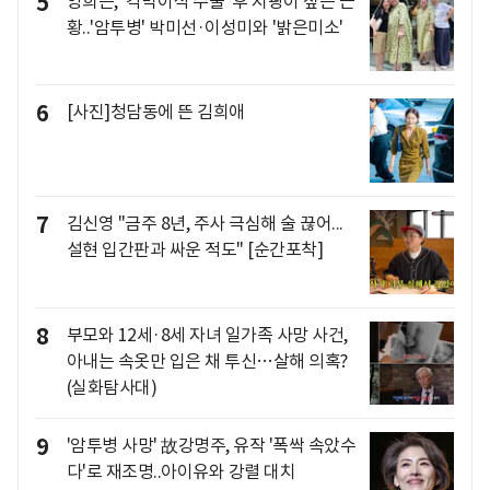
5
양희은, '각막이식 수술' 후 지팡이 짚은 근
황..'암투병' 박미선·이성미와 '밝은미소'
6
[사진]청담동에 뜬 김희애
7
김신영 "금주 8년, 주사 극심해 술 끊어...
설현 입간판과 싸운 적도" [순간포착]
8
부모와 12세·8세 자녀 일가족 사망 사건,
아내는 속옷만 입은 채 투신…살해 의혹?
(실화탐사대)
9
'암투병 사망' 故강명주, 유작 '폭싹 속았수
다'로 재조명..아이유와 강렬 대치