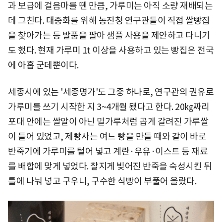
과 보급에 걸음마를 뗀 만큼, 가루미는 아직 소량 재배되는
데 그친다. 대중화를 위해 농진청 연구관들이 직접 쌀빵집
을 찾아가는 등 발품을 팔아 샘플 사용을 제안하고 다니기
도 했다. 현재 가루미 1t 이상을 사용하고 있는 빵집은 전국
에 아홉 군데뿐이다.
세종시에 있는 '세종명가'도 그중 하나로, 연구관의 권유로
가루미를 쓰기 시작한 지 3~4개월 됐다고 한다. 20㎏짜리
포대 안에는 쌀알이 아닌 밀가루처럼 곱게 갈려진 가루쌀
이 들어 있었고, 제빵사는 여느 빵을 만들 때와 같이 바로
반죽기에 가루미를 털어 넣고 계란·우유·이스트 등 재료
를 배합에 맞게 넣었다. 찰지게 빚어진 반죽을 숙성시킨 뒤
틀에 나눠 넣고 구우니, 구수한 식빵이 부풀어 올랐다.