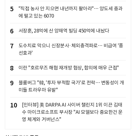
5
"직접 농사 안 지으면 내년까지 팔아라"… 양도세 중과
에 떨고 있는 6070
6
서장훈, 28억에 산 양재역 빌딩 450억에 내놨다
7
도수치료 막으니 신장분사·체외충격파로… 비급여 '풍
선효과'
8
이란 "호르무즈 해협 재개방 협상, 합의에 매우 근접"
9
블룸버그 "韓, '투자 부적합 국가'로 전락… 변동성이 개
미들 트라우마 유발"
10
[인터뷰] 美 DARPA AI 사이버 챌린지 1위 이끈 김태
수 마이크로소프트 부사장 "AI 모델보다 중요한건 운
영 체계와 거버넌스"