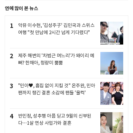
연예 많이 본 뉴스
1
악뮤 이수현, '김성주子' 김민국과 스위스
여행 "첫 만남에 2시간 넘게 기다렸다"
2
제주 해변의 '차범근 며느리'가 왜이리 예
뻐? 한채아, 청량미 뿜뿜
3
"민아♥, 흠집 없이 지킬 것" 온주완, 민아
팬까지 챙긴 결혼 소감에 팬들 '울컥'
4
반민정, 성추행 아픔 딛고 9월의 신부된
다…1살 연상 사업가와 결혼