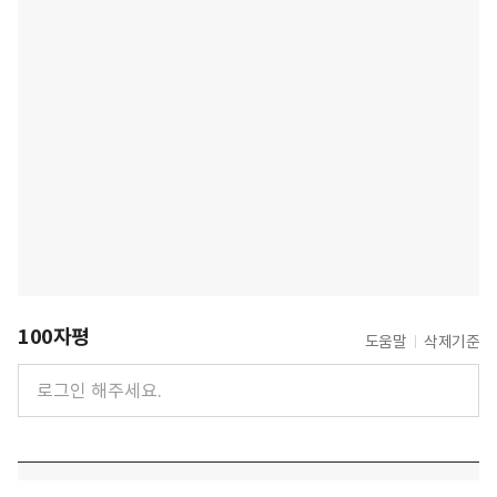
100자평
도움말
삭제기준