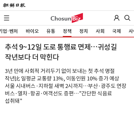
기업·벤처
바이오
유통
정책
정치
사회
국제
사
추석 9~12일 도로 통행료 면제…귀성길
작년보다 더 막힌다
3년 만에 사회적 거리두기 없이 보내는 첫 추석 명절
작년比 일평균 교통량 13%, 이동인원 10% 증가 예상
서울 시내버스·지하철 새벽 2시까지…부산·광주도 연장
버스·열차·항공·여객선도 증편…"간단한 식음료
섭취돼"