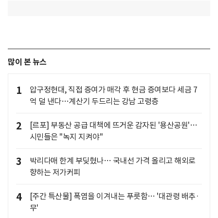
많이 본 뉴스
1
압구정현대, 직접 증여가 매각 후 현금 증여보다 세금 7
억 덜 낸다…계산기 두드리는 강남 고령층
2
[르포] 부동산 공급 대책에 뜨거운 감자된 '용산공원'…
시민들은 "녹지 지켜야"
3
박리다매 한계 부딪혔나… 국내선 가격 올리고 해외로
향하는 저가커피
4
[주간 특산물] 폭염을 이겨내는 푸릇함… '대관령 배추·
무'