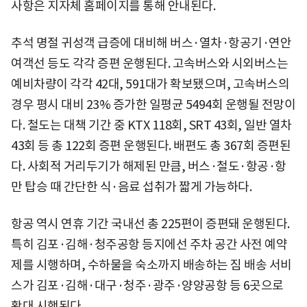
사항은 지자체 홈페이지를 통해 안내된다.
추석 명절 귀성객 급증에 대비해 버스·열차·항공기·연안
여객선 등도 각각 증편 운행된다. 고속버스와 시외버스는
예비차량이 각각 42대, 591대가 확보됐으며, 고속버스의
경우 평시 대비 23% 증가한 일평균 5494회 운행될 전망이
다. 철도는 대책 기간 중 KTX 118회, SRT 43회, 일반 열차
43회 등 총 122회 증편 운행된다. 배편도 총 367회 증편된
다. 사회적 거리두기가 해제된 만큼, 버스·철도·항공·항
만 탑승 때 간단한 식·음료 섭취가 짧게 가능하다.
항공 역시 연휴 기간 국내선 총 225편이 증편돼 운행된다.
특히 김포·김해·청주공항 등지에선 주차 공간 사전 예약
제를 시행하며, 수하물을 숙소까지 배송하는 짐 배송 서비
스가 김포·김해·대구·청주·광주·양양공항 등 6곳으로
확대 시행된다.