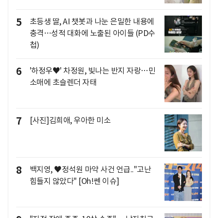
5
초등생 딸, AI 챗봇과 나눈 은밀한 내용에
충격…성적 대화에 노출된 아이들 (PD수
첩)
6
'하정우♥' 차정원, 빛나는 반지 자랑…민
소매에 초슬렌더 자태
7
[사진]김희애, 우아한 미소
8
백지영, ♥정석원 마약 사건 언급.."고난
힘들지 않았다" [Oh!쎈 이슈]