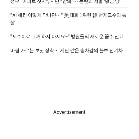
정부 "아파트 짓자", 시민 "안돼"… 논란의 서울 '황금 땅'
"AI 해킹 어떻게 막냐면…" 美 대회 1위한 韓 천재교수의 통
찰
"도수치료 그거 하지 마세요~" 병원들의 새로운 꼼수 진료
바람 가르는 보닛 장착… 세단 같은 승차감의 볼보 전기차