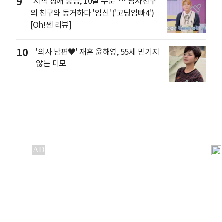
9
"지적 장애 중증, 10살 수준"… 남자친구
의 친구와 동거하다 '임신' ('고딩엄빠4')
[Oh!쎈 리뷰]
10
'의사 남편♥' 재혼 윤해영, 55세 믿기지
않는 미모
개인정보처리방침
앱설치(Android)
본 사이트의 주가 시세정보는 정보 제공 목적이며, 오류가
발생하거나 지연될 수 있습니다.