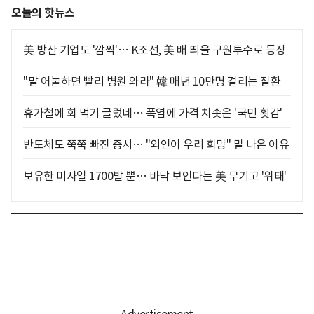
오늘의 핫뉴스
美 방산 기업도 '깜짝'… K조선, 美 배 띄울 구원투수로 등장
"말 어눌하면 빨리 병원 와라" 韓 매년 10만명 걸리는 질환
휴가철에 회 먹기 글렀네… 폭염에 가격 치솟은 '국민 횟감'
반도체도 쭉쭉 빠진 증시… "외인이 우리 희망" 말 나온 이유
보유한 미사일 1700발 뿐… 바닥 보인다는 美 무기고 '위태'