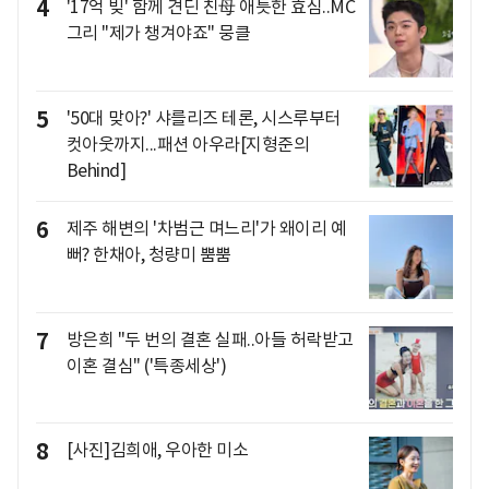
4
'17억 빚' 함께 견딘 친母 애틋한 효심..MC
그리 "제가 챙겨야죠" 뭉클
5
'50대 맞아?' 샤를리즈 테론, 시스루부터
컷아웃까지...패션 아우라[지형준의
Behind]
6
제주 해변의 '차범근 며느리'가 왜이리 예
뻐? 한채아, 청량미 뿜뿜
7
방은희 "두 번의 결혼 실패..아들 허락받고
이혼 결심" ('특종세상')
8
[사진]김희애, 우아한 미소