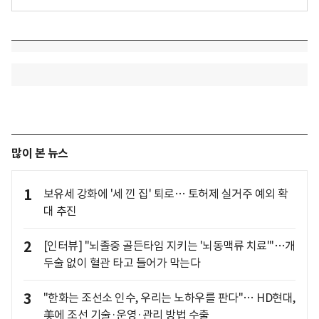
많이 본 뉴스
1
보유세 강화에 '세 낀 집' 퇴로… 토허제 실거주 예외 확
대 추진
2
[인터뷰] "뇌졸중 골든타임 지키는 '뇌동맥류 치료'"…개
두술 없이 혈관 타고 들어가 막는다
3
"한화는 조선소 인수, 우리는 노하우를 판다"… HD현대,
美에 조선 기술·운영·관리 방법 수출