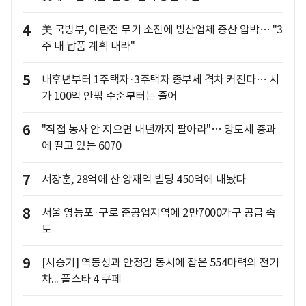
4
美 국방부, 이란전 무기 소진에 방산업체 증산 압박… "3
주 내 납품 계획 내라"
5
내후년부터 1주택자·3주택자 종부세 격차 커진다… 시
가 100억 안팎 수준부터는 줄어
6
"직접 농사 안 지으면 내년까지 팔아라"… 양도세 중과
에 떨고 있는 6070
7
서장훈, 28억에 산 양재역 빌딩 450억에 내놨다
8
서울 영등포·구로 준공업지역에 2만7000가구 공급 속
도
9
[시승기] 역동성과 안정감 동시에 잡은 554마력의 전기
차... 폴스타 4 쿠페