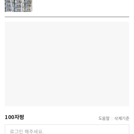
100자평
도움말
삭제기준