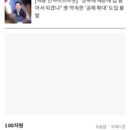
[세종 인사이드아웃] "상속세 때문에 집 팔
아서 되겠냐" 李 약속한 '공제 확대' 도입 불
발
100자평
도움말
삭제기준