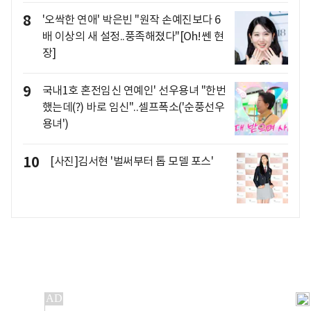
8
'오싹한 연애' 박은빈 "원작 손예진보다 6
배 이상의 새 설정..풍족해졌다"[Oh!쎈 현
장]
9
국내1호 혼전임신 연예인' 선우용녀 "한번
했는데(?) 바로 임신"..셀프폭소('순풍선우
용녀')
10
[사진]김서현 '벌써부터 톱 모델 포스'