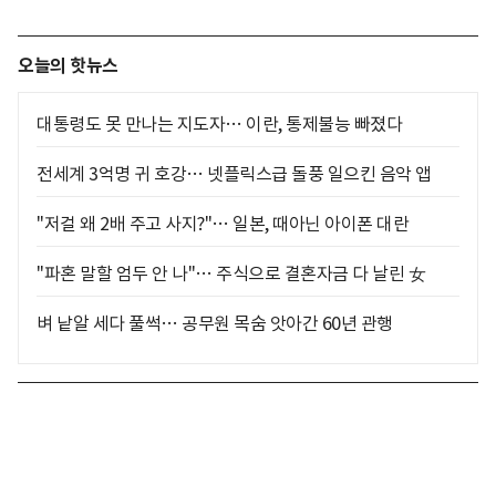
오늘의 핫뉴스
대통령도 못 만나는 지도자… 이란, 통제불능 빠졌다
전세계 3억명 귀 호강… 넷플릭스급 돌풍 일으킨 음악 앱
"저걸 왜 2배 주고 사지?"… 일본, 때아닌 아이폰 대란
"파혼 말할 엄두 안 나"… 주식으로 결혼자금 다 날린 女
벼 낱알 세다 풀썩… 공무원 목숨 앗아간 60년 관행