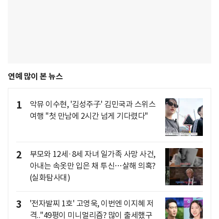
연예 많이 본 뉴스
1
악뮤 이수현, '김성주子' 김민국과 스위스
여행 "첫 만남에 2시간 넘게 기다렸다"
2
부모와 12세·8세 자녀 일가족 사망 사건,
아내는 속옷만 입은 채 투신…살해 의혹?
(실화탐사대)
3
'전자발찌 1호' 고영욱, 이번엔 이지혜 저
격.."49평이 미니멀리즘? 많이 출세했구