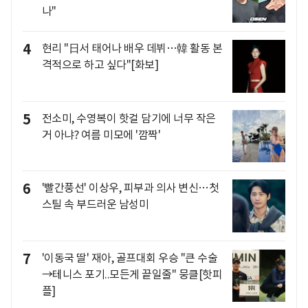
나"
4
현리 "日서 태어나 배우 데뷔…韓 활동 본
격적으로 하고 싶다"[화보]
5
전소미, 수영복이 핫걸 담기에 너무 작은
거 아냐? 여름 미모에 '깜짝'
6
'빨간풍선' 이상우, 피부과 의사 변신…첫
스틸 속 부드러운 남성미
7
'이동국 딸' 재아, 골프대회 우승 "큰 수술
→테니스 포기..모든게 끝일줄" 뭉클[핫피
플]