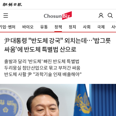
기업·벤처
바이오
유통
정책
정치
사회
국제
사
尹대통령 "반도체 강국" 외치는데…'밥그릇
싸움'에 반도체 특별법 산으로
출발과 달리 '반도체' 빠진 반도체 특별법
두리뭉실 첨단산업으로 묶고 부처간 싸움
반도체 사활 尹 "과학기술 인재 배출해야"