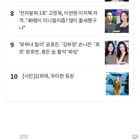
8
'전자발찌 1호' 고영욱, 이번엔 이지혜 저
격.."49평이 미니멀리즘? 많이 출세했구
나"
9
'유부녀 킬러' 공효진·'김부장' 손나은·'호
프' 정호연..총든 女 활약 '짜릿'
10
[사진]김희애, 우아한 등장