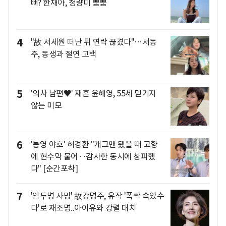
뻐? 한채아, 청량미 뿜뿜
4
"故 서세원 떠난 뒤 연락 끊겼다"…서동
주, 동생과 절연 고백
5
'의사 남편♥' 재혼 윤해영, 55세 믿기지
않는 미모
6
'통영 야호' 허경환 "개그맨 됐을 때 고향
에 현수막 붙어‥감사한 동시에 창피했
다" [순간포착]
7
'암투병 사망' 故강명주, 유작 '폭싹 속았수
다'로 재조명..아이유와 강렬 대치