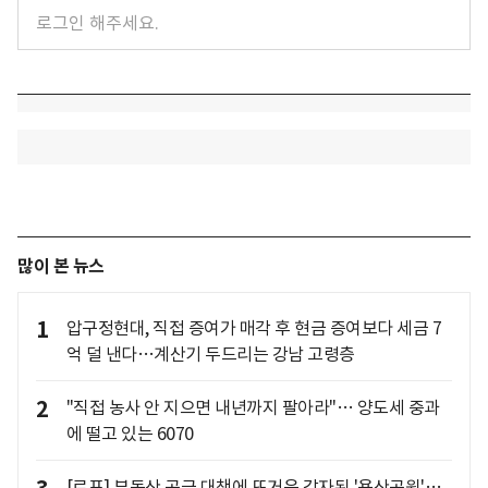
많이 본 뉴스
1
압구정현대, 직접 증여가 매각 후 현금 증여보다 세금 7
억 덜 낸다…계산기 두드리는 강남 고령층
2
"직접 농사 안 지으면 내년까지 팔아라"… 양도세 중과
에 떨고 있는 6070
[르포] 부동산 공급 대책에 뜨거운 감자된 '용산공원'…