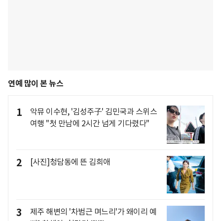
연예 많이 본 뉴스
1
악뮤 이수현, '김성주子' 김민국과 스위스
여행 "첫 만남에 2시간 넘게 기다렸다"
2
[사진]청담동에 뜬 김희애
3
제주 해변의 '차범근 며느리'가 왜이리 예