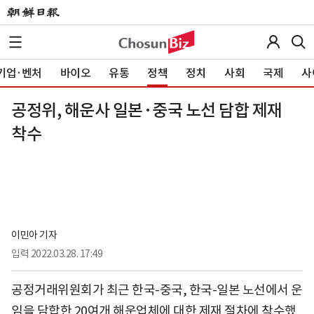
기업·벤처
바이오
유통
정책
정치
사회
국제
사
공정위, 해운사 일본·중국 노선 담합 제재
착수
이민아 기자
입력
2022.03.28. 17:49
공정거래위원회가 최근 한국-중국, 한국-일본 노선에서 운
임을 담합한 20여개 해운업체에 대한 제재 절차에 착수했