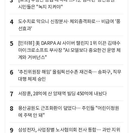
3
시민들은 "녹지 지켜야"
4
도수치료 막으니 신장분사·체외충격파로… 비급여 '풍
선효과'
5
[인터뷰] 美 DARPA AI 사이버 챌린지 1위 이끈 김태수
마이크로소프트 부사장 "AI 모델보다 중요한건 운영 체
계와 거버넌스"
6
'추진위원장 해임' 올림픽선수촌 재건축… 송파구, 직무
대행 체제 승인
7
서장훈, 28억에 산 양재역 빌딩 450억에 내놨다
8
용산공원도 근조화환이 덮었다… 주민들 "어린이정원
에 주택 안 돼"
9
삼성전자, 사업장별 노사협의회 전사 통합… 과반 지위